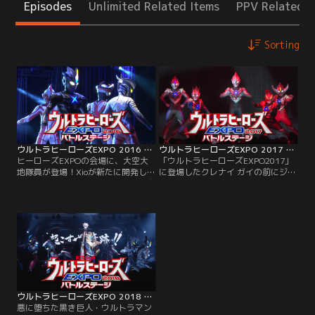
Episodes
Unlimited Related Items
PPV Related I
Sorting
ウルトラヒーローズEXPO 2016 バトルステージ
ウルトラヒーローズEXPO 2017 バトルステージ
ヒーローズEXPOの会場に、大空大
「ウルトラヒーローズEXPO2017」
地隊員が登場！Xioが新たに開発した
に登場したクレナイ ガイの前にジャ
サイバーゴモラのスパークドールズ
グラーが現れ、倒したはずの究極の
を紹介する。突如、邪悪なオーラが
魔王獣マガタノオロチの復活を告げ
を埋めつくし、倒したはずの強敵・
る。ガイ=ウルトラマンオーブのも
グリーザが現れた。グリーザの狙い
とにギンガ、ゼロ、エックスも駆け
はそのスパークドールズのようだ。
つけるがマガタノオロチのパワーは
大地はエックスとユナイトしグリー
凄まじく、ガイは闇にひきずりこま
ザに挑み、ウルトラマンゼロ、ウル
れてしまう。ガイを応援する皆の力
トラマンギンガ、ウルトラマンビク
が一つになった時に、奇跡が起こ
トリーも駆けつけるが…。
る！
ウルトラヒーローズEXPO 2018 バトルステージ
悪に堕ちた黒き巨人・ウルトラマン