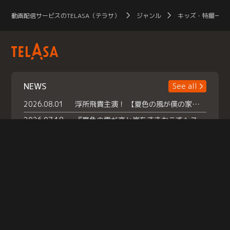
動画配信サービスのTELASA（テラサ）
ジャンル
キッズ・特撮一覧
NEWS
See all
2026.08.01
浮所飛貴主演！ 【夏色の風が僕の家にやってきた】 本日よりテラサで独占配信スタート！
2026.07.18
『夏色の雲が恋と嵐をまきおこす』スペシャルメイキング 【Part1】2026年７月18日（土）23時30分～配信スタート！話題のシーンの裏側を大公開！豪華キャスト大集合！ 『武宮家 真夏の家族会議』開催！
2026.07.15
救命医・遥（今田）の《心揺さぶる過去》や、 麻酔科医・権野（船越英一郎）の《謎多きプライベート》など… 《知られざるエピソード》を独占配信！