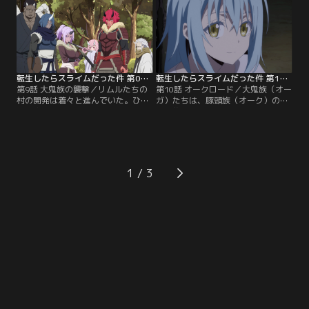
ートがシズの体を乗っ取り、暴走を
最期の時を迎えようとしていた。シ
始める。
ズはリムルに最期の願いを伝える。
転生したらスライムだった件 第09話
転生したらスライムだった件 第10話
第9話 大鬼族の襲撃／リムルたちの
第10話 オークロード／大鬼族（オー
村の開発は着々と進んでいた。ひと
ガ）たちは、豚頭族（オーク）の軍
り洞窟で新たなスキルを試していた
勢に襲われた生き残りだった。豚頭
リムルに救援要請が入る。駆けつけ
族（オーク）たちは武装し、道化の
ると、6人の大鬼族（オーガ）がい
仮面の魔人も同道していたという。
た。大鬼族（オーガ）は言う。「正
リムルは大鬼族（オーガ）に自分の
体を現せ、邪悪な魔人め」。
部下にならないかと持ちかける。
1