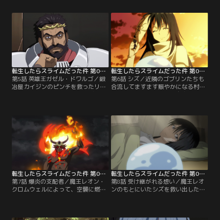
ち。なりゆきでゴブリンたちの戦い
家ドワルゴンを訪れる。ところが入
の手助けをするリムル。そしてその
国の際のトラブルでリムルたちは牢
夜、ジュラの森の支配者の座を狙う
獄に囚われてしまう。そこに鉱山で
牙狼族が襲ってきた！
アーマーサウルスが暴れているとい
う報告が入る！
転生したらスライムだった件 第05話
転生したらスライムだった件 第06話
第5話 英雄王ガゼル・ドワルゴ／鍛
第6話 シズ／近隣のゴブリンたちも
冶屋カイジンのピンチを救ったリム
合流してますます賑やかになる村。
ルは、エルフの店で祝杯をあげてい
そんなある日、リムルは自由組合
た。そこに現れたのはカイジンを目
（ギルド）の冒険者、カバル、エレ
の敵にするベスター大臣。大臣がリ
ン、ギドと遭遇する。そこにはリム
ムルをバカにしたため、カイジンは
ルと同じ日本から呼び出された、召
ベスターを殴り飛ばしてしまう。
喚者のシズもいた。
転生したらスライムだった件 第07話
転生したらスライムだった件 第08話
第7話 爆炎の支配者／魔王レオン・
第8話 受け継がれる想い／魔王レオ
クロムウェルによって、空襲に燃え
ンのもとにいたシズを救い出したの
る東京から召喚されたシズ。彼女は
はある勇者だった。その勇者のこと
レオンによって上位精霊イフリート
を胸に、長い間、人々を救うために
を憑依させられていた。そのイフリ
働いてきたシズ。そしてシズは今、