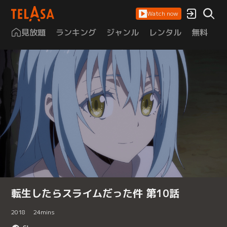
Watch now
見放題
ランキング
ジャンル
レンタル
無料
は
転生したらスライムだった件 第10話
2018
24
mins