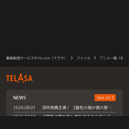
動画配信サービスのTELASA（テラサ）
ジャンル
アニメ一覧（見放
NEWS
See all
2026.08.01
浮所飛貴主演！ 【夏色の風が僕の家にやってきた】 本日よりテラサで独占配信スタート！
2026.07.18
『夏色の雲が恋と嵐をまきおこす』スペシャルメイキング 【Part1】2026年７月18日（土）23時30分～配信スタート！話題のシーンの裏側を大公開！豪華キャスト大集合！ 『武宮家 真夏の家族会議』開催！
2026.07.15
救命医・遥（今田）の《心揺さぶる過去》や、 麻酔科医・権野（船越英一郎）の《謎多きプライベート》など… 《知られざるエピソード》を独占配信！