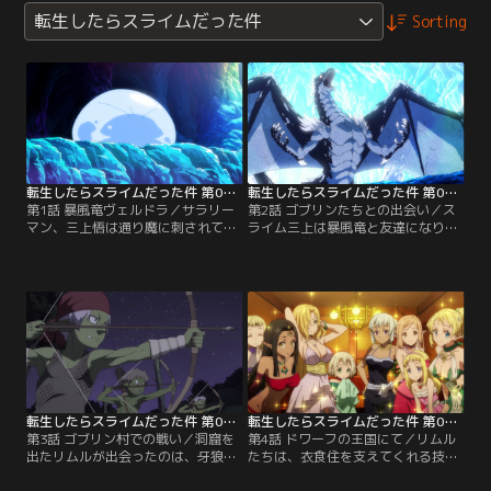
転生したらスライムだった件
Sorting
転生したらスライムだった件 第01話
転生したらスライムだった件 第02話
第1話 暴風竜ヴェルドラ／サラリー
第2話 ゴブリンたちとの出会い／ス
マン、三上悟は通り魔に刺されて死
ライム三上は暴風竜と友達になり、
んだ。ところが意識が戻ると三上は
互いに名前を送り合う。かくしてス
なんとスライムへと転生していた！
ライム三上はリムルと名乗ることに
しかも300年前に封じられた暴風竜
なった。リムルはヴェルドラを封印
ヴェルドラが話しかけてくる。スラ
から解放しようと試みるが、それは
イム三上の運命は……！
周辺諸国に大きな衝撃を与えること
になる。
転生したらスライムだった件 第03話
転生したらスライムだった件 第04話
第3話 ゴブリン村での戦い／洞窟を
第4話 ドワーフの王国にて／リムル
出たリムルが出会ったのは、牙狼族
たちは、衣食住を支えてくれる技術
の襲撃に追い詰められたゴブリンた
者を求めてドワーフの王国・武装国