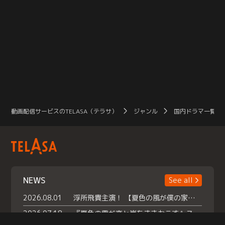
動画配信サービスのTELASA（テラサ）
ジャンル
国内ドラマ一覧（
NEWS
See all
2026.08.01
浮所飛貴主演！ 【夏色の風が僕の家にやってきた】 本日よりテラサで独占配信スタート！
2026.07.18
『夏色の雲が恋と嵐をまきおこす』スペシャルメイキング 【Part1】2026年７月18日（土）23時30分～配信スタート！話題のシーンの裏側を大公開！豪華キャスト大集合！ 『武宮家 真夏の家族会議』開催！