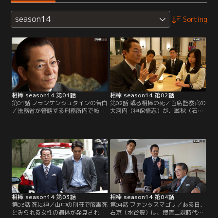
season14
Sorting
相棒 season14 第01話
相棒 season14 第02話
第01話 フランケンシュタインの告白
第02話 或る相棒の死／首席監察官の
／法務省が管轄する刑務所内で殺人
大河内（神保悟志）が、峯秋（石坂
事件が発生！受刑者の美倉（小柳
浩二）を通じて、右京（水谷豊）に
心）が刑務官の田代（栩原楽人）を
亘（反町隆史）の様子を問い合わせ
殺害するという前代未聞の事件だっ
てきた。亘は最近、ある組織につい
た。取調べで犯人の美倉は一切口を
て調べているようなのだが、知って
割らず、法務事務次官の日下部彌彦
いることがあったら教えてほしいと
（榎木孝明）は元部下の冠城亘（反
いう。その場では亘を「単なる同居
町隆史）に捜査に加わるよう指示す
人」とそっけなく答えた右京だが、
る。
秘密裏に動いている彼の動向には興
味をひかれたようで…。
相棒 season14 第03話
相棒 season14 第04話
第03話 死に神／山中の別荘で服毒死
第04話 ファンタスマゴリ／ある日、
とみられる女性の遺体が発見され
右京（水谷豊）は、捜査二課時代の