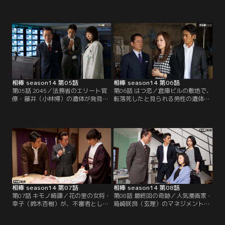
た。証拠品の返却のため、別荘の前
上司で現在は金融コンサルタントを
を偶然車で通りかかった右京（水谷
している片野坂（岩松了）と再会す
豊）と亘（反町隆史）は、さっそく
る。裏社会の人間も顧客にしている
現場検証に立ち会うことに。別荘の
人物のため、右京はかかわりあいを
持ち主は、IT関連企業の社長・雨宮
避けようとするが、片野坂は思わぬ
（葛山信吾）で、死亡した女性・美
話を切り出してくる。20年前、右京
由紀（中島亜梨沙）と少し前まで交
と片野坂は、当時君臨していた日本
際していたという。
の政財界とつながりがあり…。
相棒 season14 第05話
相棒 season14 第06話
第05話 2045／法務省のエリート官
第06話 はつ恋／倉庫ビルの敷地で、
僚・藤井（小林博）の遺体が発見さ
転落死したと見られる男性の遺体が
れた。死因はコーヒーに混ぜられた
発見された。死亡していたのは、山
青酸化合物。自殺の可能性もあった
本（内浦純一）という気鋭のジャン
が、捜査一課では、本妻との離婚を
クアーティストで、腹部には刺され
迫っていた愛人の彩那（田川可奈
た傷が残っていた。右京（水谷豊）
美）を第一容疑者として捜査を開始
は、かねてから注目していた芸術家
する。
の不審死ということもあって、亘
（反町隆史）と共に捜査に乗り出
す。
相棒 season14 第07話
相棒 season14 第08話
第07話 キモノ綺譚／花の里の女将・
第08話 最終回の奇跡／人気漫画家・
幸子（鈴木杏樹）が、不審者として
箱崎咲良（玄理）のマネジメントを
身柄を拘束されたという連絡を受
担当する会社の社長・原田（内田健
け、右京（水谷豊）と亘（反町隆
介）が、刺殺される事件が発生。現