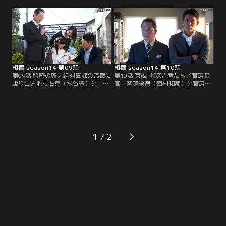
史）は身元引受人として所轄署に出
場は特徴的な建物付近の階段で、遺
向く。事情を聞くと、原因は最近購
体の近くには花びらが散らばってい
入した一着の着物だという。その胴
た。警察が到着する前に、その様子
裏を張り替えようと剥がしたとこ
を複数の一般人がスマホで撮影して
ろ…。
おり、SNSに多数の現場写真がアッ
プされるという騒動も起こる。
相棒 season14 第09話
相棒 season14 第10話
第09話 秘密の家／組対五課の応援に
第10話 英雄-罪深き者たち／官房長
駆り出された右京（水谷豊）と、見
官・音越栄徳（西村和彦）と官房副
学ということで同行した亘（反町隆
長官になった片山雛子（木村佳乃）
史）は、現場の廃工場で、小さな子
による新会派結成と総裁選出馬宣言
供が描いたと思われる母親の似顔絵
の記者会見場で、爆破事件が発生。
を見つける。そこは子供が立ち入る
そんな、国を揺るがす緊急事態で
ような場所ではなかったため、気に
も、特命係は蚊帳の外で、右京（水
なった右京は、落し物を届けるとい
谷豊）は休暇を取っていた。しか
1
う名目で、絵を描いた子供・ひなた
し、訪ねてきた元捜査一課の三浦
（須田理央）の家を訪れる。
（大谷亮介）から…。