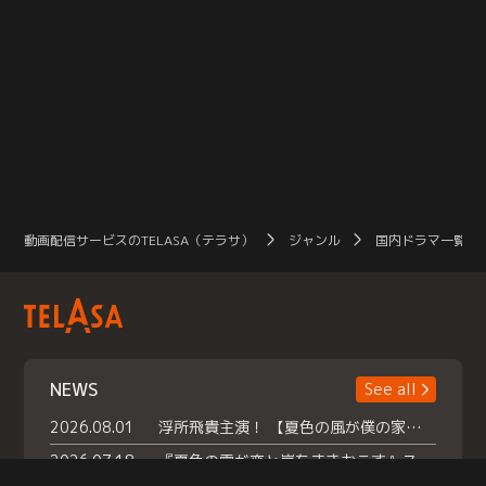
動画配信サービスのTELASA（テラサ）
ジャンル
国内ドラマ一覧（
NEWS
See all
2026.08.01
浮所飛貴主演！ 【夏色の風が僕の家にやってきた】 本日よりテラサで独占配信スタート！
2026.07.18
『夏色の雲が恋と嵐をまきおこす』スペシャルメイキング 【Part1】2026年７月18日（土）23時30分～配信スタート！話題のシーンの裏側を大公開！豪華キャスト大集合！ 『武宮家 真夏の家族会議』開催！