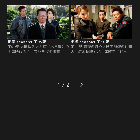
の関係者ともめていたという。そん
不審な男を職務質問、バッグの中か
な中で唯一カクテルバー「リメンバ
らフランケンシュタインのマスクを
ランス」だけは黒字で、近々カクテ
発見し、その男・黒岩（長谷川朝
ルを缶入りドリンクにして売り出す
晴）を容疑者として逮捕する。が、
計画もあった。
裁判では薫や捜査一課・伊丹（川原
和久）の捜査ミスが指摘され、黒岩
は無罪に。
相棒 season1 第09話
相棒 season1 第10話
第09話 人間消失／右京（水谷豊）の
第10話 最後の灯り／映画監督の仲瀬
大学時代のチェスクラブの後輩・森
古（鈴木瑞穂）が、美和子（鈴木砂
島（篠井英介）が勤務する会社で、
羽）とのインタビュー中に急死し
経理部の人間15人が同じ瞬間に仕事
た。10秒ほど停電で部屋が真っ暗に
場を放棄、謎の奇行をはたらく！？
なっている間に息を引き取ったらし
その隙に、金庫から大金が盗まれる
いが、鑑識の調べによると死因は窒
という奇妙な事件が発生した。防犯
息死。部屋には美和子のほか、スク
ビデオには催眠術にかかったように
リプターの玲子（銀粉蝶）しかいな
1
社員が集団で席を立ちあがり、1階
かった。
の噴水の中へ。ずぶ濡れの社員た
ち…。