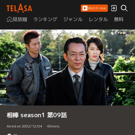
Watch now
見放題
ランキング
ジャンル
レンタル
無料
は
相棒 season1 第09話
Aired on 2002/12/04
45
mins