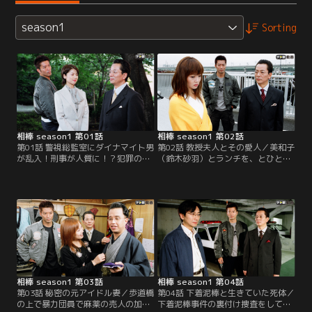
season1
Sorting
相棒 season1 第01話
相棒 season1 第02話
第01話 警視総監室にダイナマイト男
第02話 教授夫人とその愛人／美和子
が乱入！刑事が人質に！？犯罪の影
（鈴木砂羽）とランチを、とひとり
に女あり…／ダイナマイトを腹に巻
高層ビルの最上階にあるレストラン
いた男（泉谷しげる）が、「警視総
に出かけた薫（寺脇康文）。彼女が
監に会わせろ！バカヤロー！コノャ
来るのを待ちながらふと外を見る
ロー！」と警視庁にやってきた。亀
と、近くのビルの屋上で今にも投身
山薫（寺脇康文）がまたドジをふん
自殺しようとする女性を発見する。
で…人質になってしまう。ダイナマ
「ウソだろ、オイ！」。あわてて飛
イト男は薫を人質に警視総監室に篭
び出しビルの屋上で彼女を保護する
城する。
ことに成功。
相棒 season1 第03話
相棒 season1 第04話
第03話 秘密の元アイドル妻／歩道橋
第04話 下着泥棒と生きていた死体／
の上で暴力団員で麻薬の売人の加賀
下着泥棒事件の裏付け捜査をしてい