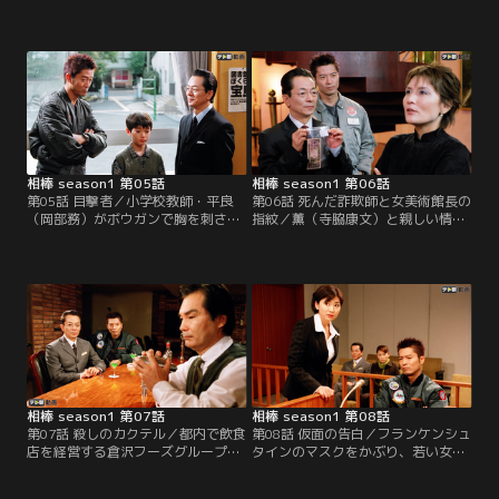
山（桐生康詩）の遺体が発見され
た薫（寺脇康文）。順調に確認作業
た。所見では転落死となっている
を続けるが、なぜか一件だけ被害者
が、それならなぜ歩道橋の上に遺体
がわからない下着が。不審を覚えた
があるのか。捜査一課の伊丹（川原
右京（水谷豊）が下着ドロの二木
和久）らは対立している陳風偉＝チ
（有薗芳記）に確認すると、その下
ェン・フォン・ウェイ（立花政治）
着をとろうとしたとき近くのコンビ
の仕業ではないか、と推理する。偶
ニの前に止まっていた車に乗ってい
然にも右京（水谷豊）と薫（寺脇康
たメガネの男に見られたという。
文）は…。
相棒 season1 第05話
相棒 season1 第06話
第05話 目撃者／小学校教師・平良
第06話 死んだ詐欺師と女美術館長の
（岡部務）がボウガンで胸を刺され
指紋／薫（寺脇康文）と親しい情報
殺された。偶然、第一発見者となっ
屋の土田（モロ師岡）が何者かに殺
た小野田（岸部一徳）からこっそり
害された。つい先日、薫からの借金
通報を受けた右京（水谷豊）は捜査
を返すと、さらにはぶりよく酒をお
を開始。目撃者の生徒・守（染谷将
ごってくれた土田がなぜ…。6歳の
太）から話を聞く。図書室でひとり
息子の養育権を別れた妻から取り戻
難しい本を読む守によると、本屋へ
すため、働くための資金も出来たと
行く途中、ボウガンを手にした鉄工
言っていたのに…。薫は口惜しさに
所の“ろくでなし”と平良が会ってい
唇をかむ。その土田に1億5000万円
るところを目撃したという。
の詐欺容疑が浮上した。
相棒 season1 第07話
相棒 season1 第08話
第07話 殺しのカクテル／都内で飲食
第08話 仮面の告白／フランケンシュ
店を経営する倉沢フーズグループの
タインのマスクをかぶり、若い女性
社長・倉沢（和田周）の他殺体が発
を襲って金品を強奪する通り魔事件
見された！倉沢はその経営不振の店
が続発した。薫（寺脇康文）が挙動