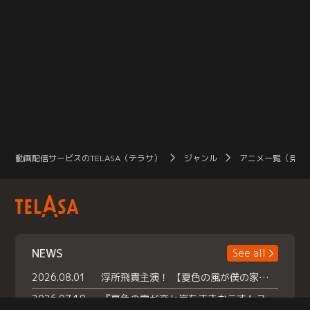
動画配信サービスのTELASA（テラサ）
ジャンル
アニメ一覧（見放
NEWS
See all
2026.08.01
浮所飛貴主演！ 【夏色の風が僕の家にやってきた】 本日よりテラサで独占配信スタート！
2026.07.18
『夏色の雲が恋と嵐をまきおこす』スペシャルメイキング 【Part1】2026年７月18日（土）23時30分～配信スタート！話題のシーンの裏側を大公開！豪華キャスト大集合！ 『武宮家 真夏の家族会議』開催！