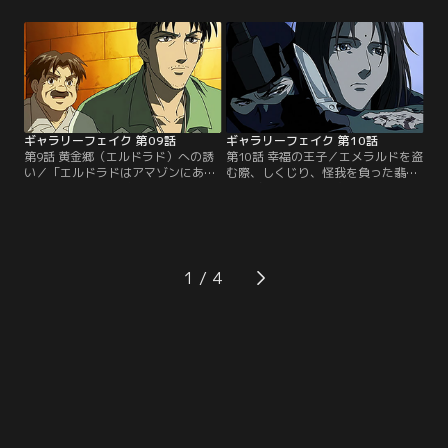
ンブラント委員会」のメンバーであ
る日、フジタの跡をつけた友美は、
る。日本の美術館関係者は、自身の
ギャラリーフェイクで展示されたア
美術館にある作品が贋作と鑑定され
ンティーク時計を熱心に見つめる父
てはたまらないと動揺する。そんな
の姿を発見する。父は憧れのフジタ
中、フジタは、サラと共に知り合い
と知り合いであった。【提供：バン
の常盤が館長を務める田舎の美術館
ダイチャンネル】
へ足を運ぶ。【提供：バンダイチャ
ンネル】
ギャラリーフェイク 第09話
ギャラリーフェイク 第10話
第9話 黄金郷（エルドラド）への誘
第10話 幸福の王子／エメラルドを盗
い／「エルドラドはアマゾンにあ
む際、しくじり、怪我を負った翡翠
る」 そう言い残し息絶えたトレジャ
が逃げ込んだ部屋の住人・ヒロト。
ーハンター・ペドロ。ラモスは、ペ
彼は翡翠のナイフにも動じず、ただ
ドロが残した翡翠の恐竜を持ち、フ
穏やかに時が過ぎるのを待つのだっ
ジタ・サラと共にアマゾンへ向う。
た。後日、ヒロトを探し再びその地
ところが、着いてみるとそこは何の
区へとやって来た翡翠は数々の女の
変哲もない村だった。期待は裏切ら
ヒモとして生きるだらしない青年と
1
れたかに見えたが…。【提供：バン
いうことを知る。しかし、彼の描く
ダイチャンネル】
『幸福の王子』をモチーフにした絵
に興味を持った翡翠は…。【提供：
バンダイチャンネル】