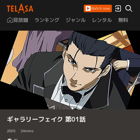
Watch now
見放題
ランキング
ジャンル
レンタル
無料
は
ギャラリーフェイク 第01話
2005
24
mins