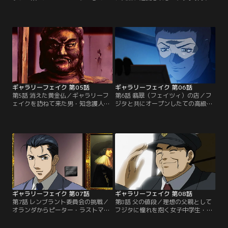
国便。偶然にもそれは、ラファエロ
詐欺容疑。デューラーの贋作を真作
の『マドンナ』（絵画）を運搬する
と偽り、五億で売りつけられたと、
便だった。クーリエは12人。その中
買い手が訴えたのだ。しかし、刑事
に、フジタと懇意のモレッティがい
の厳しい取調べに対しても、あくま
た。離陸後、何かの異変に気付いた
でペースを崩さないフジタ。そこ
フジタが『マドンナ』の置かれる貨
で、検察側が用意した証人。それ
物室へ行くと、そこには窃盗団と対
は、何と三田村。彼女は、デューラ
峙するクーリエたちがいた。【提
ーの真贋を判定すべく、選ばれたの
供：バンダイチャンネル】
だった。【提供：バンダイチャンネ
ル】
ギャラリーフェイク 第05話
ギャラリーフェイク 第06話
第5話 消えた黄金仏／ギャラリーフ
第6話 翡翠（フェイツィ）の店／フ
ェイクを訪ねて来た男・知念護人。
ジタと共にオープンしたての高級宝
彼は国宝Gメンと呼ばれる国宝の判
石店を訪れるサラ。その店の女性オ
定を影で行っている人物。彼から、
ーナー・翡翠（フェイツィ）とフジ
奈良の寺に眠る純金の黄金仏の伝説
タは旧知の仲だった。翡翠の裏家業
を聞いたフジタとサラは、その寺へ
は泥棒。その腕は超一流。今回手に
赴くこととなる。寺に辿りついた二
入れたのは、世界最大のブルーダイ
人が見たものは、腐り、今にも崩れ
ヤ・ホープ・ブリュー・ダイヤモン
落ちそうな不動明王。黄金仏探しも
ド。それは、高田美術館で行われて
そっちのけで、フジタは修復に取り
いる展示会の目玉だ。知らぬ間に偽
掛かる。【提供：バンダイチャンネ
物とすり替えていた翡翠は…。【提
ル】
供：バンダイチャンネル】
ギャラリーフェイク 第07話
ギャラリーフェイク 第08話
第7話 レンブラント委員会の挑戦／
第8話 父の値段／理想の父親として
オランダからピーター・ラストマン
フジタに憧れを抱く女子中学生・友
が来日した。世に多く残されたレン
美。しかし、実際の父親は、腕時計
ブラント作品の真贋を鑑定する「レ
オタクの冴えないバスの運転手。あ