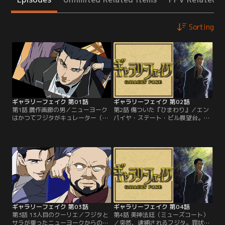
Sorting
ギャラリーフェイク 第01話
ギャラリーフェイク 第02話
第1話 贋作画廊の男／ニューヨーク
第2話 傷ついた『ひまわり』／エン
はかつてフジタがキュレーター（学
パイヤ・ステート・ビル展望台。フ
芸員）を務めたメトロポリタン美術
ジタとの出会いを思い返すサラと三
館がある街。ショッピングに浮かれ
田村。一年前、三田村が高田美術館
る助手のサラとは対照的にフジタは
館長に就任した際、彼女が公開した
どこか物憂げである。オークション
絵画、ゴッホの『幻のひまわり』。
の下見会で、二人はフジタのキュレ
戦時中に行方不明となったその絵画
ーター時代の同僚マックスと出会
には、無残な焼け焦げの痕があっ
う。そこに展示されているモネの
た。数日後、その絵画を売ってほし
「積み藁」にはフジタとマックスの
いという依頼を受けたフジタは三田
過去と因縁があった…。【提供：バ
村を訪ねる。【提供：バンダイチャ
ンダイチャンネル】
ンネル】
ギャラリーフェイク 第03話
ギャラリーフェイク 第04話
第3話 13人目のクーリエ／フジタと
第4話 美神法廷（ミューズコート）
サラが乗ったニューヨークからの帰
／突然、逮捕されるフジタ。罪状は