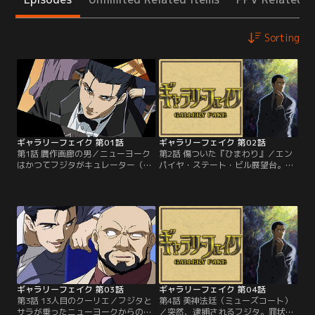
Sorting
ギャラリーフェイク 第01話
ギャラリーフェイク 第02話
第1話 贋作画廊の男／ニューヨーク
第2話 傷ついた『ひまわり』／エン
はかつてフジタがキュレーター（学
パイヤ・ステート・ビル展望台。フ
芸員）を務めたメトロポリタン美術
ジタとの出会いを思い返すサラと三
館がある街。ショッピングに浮かれ
田村。一年前、三田村が高田美術館
る助手のサラとは対照的にフジタは
館長に就任した際、彼女が公開した
どこか物憂げである。オークション
絵画、ゴッホの『幻のひまわり』。
の下見会で、二人はフジタのキュレ
戦時中に行方不明となったその絵画
ーター時代の同僚マックスと出会
には、無残な焼け焦げの痕があっ
う。そこに展示されているモネの
た。数日後、その絵画を売ってほし
「積み藁」にはフジタとマックスの
いという依頼を受けたフジタは三田
過去と因縁があった…。【提供：バ
村を訪ねる。【提供：バンダイチャ
ンダイチャンネル】
ンネル】
ギャラリーフェイク 第03話
ギャラリーフェイク 第04話
第3話 13人目のクーリエ／フジタと
第4話 美神法廷（ミューズコート）
サラが乗ったニューヨークからの帰
／突然、逮捕されるフジタ。罪状は