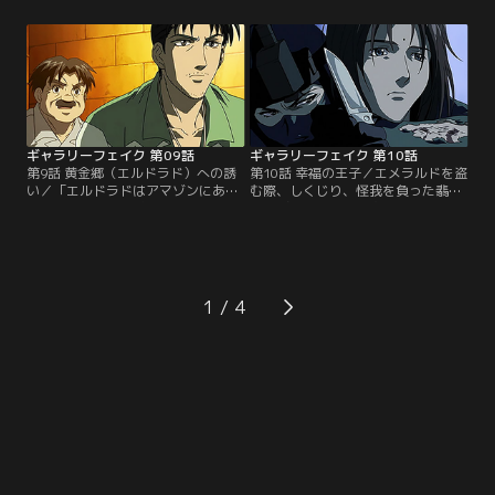
ンブラント委員会」のメンバーであ
る日、フジタの跡をつけた友美は、
る。日本の美術館関係者は、自身の
ギャラリーフェイクで展示されたア
美術館にある作品が贋作と鑑定され
ンティーク時計を熱心に見つめる父
てはたまらないと動揺する。そんな
の姿を発見する。父は憧れのフジタ
中、フジタは、サラと共に知り合い
と知り合いであった。【提供：バン
の常盤が館長を務める田舎の美術館
ダイチャンネル】
へ足を運ぶ。【提供：バンダイチャ
ンネル】
ギャラリーフェイク 第09話
ギャラリーフェイク 第10話
第9話 黄金郷（エルドラド）への誘
第10話 幸福の王子／エメラルドを盗
い／「エルドラドはアマゾンにあ
む際、しくじり、怪我を負った翡翠
る」 そう言い残し息絶えたトレジャ
が逃げ込んだ部屋の住人・ヒロト。
ーハンター・ペドロ。ラモスは、ペ
彼は翡翠のナイフにも動じず、ただ
ドロが残した翡翠の恐竜を持ち、フ
穏やかに時が過ぎるのを待つのだっ
ジタ・サラと共にアマゾンへ向う。
た。後日、ヒロトを探し再びその地
ところが、着いてみるとそこは何の
区へとやって来た翡翠は数々の女の
変哲もない村だった。期待は裏切ら
ヒモとして生きるだらしない青年と
1
れたかに見えたが…。【提供：バン
いうことを知る。しかし、彼の描く
ダイチャンネル】
『幸福の王子』をモチーフにした絵
に興味を持った翡翠は…。【提供：
バンダイチャンネル】