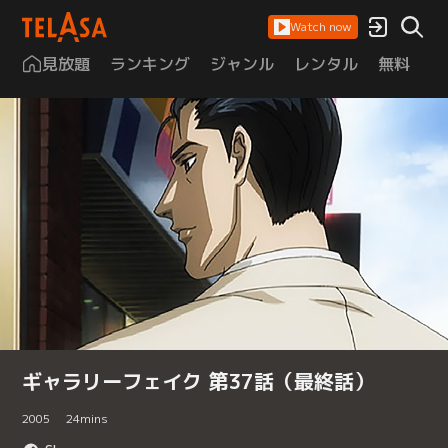
Watch now
見放題
ランキング
ジャンル
レンタル
無料
は
ギャラリーフェイク 第37話（最終話）
2005
24
mins