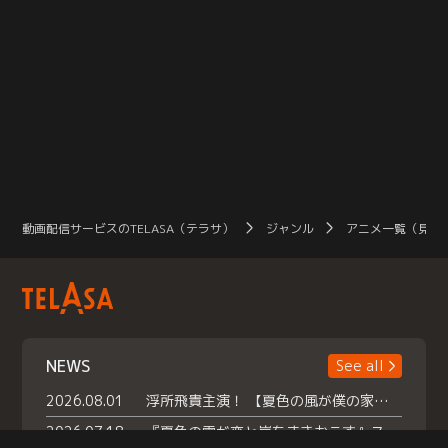
動画配信サービスのTELASA（テラサ）
ジャンル
アニメ一覧（見放
NEWS
See all
2026.08.01
浮所飛貴主演！ 【夏色の風が僕の家にやってきた】 本日よりテラサで独占配信スタート！
2026.07.18
『夏色の雲が恋と嵐をまきおこす』スペシャルメイキング 【Part1】2026年７月18日（土）23時30分～配信スタート！話題のシーンの裏側を大公開！豪華キャスト大集合！ 『武宮家 真夏の家族会議』開催！