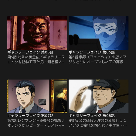
国便。偶然にもそれは、ラファエロ
詐欺容疑。デューラーの贋作を真作
の『マドンナ』（絵画）を運搬する
と偽り、五億で売りつけられたと、
便だった。クーリエは12人。その中
買い手が訴えたのだ。しかし、刑事
に、フジタと懇意のモレッティがい
の厳しい取調べに対しても、あくま
た。離陸後、何かの異変に気付いた
でペースを崩さないフジタ。そこ
フジタが『マドンナ』の置かれる貨
で、検察側が用意した証人。それ
物室へ行くと、そこには窃盗団と対
は、何と三田村。彼女は、デューラ
峙するクーリエたちがいた。【提
ーの真贋を判定すべく、選ばれたの
供：バンダイチャンネル】
だった。【提供：バンダイチャンネ
ル】
ギャラリーフェイク 第05話
ギャラリーフェイク 第06話
第5話 消えた黄金仏／ギャラリーフ
第6話 翡翠（フェイツィ）の店／フ
ェイクを訪ねて来た男・知念護人。
ジタと共にオープンしたての高級宝
彼は国宝Gメンと呼ばれる国宝の判
石店を訪れるサラ。その店の女性オ
定を影で行っている人物。彼から、
ーナー・翡翠（フェイツィ）とフジ
奈良の寺に眠る純金の黄金仏の伝説
タは旧知の仲だった。翡翠の裏家業
を聞いたフジタとサラは、その寺へ
は泥棒。その腕は超一流。今回手に
赴くこととなる。寺に辿りついた二
入れたのは、世界最大のブルーダイ
人が見たものは、腐り、今にも崩れ
ヤ・ホープ・ブリュー・ダイヤモン
落ちそうな不動明王。黄金仏探しも
ド。それは、高田美術館で行われて
そっちのけで、フジタは修復に取り
いる展示会の目玉だ。知らぬ間に偽
掛かる。【提供：バンダイチャンネ
物とすり替えていた翡翠は…。【提
ル】
供：バンダイチャンネル】
ギャラリーフェイク 第07話
ギャラリーフェイク 第08話
第7話 レンブラント委員会の挑戦／
第8話 父の値段／理想の父親として
オランダからピーター・ラストマン
フジタに憧れを抱く女子中学生・友
が来日した。世に多く残されたレン
美。しかし、実際の父親は、腕時計
ブラント作品の真贋を鑑定する「レ
オタクの冴えないバスの運転手。あ