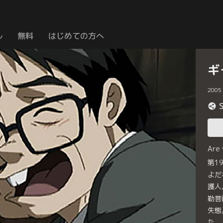
ル
無料
はじめての方へ
ギ
2005
Are
第1
よだ
護人
勒菩
失態
た。