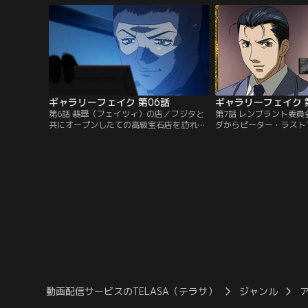
ンの下見会で、二人はフジタのキュレータ
り』。戦時中に行方不明
ー時代の同僚マックスと出会う。そこに展
には、無残な焼け焦げの
示されているモネの「積み藁」にはフジタ
後、その絵画を売ってほ
とマックスの過去と因縁があった…。【提
受けたフジタは三田村を
供：バンダイチャンネル】
バンダイチャンネル】
ギャラリーフェイク 第06話
ギャラリーフェイク 
第6話 翡翠（フェイツィ）の店／フジタと
第7話 レンブラント委
共にオープンしたての高級宝石店を訪れる
ダからピーター・ラスト
サラ。その店の女性オーナー・翡翠（フェ
世に多く残されたレンブ
イツィ）とフジタは旧知の仲だった。翡翠
を鑑定する「レンブラン
の裏家業は泥棒。その腕は超一流。今回手
バーである。日本の美術
に入れたのは、世界最大のブルーダイヤ・
の美術館にある作品が贋
ホープ・ブリュー・ダイヤモンド。それ
たまらないと動揺する。
は、高田美術館で行われている展示会の目
は、サラと共に知り合い
玉だ。知らぬ間に偽物とすり替えていた翡
める田舎の美術館へ足を
翠は…。【提供：バンダイチャンネル】
ンダイチャンネル】
動画配信サービスのTELASA（テラサ）
ジャンル