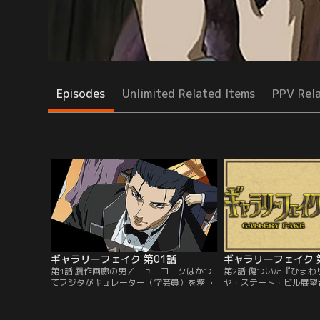
Episodes
Unlimited Related Items
PPV Rel
ギャラリーフェイク 第01話
ギャラリーフェイク 
第1話 贋作画廊の男／ニューヨークはかつ
第2話 傷ついた『ひま
てフジタがキュレーター（学芸員）を務め
ヤ・ステート・ビル展望
たメトロポリタン美術館がある街。ショッ
会いを思い返すサラと三
ピングに浮かれる助手のサラとは対照的に
田村が高田美術館館長に
フジタはどこか物憂げである。オークショ
が公開した絵画、ゴッホ