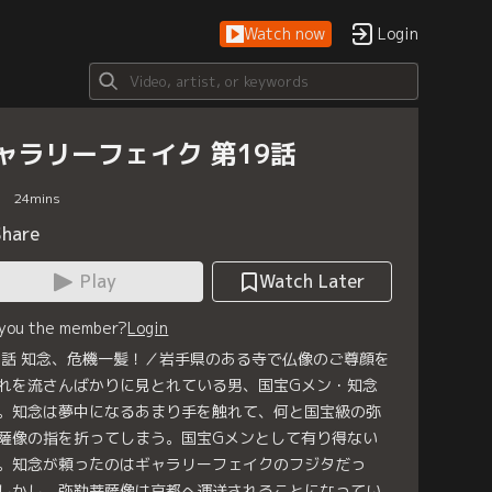
Watch now
Login
ャラリーフェイク 第19話
24
mins
Share
Play
Watch Later
 you the member?
Login
9話 知念、危機一髪！／岩手県のある寺で仏像のご尊顔を
れを流さんばかりに見とれている男、国宝Gメン・知念
。知念は夢中になるあまり手を触れて、何と国宝級の弥
薩像の指を折ってしまう。国宝Gメンとして有り得ない
。知念が頼ったのはギャラリーフェイクのフジタだっ
しかし、弥勒菩薩像は京都へ運送されることになってい