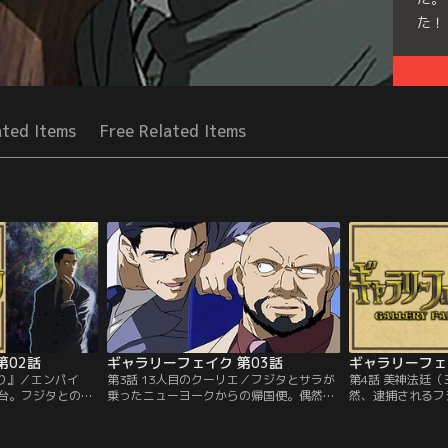
た！
Seri
ated Items
Free Related Items
第02話
ギャラリーフェイク 第03話
ギャラリーフェ
わり』／エンパイ
第3話 13人目のクーリエ／フジタとサラが
第4話 美神法廷
台。フジタとの出
乗ったニューヨークからの帰国便。偶然に
然、逮捕されるフ
田村。一年前、三
もそれは、ラファエロの『マドンナ』（絵
デューラーの贋作
就任した際、彼女
画）を運搬する便だった。クーリエは12
りつけられたと、
の『幻のひまわ
人。その中に、フジタと懇意のモレッティ
かし、刑事の厳し