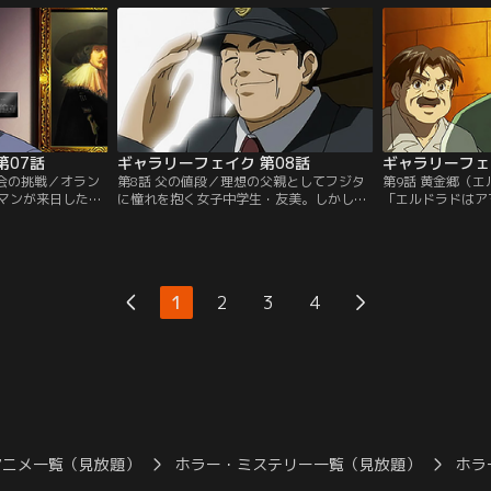
となったその絵画
がいた。離陸後、何かの異変に気付いたフ
くまでペースを崩
痕があった。数日
ジタが『マドンナ』の置かれる貨物室へ行
検察側が用意した
しいという依頼を
くと、そこには窃盗団と対峙するクーリエ
村。彼女は、デュ
訪ねる。【提供：
たちがいた。【提供：バンダイチャンネ
く、選ばれたのだ
ル】
チャンネル】
第07話
ギャラリーフェイク 第08話
ギャラリーフェ
員会の挑戦／オラン
第8話 父の値段／理想の父親としてフジタ
第9話 黄金郷（
マンが来日した。
に憧れを抱く女子中学生・友美。しかし、
「エルドラドはア
ラント作品の真贋
実際の父親は、腕時計オタクの冴えないバ
残し息絶えたトレ
ト委員会」のメン
スの運転手。ある日、フジタの跡をつけた
ロ。ラモスは、ペ
館関係者は、自身
友美は、ギャラリーフェイクで展示された
を持ち、フジタ・
作と鑑定されては
アンティーク時計を熱心に見つめる父の姿
う。ところが、着
そんな中、フジタ
を発見する。父は憧れのフジタと知り合い
哲もない村だった
1
2
3
4
の常盤が館長を務
であった。【提供：バンダイチャンネル】
見えたが…。【提
運ぶ。【提供：バ
ル】
アニメ一覧（見放題）
ホラー・ミステリー一覧（見放題）
ホラ