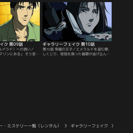
さないフジタ。そこで、
へ赴くこととなる。寺に辿りついた二人が
証人。それは、何と三田
見たものは、腐り、今にも崩れ落ちそうな
ーラーの真贋を判定すべ
不動明王。黄金仏探しもそっちのけで、フ
った。【提供：バンダイ
ジタは修復に取り掛かる。【提供：バンダ
イチャンネル】
イク 第09話
ギャラリーフェイク 第10話
エルドラド）への誘い／
第10話 幸福の王子／エメラルドを盗む際、
マゾンにある」 そう言い
しくじり、怪我を負った翡翠が逃げ込んだ
ジャーハンター・ペド
部屋の住人・ヒロト。彼は翡翠のナイフに
ドロが残した翡翠の恐竜
も動じず、ただ穏やかに時が過ぎるのを待
サラと共にアマゾンへ向
つのだった。後日、ヒロトを探し再びその
いてみるとそこは何の変
地区へとやって来た翡翠は数々の女のヒモ
。期待は裏切られたかに
として生きるだらしない青年ということを
供：バンダイチャンネ
知る。しかし、彼の描く『幸福の王子』を
モチーフにした絵に興味を持った翡翠
は…。【提供：バンダイチャンネル】
ー・ミステリー一覧（レンタル）
ギャラリーフェイク
ギャラリ