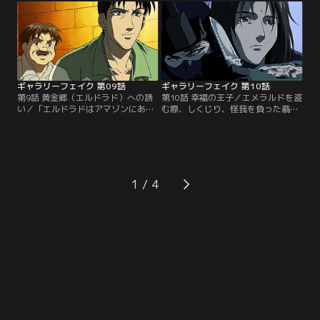
る。日本の美術館関係者は、自身の
ギャラリーフェイクで展示されたア
美術館にある作品が贋作と鑑定され
ンティーク時計を熱心に見つめる父
てはたまらないと動揺する。そんな
の姿を発見する。父は憧れのフジタ
中、フジタは、サラと共に知り合い
と知り合いであった。【提供：バン
の常盤が館長を務める田舎の美術館
ダイチャンネル】
へ足を運ぶ。【提供：バンダイチャ
ンネル】
ギャラリーフェイク 第09話
ギャラリーフェイク 第10話
第9話 黄金郷（エルドラド）への誘
第10話 幸福の王子／エメラルドを盗
い／「エルドラドはアマゾンにあ
む際、しくじり、怪我を負った翡翠
る」 そう言い残し息絶えたトレジャ
が逃げ込んだ部屋の住人・ヒロト。
ーハンター・ペドロ。ラモスは、ペ
彼は翡翠のナイフにも動じず、ただ
ドロが残した翡翠の恐竜を持ち、フ
穏やかに時が過ぎるのを待つのだっ
ジタ・サラと共にアマゾンへ向う。
た。後日、ヒロトを探し再びその地
ところが、着いてみるとそこは何の
区へとやって来た翡翠は数々の女の
変哲もない村だった。期待は裏切ら
ヒモとして生きるだらしない青年と
1
れたかに見えたが…。【提供：バン
いうことを知る。しかし、彼の描く
ダイチャンネル】
『幸福の王子』をモチーフにした絵
に興味を持った翡翠は…。【提供：
バンダイチャンネル】