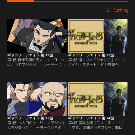
Sorting
ギャラリーフェイク 第01話
ギャラリーフェイク 第02話
第1話 贋作画廊の男／ニューヨーク
第2話 傷ついた『ひまわり』／エン
はかつてフジタがキュレーター（学
パイヤ・ステート・ビル展望台。フ
芸員）を務めたメトロポリタン美術
ジタとの出会いを思い返すサラと三
館がある街。ショッピングに浮かれ
田村。一年前、三田村が高田美術館
る助手のサラとは対照的にフジタは
館長に就任した際、彼女が公開した
どこか物憂げである。オークション
絵画、ゴッホの『幻のひまわり』。
の下見会で、二人はフジタのキュレ
戦時中に行方不明となったその絵画
ーター時代の同僚マックスと出会
には、無残な焼け焦げの痕があっ
う。そこに展示されているモネの
た。数日後、その絵画を売ってほし
「積み藁」にはフジタとマックスの
いという依頼を受けたフジタは三田
過去と因縁があった…。【提供：バ
村を訪ねる。【提供：バンダイチャ
ンダイチャンネル】
ンネル】
ギャラリーフェイク 第03話
ギャラリーフェイク 第04話
第3話 13人目のクーリエ／フジタと
第4話 美神法廷（ミューズコート）
サラが乗ったニューヨークからの帰
／突然、逮捕されるフジタ。罪状は
国便。偶然にもそれは、ラファエロ
詐欺容疑。デューラーの贋作を真作