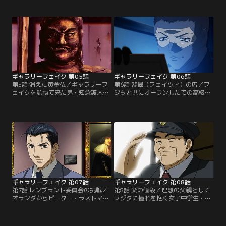
の『マドンナ』（絵画）を運搬する
と偽り、五億で売りつけられたと、
便だった。クーリエは12人。その中
買い手が訴えたのだ。しかし、刑事
に、フジタと懇意のモレッティがい
の厳しい取調べに対しても、あくま
た。離陸後、何かの異変に気付いた
でペースを崩さないフジタ。そこ
フジタが『マドンナ』の置かれる貨
で、検察側が用意した証人。それ
物室へ行くと、そこには窃盗団と対
は、何と三田村。彼女は、デューラ
峙するクーリエたちがいた。【提
ーの真贋を判定すべく、選ばれたの
供：バンダイチャンネル】
だった。【提供：バンダイチャンネ
ル】
ギャラリーフェイク 第05話
ギャラリーフェイク 第06話
第5話 消えた黄金仏／ギャラリーフ
第6話 翡翠（フェイツィ）の店／フ
ェイクを訪ねて来た男・知念護人。
ジタと共にオープンしたての高級宝
彼は国宝Gメンと呼ばれる国宝の判
石店を訪れるサラ。その店の女性オ
定を影で行っている人物。彼から、
ーナー・翡翠（フェイツィ）とフジ
奈良の寺に眠る純金の黄金仏の伝説
タは旧知の仲だった。翡翠の裏家業
を聞いたフジタとサラは、その寺へ
は泥棒。その腕は超一流。今回手に
赴くこととなる。寺に辿りついた二
入れたのは、世界最大のブルーダイ
人が見たものは、腐り、今にも崩れ
ヤ・ホープ・ブリュー・ダイヤモン
落ちそうな不動明王。黄金仏探しも
ド。それは、高田美術館で行われて
そっちのけで、フジタは修復に取り
いる展示会の目玉だ。知らぬ間に偽
掛かる。【提供：バンダイチャンネ
物とすり替えていた翡翠は…。【提
ル】
供：バンダイチャンネル】
ギャラリーフェイク 第07話
ギャラリーフェイク 第08話
第7話 レンブラント委員会の挑戦／
第8話 父の値段／理想の父親として
オランダからピーター・ラストマン
フジタに憧れを抱く女子中学生・友
が来日した。世に多く残されたレン
美。しかし、実際の父親は、腕時計
ブラント作品の真贋を鑑定する「レ
オタクの冴えないバスの運転手。あ
ンブラント委員会」のメンバーであ
る日、フジタの跡をつけた友美は、