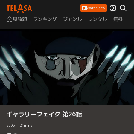
Watch now
見放題
ランキング
ジャンル
レンタル
無料
は
ギャラリーフェイク 第26話
2005
24
mins