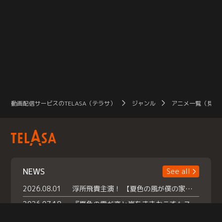
動画配信サービスのTELASA（テラサ）
ジャンル
アニメ一覧（見放
NEWS
See all
2026.08.01
浮所飛貴主演！ 【夏色の風が僕の家にやってきた】 本日よりテラサで独占配信スタート！
2026.07.18
『夏色の雲が恋と嵐をまきおこす』スペシャルメイキング 【Part1】2026年７月18日（土）23時30分～配信スタート！話題のシーンの裏側を大公開！豪華キャスト大集合！ 『武宮家 真夏の家族会議』開催！
2026.07.15
救命医・遥（今田）の《心揺さぶる過去》や、 麻酔科医・権野（船越英一郎）の《謎多きプライベート》など… 《知られざるエピソード》を独占配信！