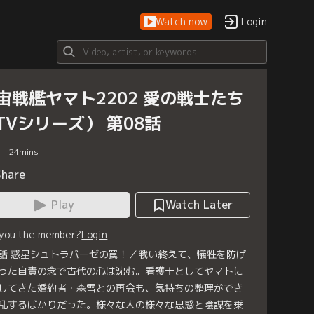
Watch now
Login
宙戦艦ヤマト2202 愛の戦士たち
TVシリーズ） 第08話
24
mins
Share
Play
Watch Later
 you the member?
Login
話 惑星シュトラバーゼの罠！／戦い終えて、犠牲を防げ
った自責の念で古代の心は沈む。看護士としてヤマトに
してきた婚約者・森雪との再会も、気持ちの整理ができ
乱するばかりだった。様々な人の様々な思惑と陰謀を乗