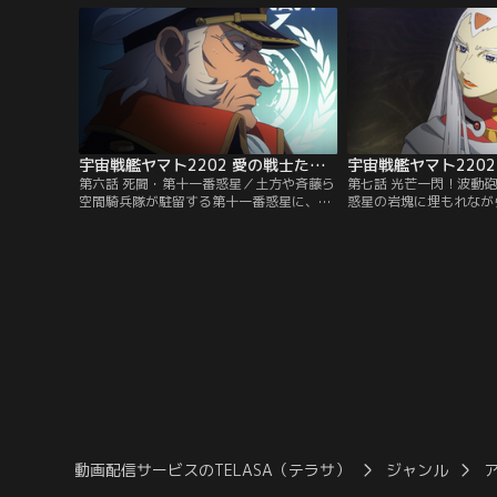
きガトランティスの前衛部隊と武力衝突を
元ヤマト乗組員は、イス
繰り広げる。その渦中に、元宇宙戦艦ヤマ
を反故にしてまで再軍備
ト乗組員・古代進の姿があった--。
状に、激しい違和感を抱
宇宙戦艦ヤマト2202 愛の戦士たち（TVシリーズ） 第06話
第六話 死闘・第十一番惑星／土方や斉藤ら
第七話 光芒一閃！波動
空間騎兵隊が駐留する第十一番惑星に、ガ
惑星の岩塊に埋もれなが
トランティス先遣部隊の侵攻が開始され
マトは健在であった。し
た。テレザートへと急ぐ古代たちは、救援
ただしい数のガトランテ
に向かうか否かの決断を迫られる。
着。波動砲を封印したヤ
破する術はなかった。は
の決断で封印を破り、指
を示すことができるのか
動画配信サービスのTELASA（テラサ）
ジャンル