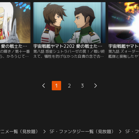
カンダルとの条約
を進める地球の現
いていた。
宇宙戦艦ヤマト2202 愛の戦士たち（TVシリーズ） 第07話
宇宙戦艦ヤマト2202 愛の戦士たち（TVシリーズ） 第08話
砲の輝き／第十一番
第八話 惑星シュトラバーゼの罠！／戦い終
第九話 ズォーダ
ら、かろうじてヤ
えて、犠牲を防げなかった自責の念で古代
艦隊と接触したヤ
かし頭上にはおび
の心は沈む。看護士としてヤマトに密航し
派の襲撃を受けて
ィス増援艦隊が到
てきた婚約者・森雪との再会も、気持ちの
跡に単身誘き出さ
マトに、現状を打
整理ができず混乱するばかりだった。様々
ィスの大帝ズォー
たして古代は自ら
な人の様々な思惑と陰謀を乗せて、ヤマト
た。“愛”を巡る
揮官としての覚悟
は一路、避難民をガミラス艦隊に託すため
ォーダーは「おま
1
2
3
……！？
惑星シュトラバーゼへと向かう。
に恐るべき選択を
アニメ一覧（見放題）
SF・ファンタジー一覧（見放題）
SF・