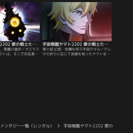
策を用いる。
宇宙戦艦ヤマト2202 愛の戦士たち（TVシリーズ） 第09話
宇宙戦艦ヤマト2202 愛の戦士たち（TVシリーズ） 第10話
ー、悪魔の選択／ガミラス
第十話 幻惑・危機を呼ぶ宇宙ホタル／テレ
マトは、そこで反乱軍一
サの祈りに応じて故郷を発ったヤマトを見
しまう。一方その頃、遺
据えるように、針路の先にはガトランティ
れた古代は、ガトランテ
スの主星とおぼしき白色彗星が待ち構えて
ダーと邂逅を果たしてい
いた。ズォーダーとの対決で精神的に疲弊
対話を繰り広げたすえ、ズ
した古代が外を見ると、宇宙に淡い光を放
えの愛を示せ」と、古代
つホタルの群れが……！？神秘的にヤマト
迫る。
を照らす宇宙ホタルの正体とは！？
ファンタジー一覧（レンタル）
宇宙戦艦ヤマト2202 愛の…（TV版