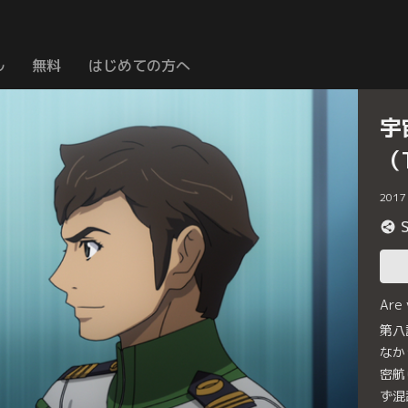
ル
無料
はじめての方へ
宇
（
2017
Are
第八
なか
密航
ず混