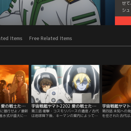
せて
シュ
Seri
ated Items
Free Related Items
宇宙戦艦ヤマト2202 愛の戦士たち（TVシリーズ） 第02話
宇宙戦艦ヤマト2202 愛の戦士たち（TVシリーズ） 第03話
館に潜行せよ／最新
第三話 衝撃・コスモリバースの遺産／古代
第四話 未知への
進水式が盛大に執
は地球降下後、キーマンの案内によってコ
を任された古代は
された地球連邦政
スモリバースシステムが生み出した負の遺
ヤマト発進の準備
き進んでいるのだ
産を目にする。3年という短期間に、奇跡
得を試みる一方、
英雄の丘へと集う
の復興を達成させた正体とは……！？
べくドックに武装