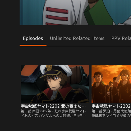
Episodes
Unlimited Related Items
PPV Rel
宇宙戦艦ヤマト2202 愛の戦士たち（TVシリーズ） 第01話
第一話 西暦2202年・甦れ宇宙戦艦ヤマト
第二話 緊迫・月面大使
／あのイスカンダルへの大航海から3年。
鋭戦艦アンドロメダ級の
コスモリバースシステムによって蘇った地
り行われる。新しく樹立
球は、急速に復興を遂げようとしていた。
府は、軍備拡大路線を突
一方、地球とガミラスの連合艦隊が、謎多
った。沖田艦長の命日に