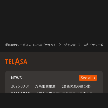
っていると思い、電話をするが連絡
が取れない。その後、彼が転落死し
たことを知り…。
動画配信サービスのTELASA（テラサ）
ジャンル
国内ドラマ一覧（
NEWS
See all
2026.08.01
浮所飛貴主演！ 【夏色の風が僕の家にやってきた】 本日よりテラサで独占配信スタート！
2026.07.18
『夏色の雲が恋と嵐をまきおこす』スペシャルメイキング 【Part1】2026年７月18日（土）23時30分～配信スタート！話題のシーンの裏側を大公開！豪華キャスト大集合！ 『武宮家 真夏の家族会議』開催！
2026.07.15
救命医・遥（今田）の《心揺さぶる過去》や、 麻酔科医・権野（船越英一郎）の《謎多きプライベート》など… 《知られざるエピソード》を独占配信！