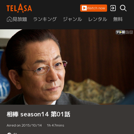
Watch now
見放題
ランキング
ジャンル
レンタル
無料
は
相棒 season14 第01話
Aired on 2015/10/14
1
h
47
mins