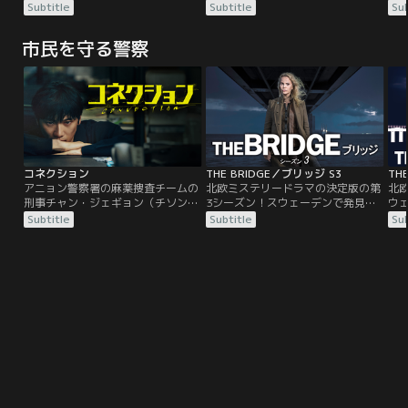
れたデンマーク人の奇妙な遺体。サ
国境線上で遺体が発見される。それ
殺
Subtitle
Subtitle
Sub
ーガは新しくヘンリックとコンビを
ぞれの国の刑事がコンビを組み、二
し
組み、猟奇殺人鬼を追う。
つの国にまたがる事件を追う。
た
市民を守る警察
コネクション
THE BRIDGE／ブリッジ S3
TH
アニョン警察署の麻薬捜査チームの
北欧ミステリードラマの決定版の第
北
刑事チャン・ジェギョン（チソン）
3シーズン！スウェーデンで発見さ
ウ
はチームのエースとして大活躍し、
れたデンマーク人の奇妙な遺体。サ
国
Subtitle
Subtitle
Sub
署の誇りと言われるほど華々しく昇
ーガは新しくヘンリックとコンビを
ぞ
進する。その夜、疎遠になっていた
組み、猟奇殺人鬼を追う。
つ
友人がジェギョンの家を訪ね、20年
前の出来事を謝罪して帰る。一方、
ジェギョンの高校時代からの友人
で、不正をしてお金を稼いでいた記
者のオ・ユンジン（チョン・ミド）
は、麻薬中毒の疑いのある女性が事
故死するのを目撃する。そんな中、
昇進祝いの飲み会の帰り、ジェギョ
ンは何者かに拉致されて麻薬を摂取
させられる。送られてきたメッセー
ジから、家を訪れた友人が何かを知