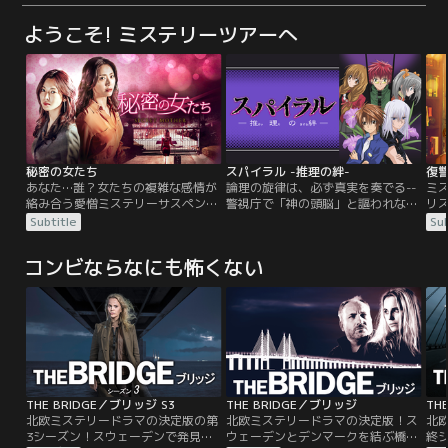
ようこそ! ミステリーツアーへ
秘密の女たち
スパイラル -推理の絆-
復
あなた…誰？女たちの複雑な感情が
論理の旋律は、必ず真実を奏でる--
ミ
絡み合う愛憎ミステリーサスペン
警視庁で「神の頭脳」と謳われなが
リ
ス。江南（カンナム）は最も教育に
ら、突如姿を消した兄。主人公・鳴
「
Subtitle
Sub
力を入れているファミリーが多い地
海歩は、兄にも負けない頭脳を生か
化！
区。その江南で精神科医の仕事を辞
し、周囲で起こる事件に挑んでゆ
女
コンビならなにも怖くない
め、息子の受験のために日々教育に
く。しかしそれは、「ブレード・チ
疑
熱を注いでいたユンジン（ソン・ユ
ルドレン」と呼ばれる少年少女達
者
ナ）。 そんな彼女のもとに謎の入試
と、そして、兄・鳴海清隆をめぐる
ら
保母、リサ・キム（キム・ソヨン）
謎の序章にすぎなかった…。
年
がやってくる。しかし、リサのほん
脱
とうの目的は…。
ギ
THE BRIDGE／ブリッジ S3
THE BRIDGE／ブリッジ
TH
北欧ミステリードラマの決定版の第
北欧ミステリードラマの決定版！ス
北
3シーズン！スウェーデンで発見さ
ウェーデンとデンマークを結ぶ橋の
終