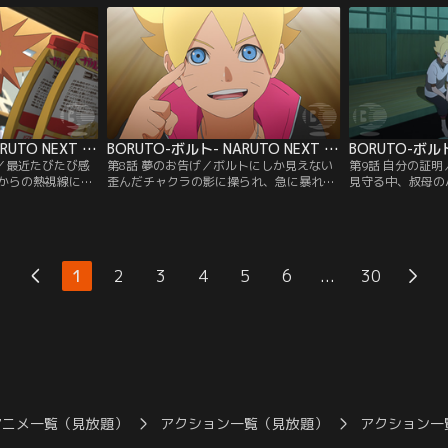
ボルトはクラスメ
る日クラスメイトの奈良（なら）シカダイ
が、途中に仕掛け
いの）イワベエに
が心無い一言を言ってしまう。悪気はなか
はサラダ、秋道（
ベエは優れた戦闘
ったシカダイだが、翌日、怒ったメタルが
を中心とした女子
行の悪さが原因
シカダイに戦いを仕掛け…。【提供：バン
大苦戦する…。【
チャンネル】
ダイチャンネル】
ル】
BORUTO-ボルト- NARUTO NEXT GENERATIONS 第007話
BORUTO-ボルト- NARUTO NEXT GENERATIONS 第008話
！／最近たびたび感
第8話 夢のお告げ／ボルトにしか見えない
第9話 自分の証
からの熱視線に怯
歪んだチャクラの影に操られ、急に暴れ出
見守る中、叔母の
は、この気味の悪
した人々--はじめはアカデミーの周辺だけ
とになった。父に
と息巻く。そして
で起こっていた異変が、徐々に里中に広が
戦うボルト。だが
れみの）マギレを
り始めていた--。そんなある晩ボルトは、
白眼を発動させる
がマギレは、実は
謎の人物から不思議な瞳術（どうじゅつ）
形跡もないことが
委員長・筧（かけ
を与えられる夢を見る。それにより、母・
いた歪んだチャク
...
1
2
3
4
5
6
30
でずっと彼女を見
ヒナタの家系、日向（ひゅうが）一族特有
覚だったのではな
供：バンダイチャ
の能力である…。【提供：バンダイチャン
は、認めてもらう
ネル】
と…。【提供：バ
アニメ一覧（見放題）
アクション一覧（見放題）
アクション一