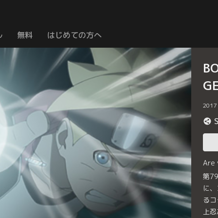
ル
無料
はじめての方へ
B
G
2017
Are
第7
に、
るコ
上忍