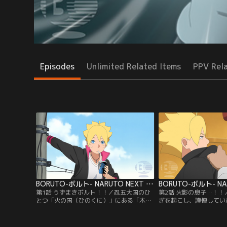
Episodes
Unlimited Related Items
PPV Rel
BORUTO-ボルト- NARUTO NEXT GENERATIONS 第001話
第1話 うずまきボルト！！／忍五大国のひ
第2話 火影の息子…！
とつ「火の国（ひのくに）」にある「木ノ
ぎを起こし、謹慎してい
葉隠れ（このはがくれ）の里」--この里に
ミーに初登校した。だが
住むうずまきボルトは、里長である七代目
い七代目火影の息子であ
火影（ほかげ）・うずまきナルトを父に持
り謹慎処分を受けたボル