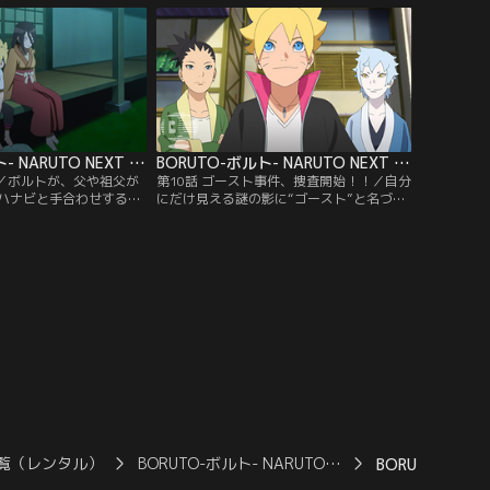
られたトラップや、うち
だならぬ才能を見せる。しかしミツキは何
あきみち）チョウチョウ
を考えているのかわからないところがあり
チームに行く手を阻まれ
ボルトたちを困惑させてゆく。そんな中、
提供：バンダイチャンネ
校舎の修復工事をしていたひとりが急
に…。【提供：バンダイチャンネル】
BORUTO-ボルト- NARUTO NEXT GENERATIONS 第009話
BORUTO-ボルト- NARUTO NEXT GENERATIONS 第010話
明／ボルトが、父や祖父が
第10話 ゴースト事件、捜査開始！！／自分
ハナビと手合わせするこ
にだけ見える謎の影に“ゴースト”と名づけ
認めてもらうため果敢に
たボルトは、仲のよいシカダイやミツキと
、どんなにがんばっても
協力して“ゴースト事件”を解決しようと張
ことができず、覚醒した
り切る。そんなボルトを陰ながら応援しよ
わかる。これまで見えて
うと、シノが授業の一環として各自興味の
ラのような影はすべて錯
ある職場を見学するよう指示。ボルトは、
いかと思い始めたボルト
シカダイ、ミツキとともに郵便配達員の仕
どころか、ウソをついた
事を間近で見学しながら里中…。【提供：
ンダイチャンネル】
バンダイチャンネル】
覧（レンタル）
BORUTO-ボルト- NARUTO…
BORUTO-ボルト-