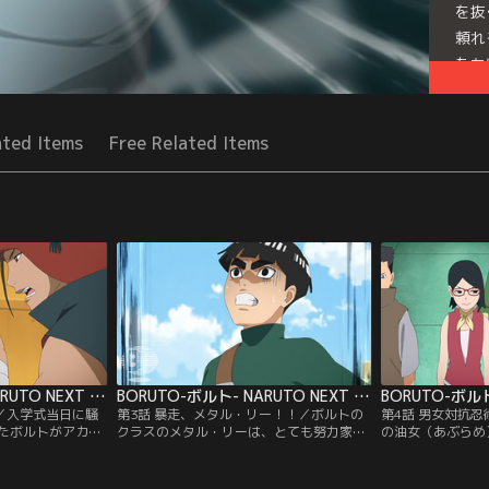
を抜
頼れ
たち
Seri
ated Items
Free Related Items
BORUTO-ボルト- NARUTO NEXT GENERATIONS 第002話
BORUTO-ボルト- NARUTO NEXT GENERATIONS 第003話
！／入学式当日に騒
第3話 暴走、メタル・リー！！／ボルトの
第4話 男女対抗
たボルトがアカデ
クラスのメタル・リーは、とても努力家で
の油女（あぶらめ
、里の英雄と名高
優れた体術の使い手。だが緊張しやすい性
チームに分かれて
りながら、いきな
格で、誰かに注目されたりすると途端に実
グを奪い合うこと
トにクラスメイト
力を発揮できなくなる。そんなメタルにあ
速、屋上に向かう