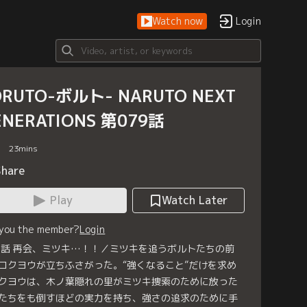
Watch now
Login
ORUTO-ボルト- NARUTO NEXT
ENERATIONS 第079話
23
mins
Share
Play
Watch Later
 you the member?
Login
9話 再会、ミツキ…！！／ミツキを追うボルトたちの前
コクヨウが立ちふさがった。“強くなること”だけを求め
クヨウは、木ノ葉隠れの里がミツキ捜索のために放った
たちをも倒すほどの実力を持ち、強さの追求のために手