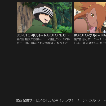
つ少年だ。ある日ボルトは、不良たちに絡
の目は冷たい。そんな中
まれていた少年・雷門デンキを助ける。力
イトのひとり、結乃（ゆ
も気も弱いデンキは、不良たちばかりか自
ケンカを売られる。イワ
分の父親に反発することもできないでい
センスを持ちながら、素
た…。【提供：バンダイチャンネル】
で…。【提供：バンダイ
BORUTO-ボルト- NARUTO NEXT GENERATIONS 第006話
第6話 最後の授業…！！／担任のシノに呼
第7話 恋とポテチ…！
び出され、指示された場所までやってきた
じる、姿の見えない相手
ボルト、シカダイ、ミツキ。いつもと様子
える（？）チョウチョウ
の違うクラス担任をいぶかしむボルトたち
い相手を捕まえてやろう
だが、そんな三人に突然シノが襲い掛か
ついに犯人・隠蓑（かく
る！蟲（むし）を使った術を得意とする油
捕まえることに成功。だ
女一族のシノは、「奇壊蟲（きかいちゅ
チョウチョウのクラスの
う）」を放ち容赦ない攻撃を仕掛けてく
い）スミレのことが好き
る…。【提供：バンダイチャンネル】
ていたのだった…。【提
ンネル】
動画配信サービスのTELASA（テラサ）
ジャンル