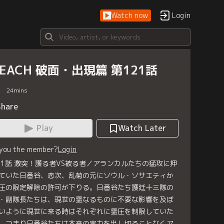
Watch now
Login
LEACH 破面・出現篇 第121話
24
mins
Share
Play
Watch Later
 you the member?
Login
21話 激突！護る者VS被る者／アランカルたちの猛攻に押
ていた日番谷、恋次、乱菊の元にソウル・ソサエティか
圧の限定解除の許可が下りる。日番谷たち護廷十三隊の
・副隊長たちは、現世の霊なるものに不要な影響を及ぼ
いように現世に来る時はそれぞれに霊圧を制限していた
。つまり日番谷たちは本来の実力を出し切ることなくア