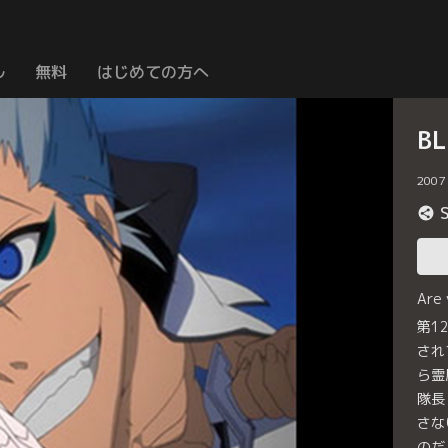
ル
無料
はじめての方へ
B
2007
Are
第1
され
ら霊
隊長
さな
のだ