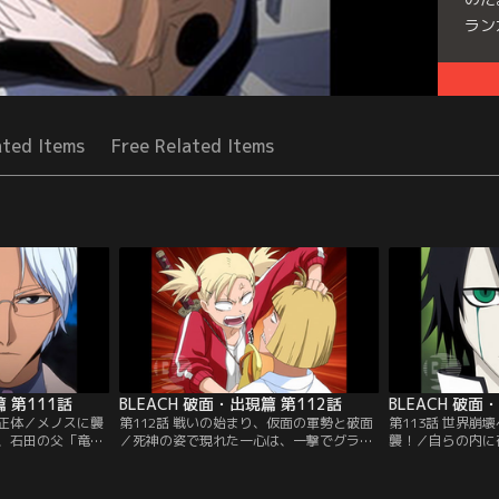
ラン
Seri
ated Items
Free Related Items
篇 第111話
BLEACH 破面・出現篇 第112話
BLEACH 破面
の正体／メノスに襲
第112話 戦いの始まり、仮面の軍勢と破面
第113話 世界崩
、石田の父「竜弦
／死神の姿で現れた一心は、一撃でグラン
襲！／自らの内に
。一撃でメノスを
ドフィッシャーを葬り去る。強大な力を持
の力が強大になっ
シーの力を取り戻
つ一心に驚くコンたち。と、そこに浦原が
一護は、このまま
わらないことを誓
現れる。ホロウと接触した藍染が「破面
れてしまうことに