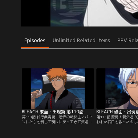
Episodes
Unlimited Related Items
PPV Rel
BLEACH 破面・出現篇 第110話
BLEACH 破面・出現
第110話 代行業再開！恐怖の転校生／バウ
第111話 驚愕！親父達
ントたちを倒して現世に戻ってきて数週
われた石田を救ったのは
間、一護は死神代行としてホロウ退治をし
（りゅうけん）」だった
ながら通常の学生生活をおくっていた。そ
倒した竜弦は、「クイン
んな一護のクラスに、転校生「平子真子
したければ今後死神に関