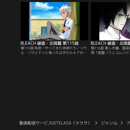
（ひらこしんじ）」が現れる。平子は、一
え」と言う。その頃、一
護に対して妙に馴れ馴れしい態度で接して
たコンは、突然現れたグ
くる。その晩、いつものようにホロウを退
ーに追いかけられていた
治していた一護の前に…。【提供：バンダ
ンだったが…。【提供：
イチャンネル】
ル】
BLEACH 破面・出現篇 第115話
BLEACH 破面・出現
第115話 特命！やってきた死神たち／ソウ
第116話 悪しき瞳、藍
ル・ソサエティに残ったはずのルキアが、
界「虚圏（ウェコムンド
恋次、一角、日番谷、弓親、乱菊ととも
キオラとヤミーは、出迎
に、突然、一護の前に姿を現した。驚く一
アランカルたちに現世で
護をいきなり蹴り飛ばしたルキアは、その
告する。一護を倒さずに
まま一護を死神化させると強引にホロウが
オラは、一護の潜在能力
暴れている場所に連れて行ってしまう。
利用価値がでるかもしれ
「貴様ならその程度のホロウを倒す事など
た。しかし、アランカル
訳ないだろう」と一護をけしかけるルキ
リムジョー」がウルキオ
ア…。【提供：バンダイチャンネル】
【提供：バンダイチャン
動画配信サービスのTELASA（テラサ）
ジャンル