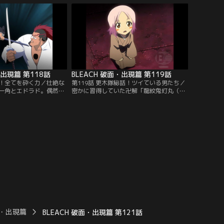
ィの技術開発局では、空
護の内にいるもう一人の一護が覚醒しよう
が迫っている事を感知し
とする。必死に抵抗する一護は、そのすき
染によって送り込まれて
をつかれてヤミーの攻撃を受けてしまう。
った。【提供：バンダイ
ダメージを受けた一護のキズを癒そう
と…。【提供：バンダイチャンネル】
・出現篇 第118話
BLEACH 破面・出現篇 第119話
解！全てを砕く力／壮絶な
第119話 更木隊秘話！ツイている男たち／
一角とエドラド。偶然そ
密かに習得していた卍解「龍紋鬼灯丸（り
しまった啓吾は、戦う気
ゅうもん ほおずきまる）」を出した一角
に加勢しないのかと尋ね
は、斬魂刀を解放して真の力を見せたエド
「強敵との戦いを楽しん
ラドと正面から激突する。巨大な霊圧の激
してはいけない」と言
突の末、ともに吹き飛ばされる二人。地面
くちゃな攻撃をかわした
に倒れた一角は、薄れ行く意識の中で護廷
戦法を冷静に分析し、
十三隊に入る前の流魂街で暴れていた頃の
を見せつけなければ一角
ことを思い出していた…。【提供：バンダ
ンダイチャンネル】
イチャンネル】
面・出現篇
BLEACH 破面・出現篇 第121話