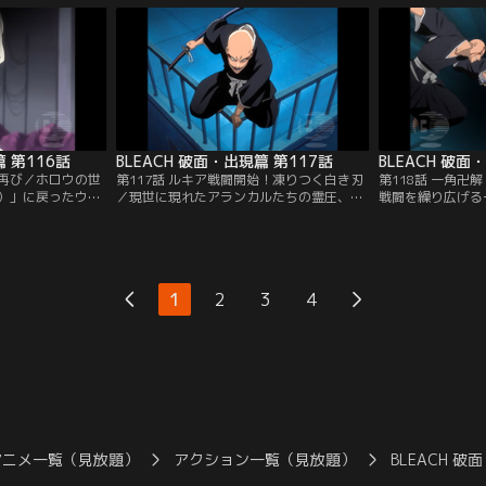
護の体に入ってい
（アランカル）」を作り出そうとしている
ソウル・ソサエテ
ランドフィッシャ
ことを察知した一心と浦原は、平子たち
座町に強大な霊圧
。必死に逃げるコ
「仮面の軍勢（ヴァイザード）」の動向も
ていた。それは藍
バンダイチャンネ
にらみつつ対策を講じなければならないと
きたアランカルだ
考えていた。【提供：バンダイチャンネ
チャンネル】
ル】
篇 第116話
BLEACH 破面・出現篇 第117話
BLEACH 破面
染再び／ホロウの世
第117話 ルキア戦闘開始！凍りつく白き刃
第118話 一角卍
）」に戻ったウル
／現世に現れたアランカルたちの霊圧、そ
戦闘を繰り広げる
えた藍染と仲間の
れは、藍染の意思とは関係なく一護たちを
の場に居合わせて
の戦いについて報
葬りに現れたグリムジョーたちであった。
配を見せない弓親
戻ってきたウルキ
一護たちの霊圧を補捉したグリムジョー
る。しかし弓親は
に注目し、いずれ
は、少しでも霊圧のある人間を皆殺しにす
でいる一角に加勢
ないと考えてい
る為に空座町各地に散っていく。織姫の家
う。一角のむちゃ
1
2
3
4
の一人である「グ
の近くにやってきたアランカル「シャウロ
エドラドは、その
ラのやり方に…。
ン」と「ナキーム」を迎え撃つ日番谷と乱
「圧倒的な力の差
ネル】
菊…。【提供：バンダイチャンネル】
は…。【提供：バ
アニメ一覧（見放題）
アクション一覧（見放題）
BLEACH 破