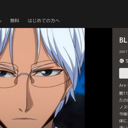
ル
無料
はじめての方へ
B
2007
Are
第1
たの
ノス
今後
体に
追い