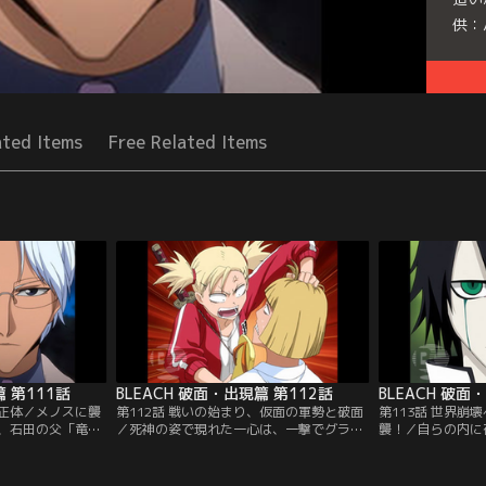
供：
Seri
ated Items
Free Related Items
篇 第111話
BLEACH 破面・出現篇 第112話
BLEACH 破面
の正体／メノスに襲
第112話 戦いの始まり、仮面の軍勢と破面
第113話 世界崩
、石田の父「竜弦
／死神の姿で現れた一心は、一撃でグラン
襲！／自らの内に
。一撃でメノスを
ドフィッシャーを葬り去る。強大な力を持
の力が強大になっ
シーの力を取り戻
つ一心に驚くコンたち。と、そこに浦原が
一護は、このまま
わらないことを誓
現れる。ホロウと接触した藍染が「破面
れてしまうことに