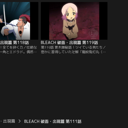
ィの技術開発局では、空
護の内にいるもう一人の一護が覚醒しよう
が迫っている事を感知し
とする。必死に抵抗する一護は、そのすき
染によって送り込まれて
をつかれてヤミーの攻撃を受けてしまう。
った。【提供：バンダイ
ダメージを受けた一護のキズを癒そう
と…。【提供：バンダイチャンネル】
・出現篇 第118話
BLEACH 破面・出現篇 第119話
解！全てを砕く力／壮絶な
第119話 更木隊秘話！ツイている男たち／
一角とエドラド。偶然そ
密かに習得していた卍解「龍紋鬼灯丸（り
しまった啓吾は、戦う気
ゅうもん ほおずきまる）」を出した一角
に加勢しないのかと尋ね
は、斬魂刀を解放して真の力を見せたエド
「強敵との戦いを楽しん
ラドと正面から激突する。巨大な霊圧の激
してはいけない」と言
突の末、ともに吹き飛ばされる二人。地面
くちゃな攻撃をかわした
に倒れた一角は、薄れ行く意識の中で護廷
戦法を冷静に分析し、
十三隊に入る前の流魂街で暴れていた頃の
を見せつけなければ一角
ことを思い出していた…。【提供：バンダ
ンダイチャンネル】
イチャンネル】
面・出現篇
BLEACH 破面・出現篇 第111話