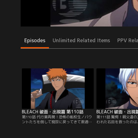
Episodes
Unlimited Related Items
PPV Rel
BLEACH 破面・出現篇 第110話
BLEACH 破面・出現
第110話 代行業再開！恐怖の転校生／バウ
第111話 驚愕！親父達
ントたちを倒して現世に戻ってきて数週
われた石田を救ったのは
間、一護は死神代行としてホロウ退治をし
（りゅうけん）」だった
ながら通常の学生生活をおくっていた。そ
倒した竜弦は、「クイン
んな一護のクラスに、転校生「平子真子
したければ今後死神に関