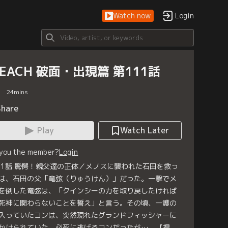
Watch now
Login
LEACH 破面・出現篇 第111話
24
mins
Share
Play
Watch Later
 you the member?
Login
11話 驚愕！親父達の正体／メノスに襲われた石田を救っ
は、石田の父「竜弦（りゅうけん）」だった。一撃でメ
を倒した竜弦は、「クインシーの力を取り戻したければ
死神に関わらないことを誓え」と言う。その頃、一護の
入っていたコンは、突然現れたグランドフィッシャーに
かけられていた。必死に逃げるコンだったが…。【提