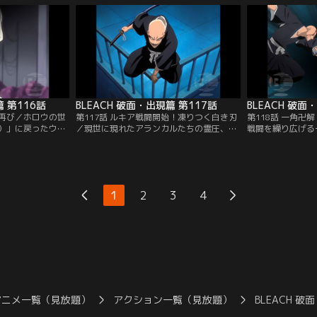
護の体に入ってい
（アランカル）」を作り出そうとしている
ソウル・ソサエテ
ランドフィッシャ
ことを察知した一心と浦原は、平子たち
座町に強大な霊圧
。必死に逃げるコ
「仮面の軍勢（ヴァイザード）」の動向も
ていた。それは藍
バンダイチャンネ
にらみつつ対策を講じなければならないと
きたアランカルだ
考えていた。【提供：バンダイチャンネ
チャンネル】
ル】
篇 第116話
BLEACH 破面・出現篇 第117話
BLEACH 破面
染再び／ホロウの世
第117話 ルキア戦闘開始！凍りつく白き刃
第118話 一角卍
）」に戻ったウル
／現世に現れたアランカルたちの霊圧、そ
戦闘を繰り広げる
えた藍染と仲間の
れは、藍染の意思とは関係なく一護たちを
の場に居合わせて
の戦いについて報
葬りに現れたグリムジョーたちであった。
配を見せない弓親
戻ってきたウルキ
一護たちの霊圧を補捉したグリムジョー
る。しかし弓親は
に注目し、いずれ
は、少しでも霊圧のある人間を皆殺しにす
でいる一角に加勢
ないと考えてい
る為に空座町各地に散っていく。織姫の家
う。一角のむちゃ
1
2
3
4
の一人である「グ
の近くにやってきたアランカル「シャウロ
エドラドは、その
ラのやり方に…。
ン」と「ナキーム」を迎え撃つ日番谷と乱
「圧倒的な力の差
ネル】
菊…。【提供：バンダイチャンネル】
は…。【提供：バ
アニメ一覧（見放題）
アクション一覧（見放題）
BLEACH 破