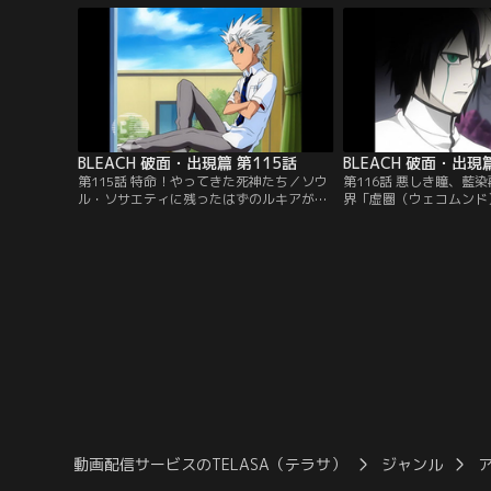
（ひらこしんじ）」が現れる。平子は、一
え」と言う。その頃、一
護に対して妙に馴れ馴れしい態度で接して
たコンは、突然現れたグ
くる。その晩、いつものようにホロウを退
ーに追いかけられていた
治していた一護の前に…。【提供：バンダ
ンだったが…。【提供：
イチャンネル】
ル】
BLEACH 破面・出現篇 第115話
BLEACH 破面・出現
第115話 特命！やってきた死神たち／ソウ
第116話 悪しき瞳、藍
ル・ソサエティに残ったはずのルキアが、
界「虚圏（ウェコムンド
恋次、一角、日番谷、弓親、乱菊ととも
キオラとヤミーは、出迎
に、突然、一護の前に姿を現した。驚く一
アランカルたちに現世で
護をいきなり蹴り飛ばしたルキアは、その
告する。一護を倒さずに
まま一護を死神化させると強引にホロウが
オラは、一護の潜在能力
暴れている場所に連れて行ってしまう。
利用価値がでるかもしれ
「貴様ならその程度のホロウを倒す事など
た。しかし、アランカル
訳ないだろう」と一護をけしかけるルキ
リムジョー」がウルキオ
ア…。【提供：バンダイチャンネル】
【提供：バンダイチャン
動画配信サービスのTELASA（テラサ）
ジャンル