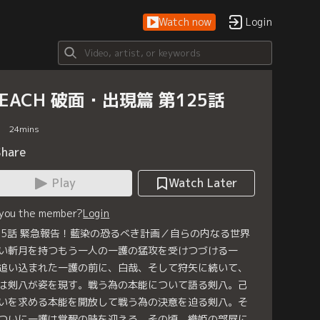
Watch now
Login
LEACH 破面・出現篇 第125話
24
mins
Share
Play
Watch Later
 you the member?
Login
25話 緊急報告！藍染の恐るべき計画／自らの内なる世界
い斬月を持つもう一人の一護の猛攻を受けつづける一
追い込まれた一護の前に、白哉、そして狩矢に続いて、
は剣八が姿を現す。戦う為の本能について語る剣八。己
いを求める本能を開放して戦う為の決意を迫る剣八。そ
ついに一護は覚醒の時を迎える。その頃、織姫の部屋に