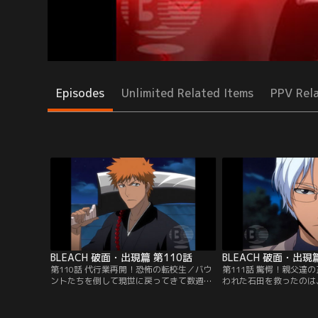
Episodes
Unlimited Related Items
PPV Rel
BLEACH 破面・出現篇 第110話
BLEACH 破面・出現
第110話 代行業再開！恐怖の転校生／バウ
第111話 驚愕！親父達
ントたちを倒して現世に戻ってきて数週
われた石田を救ったのは
間、一護は死神代行としてホロウ退治をし
（りゅうけん）」だった
ながら通常の学生生活をおくっていた。そ
倒した竜弦は、「クイン
んな一護のクラスに、転校生「平子真子
したければ今後死神に関