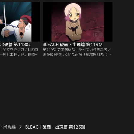
ィの技術開発局では、空
護の内にいるもう一人の一護が覚醒しよう
が迫っている事を感知し
とする。必死に抵抗する一護は、そのすき
染によって送り込まれて
をつかれてヤミーの攻撃を受けてしまう。
った。【提供：バンダイ
ダメージを受けた一護のキズを癒そう
と…。【提供：バンダイチャンネル】
・出現篇 第118話
BLEACH 破面・出現篇 第119話
解！全てを砕く力／壮絶な
第119話 更木隊秘話！ツイている男たち／
一角とエドラド。偶然そ
密かに習得していた卍解「龍紋鬼灯丸（り
しまった啓吾は、戦う気
ゅうもん ほおずきまる）」を出した一角
に加勢しないのかと尋ね
は、斬魂刀を解放して真の力を見せたエド
「強敵との戦いを楽しん
ラドと正面から激突する。巨大な霊圧の激
してはいけない」と言
突の末、ともに吹き飛ばされる二人。地面
くちゃな攻撃をかわした
に倒れた一角は、薄れ行く意識の中で護廷
戦法を冷静に分析し、
十三隊に入る前の流魂街で暴れていた頃の
を見せつけなければ一角
ことを思い出していた…。【提供：バンダ
ンダイチャンネル】
イチャンネル】
面・出現篇
BLEACH 破面・出現篇 第125話