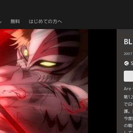
ル
無料
はじめての方へ
B
2007
Are
第1
で白
護。
今度
の戦
して