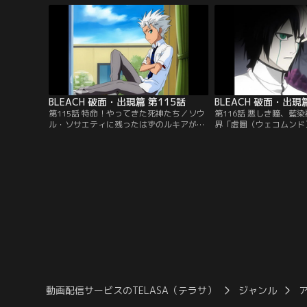
（ひらこしんじ）」が現れる。平子は、一
え」と言う。その頃、一
護に対して妙に馴れ馴れしい態度で接して
たコンは、突然現れたグ
くる。その晩、いつものようにホロウを退
ーに追いかけられていた
治していた一護の前に…。【提供：バンダ
ンだったが…。【提供：
イチャンネル】
ル】
BLEACH 破面・出現篇 第115話
BLEACH 破面・出現
第115話 特命！やってきた死神たち／ソウ
第116話 悪しき瞳、藍
ル・ソサエティに残ったはずのルキアが、
界「虚圏（ウェコムンド
恋次、一角、日番谷、弓親、乱菊ととも
キオラとヤミーは、出迎
に、突然、一護の前に姿を現した。驚く一
アランカルたちに現世で
護をいきなり蹴り飛ばしたルキアは、その
告する。一護を倒さずに
まま一護を死神化させると強引にホロウが
オラは、一護の潜在能力
暴れている場所に連れて行ってしまう。
利用価値がでるかもしれ
「貴様ならその程度のホロウを倒す事など
た。しかし、アランカル
訳ないだろう」と一護をけしかけるルキ
リムジョー」がウルキオ
ア…。【提供：バンダイチャンネル】
【提供：バンダイチャン
動画配信サービスのTELASA（テラサ）
ジャンル