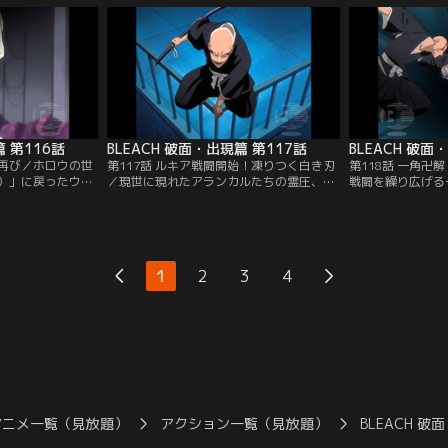
護の体に入ってい
（アランカル）」を作り出そうとしている
ソウル・ソサエテ
ランドフィッシャ
ことを察知した一心と浦原は、平子たち
座町に強大な霊圧
。必死に逃げるコ
「仮面の軍勢（ヴァイザード）」の動向も
ていた。それは藍
バンダイチャンネ
にらみつつ対策を講じなければならないと
きたアランカルだ
考えていた。【提供：バンダイチャンネ
チャンネル】
ル】
篇 第116話
BLEACH 破面・出現篇 第117話
BLEACH 破面
染再び／ホロウの世
第117話 ルキア戦闘開始！凍りつく白き刃
第118話 一角卍
）」に戻ったウル
／現世に現れたアランカルたちの霊圧、そ
戦闘を繰り広げる
えた藍染と仲間の
れは、藍染の意思とは関係なく一護たちを
の場に居合わせて
の戦いについて報
葬りに現れたグリムジョーたちであった。
配を見せない弓親
戻ってきたウルキ
一護たちの霊圧を補捉したグリムジョー
る。しかし弓親は
に注目し、いずれ
は、少しでも霊圧のある人間を皆殺しにす
でいる一角に加勢
ないと考えてい
る為に空座町各地に散っていく。織姫の家
う。一角のむちゃ
1
2
3
4
の一人である「グ
の近くにやってきたアランカル「シャウロ
エドラドは、その
ラのやり方に…。
ン」と「ナキーム」を迎え撃つ日番谷と乱
「圧倒的な力の差
ネル】
菊…。【提供：バンダイチャンネル】
は…。【提供：バ
アニメ一覧（見放題）
アクション一覧（見放題）
BLEACH 破