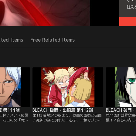
住み
Seri
ated Items
Free Related Items
篇 第111話
BLEACH 破面・出現篇 第112話
BLEACH 破面
の正体／メノスに襲
第112話 戦いの始まり、仮面の軍勢と破面
第113話 世界崩
、石田の父「竜弦
／死神の姿で現れた一心は、一撃でグラン
襲！／自らの内に
。一撃でメノスを
ドフィッシャーを葬り去る。強大な力を持
の力が強大になっ
シーの力を取り戻
つ一心に驚くコンたち。と、そこに浦原が
一護は、このまま
わらないことを誓
現れる。ホロウと接触した藍染が「破面
れてしまうことに