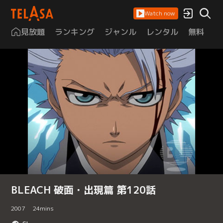
Watch now
見放題
ランキング
ジャンル
レンタル
無料
は
BLEACH 破面・出現篇 第120話
2007
24
mins