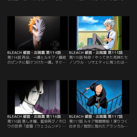
一撃でグランドフィッシャーを葬り
う一人の自分の力が強大になってい
去る。強大な力を持つ一心に驚くコ
ることを感じている一護は、このま
ンたち。と、そこに浦原が現れる。
までは今の自分が飲み込まれてしま
ホロウと接触した藍染が「破面（ア
うことに恐怖していた。その頃、ソ
ランカル）」を作り出そうとしてい
ウル・ソサエティの技術開発局で
ることを察知した一心と浦原は、平
は、空座町に強大な霊圧が迫ってい
子たち「仮面の軍勢（ヴァイザー
る事を感知していた。それは藍染に
ド）」の動向もにらみつつ対策を講
よって送り込まれてきたアランカル
じなければならないと考えていた。
だった。【提供：バンダイチャンネ
【提供：バンダイチャンネル】
ル】
BLEACH 破面・出現篇 第114話
BLEACH 破面・出現篇 第115話
第114話 再会、一護とルキア／織姫
第115話 特命！やってきた死神たち
のピンチに駆けつけた一護。すぐさ
／ソウル・ソサエティに残ったはず
ま卍解してアランカルの一人「ヤミ
のルキアが、恋次、一角、日番谷、
ー」と激突し、そのスピードでヤミ
弓親、乱菊とともに、突然、一護の
ーを圧倒する。追い詰められたヤミ
前に姿を現した。驚く一護をいきな
ーが斬魂刀に手をかけた瞬間、一護
り蹴り飛ばしたルキアは、そのまま
の内にいるもう一人の一護が覚醒し
一護を死神化させると強引にホロウ
ようとする。必死に抵抗する一護
が暴れている場所に連れて行ってし
は、そのすきをつかれてヤミーの攻
まう。「貴様ならその程度のホロウ
撃を受けてしまう。ダメージを受け
を倒す事など訳ないだろう」と一護
た一護のキズを癒そうと…。【提
をけしかけるルキア…。【提供：バ
供：バンダイチャンネル】
ンダイチャンネル】
BLEACH 破面・出現篇 第116話
BLEACH 破面・出現篇 第117話
第116話 悪しき瞳、藍染再び／ホロ
第117話 ルキア戦闘開始！凍りつく
ウの世界「虚圏（ウェコムンド）」
白き刃／現世に現れたアランカルた
に戻ったウルキオラとヤミーは、出
ちの霊圧、それは、藍染の意思とは
迎えた藍染と仲間のアランカルたち
関係なく一護たちを葬りに現れたグ