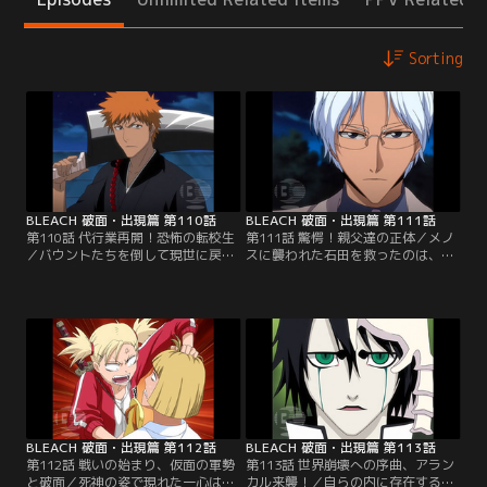
Sorting
BLEACH 破面・出現篇 第110話
BLEACH 破面・出現篇 第111話
第110話 代行業再開！恐怖の転校生
第111話 驚愕！親父達の正体／メノ
／バウントたちを倒して現世に戻っ
スに襲われた石田を救ったのは、石
てきて数週間、一護は死神代行とし
田の父「竜弦（りゅうけん）」だっ
てホロウ退治をしながら通常の学生
た。一撃でメノスを倒した竜弦は、
生活をおくっていた。そんな一護の
「クインシーの力を取り戻したけれ
クラスに、転校生「平子真子（ひら
ば今後死神に関わらないことを誓
こしんじ）」が現れる。平子は、一
え」と言う。その頃、一護の体に入
護に対して妙に馴れ馴れしい態度で
っていたコンは、突然現れたグラン
接してくる。その晩、いつものよう
ドフィッシャーに追いかけられてい
にホロウを退治していた一護の前
た。必死に逃げるコンだったが…。
に…。【提供：バンダイチャンネ
【提供：バンダイチャンネル】
ル】
BLEACH 破面・出現篇 第112話
BLEACH 破面・出現篇 第113話
第112話 戦いの始まり、仮面の軍勢
第113話 世界崩壊への序曲、アラン
と破面／死神の姿で現れた一心は、
カル来襲！／自らの内に存在するも