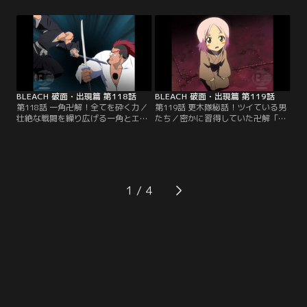
に現世での戦いについて報告する。
リムジョーたちであった。一護たち
一護を倒さずに戻ってきたウルキオ
の霊圧を補捉したグリムジョーは、
ラは、一護の潜在能力に注目し、い
少しでも霊圧のある人間を皆殺しに
ずれ利用価値がでるかもしれないと
する為に空座町各地に散っていく。
考えていた。しかし、アランカルの
織姫の家の近くにやってきたアラン
一人である「グリムジョー」がウル
カル「シャウロン」と「ナキーム」
キオラのやり方に…。【提供：バン
を迎え撃つ日番谷と乱菊…。【提
ダイチャンネル】
供：バンダイチャンネル】
BLEACH 破面・出現篇 第118話
BLEACH 破面・出現篇 第119話
第118話 一角卍解！全てを砕く力／
第119話 更木隊秘話！ツイている男
壮絶な戦闘を繰り広げる一角とエド
たち／密かに習得していた卍解「龍
ラド。偶然その場に居合わせてしま
紋鬼灯丸（りゅうもん ほおずきま
った啓吾は、戦う気配を見せない弓
る）」を出した一角は、斬魂刀を解
親に加勢しないのかと尋ねる。しか
放して真の力を見せたエドラドと正
し弓親は「強敵との戦いを楽しんで
面から激突する。巨大な霊圧の激突
いる一角に加勢してはいけない」と
の末、ともに吹き飛ばされる二人。
言う。一角のむちゃくちゃな攻撃を
地面に倒れた一角は、薄れ行く意識
1
かわしたエドラドは、その戦法を冷
の中で護廷十三隊に入る前の流魂街
静に分析し、「圧倒的な力の差を見
で暴れていた頃のことを思い出して
せつけなければ一角は…。【提供：
いた…。【提供：バンダイチャンネ
バンダイチャンネル】
ル】