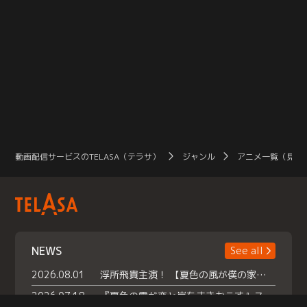
動画配信サービスのTELASA（テラサ）
ジャンル
アニメ一覧（見放
NEWS
See all
2026.08.01
浮所飛貴主演！ 【夏色の風が僕の家にやってきた】 本日よりテラサで独占配信スタート！
2026.07.18
『夏色の雲が恋と嵐をまきおこす』スペシャルメイキング 【Part1】2026年７月18日（土）23時30分～配信スタート！話題のシーンの裏側を大公開！豪華キャスト大集合！ 『武宮家 真夏の家族会議』開催！