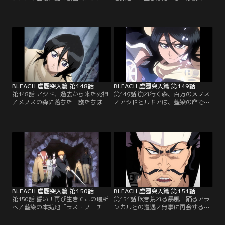
ル）たちに襲われていた少女を助け
人・ルヌガンガ」を倒して先に進む
た一護たち。しかしその少女もまた
一護たちの前に、再びルヌガンガが
破面（アランカル）だった。「ネ
姿を現す。なんとルヌガンガは二人
ル」という名のこの少女は、「ペッ
いたのだ。またしてもルキアの袖白
シェ」と「ドンドチャッカ」という
雪でルヌガンガを倒そうとするが、
破面（アランカル）の仲間と追いか
うっかり「バワバワ」の背中に刃を
けっこをして遊んでいただけだとい
つきたててしまう。暴れるバワバワ
う。あきれる一護たち。妙に明るい
に跳ね飛ばされるルキア。そして一
ネルたちだったが…。【提供：バン
護たちは、砂の下に…。【提供：バ
ダイチャンネル】
ンダイチャンネル】
BLEACH 虚圏突入篇 第148話
BLEACH 虚圏突入篇 第149話
第148話 アシド、過去から来た死神
第149話 崩れ行く森、百万のメノス
／メノスの森に落ちた一護たちは、
／アシドとルキアは、藍染の命でメ
はぐれたルキアとホロウに連れ去ら
ノスの森を取り仕切るアジューカス
れたネル達を探して次々襲い掛かっ
の一人「ペキュネス」と激闘を続け
てくる「ギリアン」との戦闘を続け
ていた。アシドとの長年の対立に終
ていた。その戦いの最中、バワバワ
止符を打つべく全力で攻撃してくる
がネルたちの居所を察知する。一護
ペキュネスの前に苦戦する二人。一
たちはひとまずバワバワの先導に従
方一護たちはネルたちの霊圧を追っ
うことにする。一方ルキアは「アシ
てメノスの森の奥の断崖に来てい
ド」と名乗る謎の死神と行動してい
た。そこで捕まっているネルたちを
た…。【提供：バンダイチャンネ
発見する一同…。【提供：バンダイ
ル】
チャンネル】
BLEACH 虚圏突入篇 第150話
BLEACH 虚圏突入篇 第151話
第150話 誓い！再び生きてこの場所
第151話 吹き荒れる暴風！踊るアラ
へ／藍染の本拠地「ラス・ノーチェ
ンカルとの遭遇／無事に再会するこ
ス（虚夜宮）」にたどり着いた一護
とを誓い、ラス・ノーチェス内で
たちは、壁を破壊して宮殿内に突入
別々の道を進む一護、石田、チャ