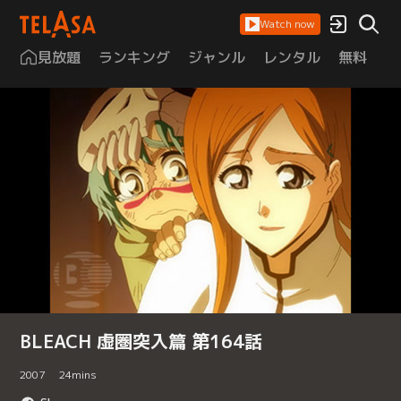
Watch now
見放題
ランキング
ジャンル
レンタル
無料
は
BLEACH 虚圏突入篇 第164話
2007
24
mins