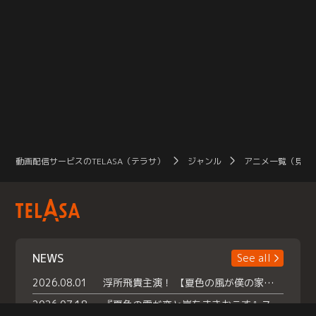
動画配信サービスのTELASA（テラサ）
ジャンル
アニメ一覧（見放
NEWS
See all
2026.08.01
浮所飛貴主演！ 【夏色の風が僕の家にやってきた】 本日よりテラサで独占配信スタート！
2026.07.18
『夏色の雲が恋と嵐をまきおこす』スペシャルメイキング 【Part1】2026年７月18日（土）23時30分～配信スタート！話題のシーンの裏側を大公開！豪華キャスト大集合！ 『武宮家 真夏の家族会議』開催！