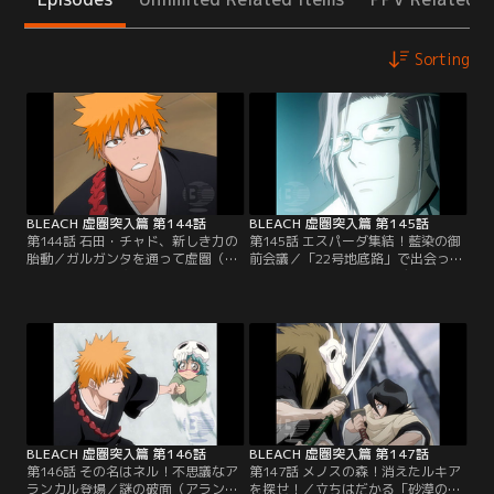
Sorting
BLEACH 虚圏突入篇 第144話
BLEACH 虚圏突入篇 第145話
第144話 石田・チャド、新しき力の
第145話 エスパーダ集結！藍染の御
胎動／ガルガンタを通って虚圏（ウ
前会議／「22号地底路」で出会った
ェコムンド）に突入した一護、石
「アイスリンガー」と「デモウラ」
田、チャドの3人。そこはどこにで
を退けた一護たちは、崩れる地下空
もある建物の普通の通路だった。ホ
間から脱出して虚圏（ウェコムン
ントに虚圏（ウェコムンド）に来た
ド）の地上に出る。そこは全てが夜
のか半信半疑の3人は、とにかく織
で白い砂だけが存在する世界だっ
姫の居場所を求めて通路を進んでい
た。地上に出てすぐに藍染の宮殿・
く。しかし、通路にはさまざまなト
ラス・ノーチェスを見つけた3人
ラップが仕掛けてあり、度々危機に
は、その巨大さに唖然とする…。
陥る…。【提供：バンダイチャンネ
【提供：バンダイチャンネル】
ル】
BLEACH 虚圏突入篇 第146話
BLEACH 虚圏突入篇 第147話
第146話 その名はネル！不思議なア
第147話 メノスの森！消えたルキア
ランカル登場／謎の破面（アランカ
を探せ！／立ちはだかる「砂漠の番