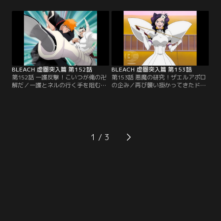
する。一護たちは、ネルたちの立場
ド、ルキア、恋次。どこまでもまっ
を考えてその場に三人を置いていく
すぐに続く廊下を進む一護は、後ろ
ことにしたのだが、ネルは一護を追
から迫る足音を感じて振り返る。
って宮殿に入ってきてしまうのだっ
と、それは泣きながら一護を追って
た。泣きわめきながら一護の後を追
きたネルだった。仕方なくネルと合
ってくるネル。最初は無視していた
流することにした一護は、その時何
一護がついに根負けし…。【提供：
者かの霊圧を感じる…。【提供：バ
バンダイチャンネル】
ンダイチャンネル】
BLEACH 虚圏突入篇 第152話
BLEACH 虚圏突入篇 第153話
第152話 一護反撃！こいつが俺の卍
第153話 悪魔の研究！ザエルアポロ
解だ／一護とネルの行く手を阻む
の企み／再び襲い掛かってきたドル
「3ケタ」のNoを持つ破面・ドルド
ドーニを退けた一護は、そのままラ
ーニは、別名「十刃落ち（プリバロ
ス・ノーチェスの奥へと突き進んで
ン・エスパーダ）」と呼ばれる元エ
いく。一方、敗れたドルドーニは、
スパーダの破面だった。その実力を
謎のアランカル部隊に囲まれてい
侮った一護は、早々に斬魄刀を解放
た。それは一護を追討するために現
したドルドーニの猛攻の前に窮地に
れた葬討部隊（エクセキアス）だっ
1
追い込まれる。一方、「ぼうやの本
た。ドルドーニはホロウ化して全力
当の実力が見たい」と豪語するドル
で自分と戦ってくれた一護の為に、
ドーニは、一護に…。【提供：バン
一人で葬討部隊に向かって…。【提
ダイチャンネル】
供：バンダイチャンネル】