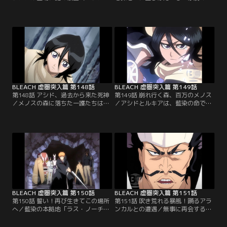
ル）たちに襲われていた少女を助け
人・ルヌガンガ」を倒して先に進む
た一護たち。しかしその少女もまた
一護たちの前に、再びルヌガンガが
破面（アランカル）だった。「ネ
姿を現す。なんとルヌガンガは二人
ル」という名のこの少女は、「ペッ
いたのだ。またしてもルキアの袖白
シェ」と「ドンドチャッカ」という
雪でルヌガンガを倒そうとするが、
破面（アランカル）の仲間と追いか
うっかり「バワバワ」の背中に刃を
けっこをして遊んでいただけだとい
つきたててしまう。暴れるバワバワ
う。あきれる一護たち。妙に明るい
に跳ね飛ばされるルキア。そして一
ネルたちだったが…。【提供：バン
護たちは、砂の下に…。【提供：バ
ダイチャンネル】
ンダイチャンネル】
BLEACH 虚圏突入篇 第148話
BLEACH 虚圏突入篇 第149話
第148話 アシド、過去から来た死神
第149話 崩れ行く森、百万のメノス
／メノスの森に落ちた一護たちは、
／アシドとルキアは、藍染の命でメ
はぐれたルキアとホロウに連れ去ら
ノスの森を取り仕切るアジューカス
れたネル達を探して次々襲い掛かっ
の一人「ペキュネス」と激闘を続け
てくる「ギリアン」との戦闘を続け
ていた。アシドとの長年の対立に終
ていた。その戦いの最中、バワバワ
止符を打つべく全力で攻撃してくる
がネルたちの居所を察知する。一護
ペキュネスの前に苦戦する二人。一
たちはひとまずバワバワの先導に従
方一護たちはネルたちの霊圧を追っ
うことにする。一方ルキアは「アシ
てメノスの森の奥の断崖に来てい
ド」と名乗る謎の死神と行動してい
た。そこで捕まっているネルたちを
た…。【提供：バンダイチャンネ
発見する一同…。【提供：バンダイ
ル】
チャンネル】
BLEACH 虚圏突入篇 第150話
BLEACH 虚圏突入篇 第151話
第150話 誓い！再び生きてこの場所
第151話 吹き荒れる暴風！踊るアラ
へ／藍染の本拠地「ラス・ノーチェ
ンカルとの遭遇／無事に再会するこ
ス（虚夜宮）」にたどり着いた一護
とを誓い、ラス・ノーチェス内で
たちは、壁を破壊して宮殿内に突入
別々の道を進む一護、石田、チャ