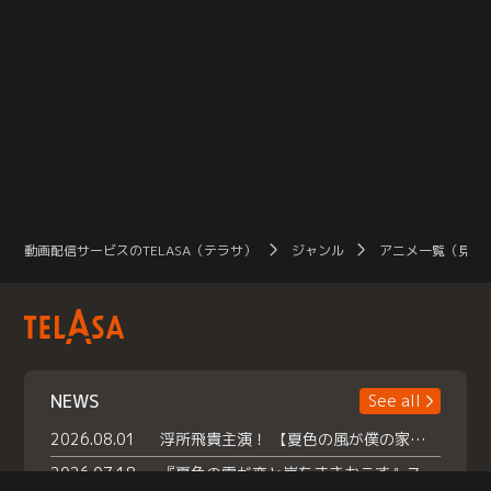
動画配信サービスのTELASA（テラサ）
ジャンル
アニメ一覧（見放
NEWS
See all
2026.08.01
浮所飛貴主演！ 【夏色の風が僕の家にやってきた】 本日よりテラサで独占配信スタート！
2026.07.18
『夏色の雲が恋と嵐をまきおこす』スペシャルメイキング 【Part1】2026年７月18日（土）23時30分～配信スタート！話題のシーンの裏側を大公開！豪華キャスト大集合！ 『武宮家 真夏の家族会議』開催！