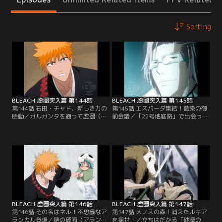
Sorting
BLEACH 虚圏突入篇 第144話
BLEACH 虚圏突入篇 第145話
第144話 石田・チャド、新しき力の
第145話 エスパーダ集結！藍染の御
胎動／ガルガンタを通って虚圏（ウ
前会議／「22号地底路」で出会った
ェコムンド）に突入した一護、石
「アイスリンガー」と「デモウラ」
田、チャドの3人。そこはどこにで
を退けた一護たちは、崩れる地下空
もある建物の普通の通路だった。ホ
間から脱出して虚圏（ウェコムン
ントに虚圏（ウェコムンド）に来た
ド）の地上に出る。そこは全てが夜
のか半信半疑の3人は、とにかく織
で白い砂だけが存在する世界だっ
姫の居場所を求めて通路を進んでい
た。地上に出てすぐに藍染の宮殿・
く。しかし、通路にはさまざまなト
ラス・ノーチェスを見つけた3人
ラップが仕掛けてあり、度々危機に
は、その巨大さに唖然とする…。
陥る…。【提供：バンダイチャンネ
【提供：バンダイチャンネル】
ル】
BLEACH 虚圏突入篇 第146話
BLEACH 虚圏突入篇 第147話
第146話 その名はネル！不思議なア
第147話 メノスの森！消えたルキア
ランカル登場／謎の破面（アランカ
を探せ！／立ちはだかる「砂漠の番