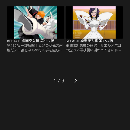
する。一護たちは、ネルたちの立場
ド、ルキア、恋次。どこまでもまっ
を考えてその場に三人を置いていく
すぐに続く廊下を進む一護は、後ろ
ことにしたのだが、ネルは一護を追
から迫る足音を感じて振り返る。
って宮殿に入ってきてしまうのだっ
と、それは泣きながら一護を追って
た。泣きわめきながら一護の後を追
きたネルだった。仕方なくネルと合
ってくるネル。最初は無視していた
流することにした一護は、その時何
一護がついに根負けし…。【提供：
者かの霊圧を感じる…。【提供：バ
バンダイチャンネル】
ンダイチャンネル】
BLEACH 虚圏突入篇 第152話
BLEACH 虚圏突入篇 第153話
第152話 一護反撃！こいつが俺の卍
第153話 悪魔の研究！ザエルアポロ
解だ／一護とネルの行く手を阻む
の企み／再び襲い掛かってきたドル
「3ケタ」のNoを持つ破面・ドルド
ドーニを退けた一護は、そのままラ
ーニは、別名「十刃落ち（プリバロ
ス・ノーチェスの奥へと突き進んで
ン・エスパーダ）」と呼ばれる元エ
いく。一方、敗れたドルドーニは、
スパーダの破面だった。その実力を
謎のアランカル部隊に囲まれてい
侮った一護は、早々に斬魄刀を解放
た。それは一護を追討するために現
したドルドーニの猛攻の前に窮地に
れた葬討部隊（エクセキアス）だっ
1
追い込まれる。一方、「ぼうやの本
た。ドルドーニはホロウ化して全力
当の実力が見たい」と豪語するドル
で自分と戦ってくれた一護の為に、
ドーニは、一護に…。【提供：バン
一人で葬討部隊に向かって…。【提
ダイチャンネル】
供：バンダイチャンネル】