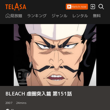
Watch now
見放題
ランキング
ジャンル
レンタル
無料
は
BLEACH 虚圏突入篇 第151話
2007
24
mins