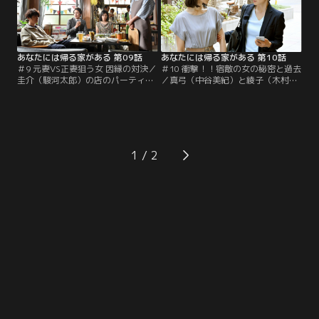
あなたには帰る家がある 第09話
あなたには帰る家がある 第10話
＃9 元妻VS正妻狙う女 因縁の対決／
＃10 衝撃！！宿敵の女の秘密と過去
圭介（駿河太郎）の店のパーティー
／真弓（中谷美紀）と綾子（木村多
に参加した真弓（中谷美紀）と秀明
江）は、綾子の実家に向かった麗奈
（玉木宏）。だが綾子（木村多江）
（桜田ひより）と慎吾（萩原利久）
と太郎（ユースケ・サンタマリア）
を一緒に追うことに。そこで、茄子
が現れ、緊迫の四者会談が始まる！
田家の秘密が明らかに！
1