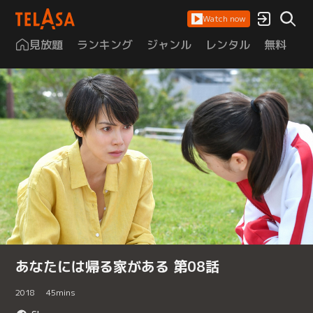
Watch now
見放題
ランキング
ジャンル
レンタル
無料
は
あなたには帰る家がある 第08話
2018
45
mins