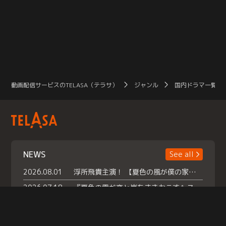
動画配信サービスのTELASA（テラサ）
ジャンル
国内ドラマ一覧（
NEWS
See all
2026.08.01
浮所飛貴主演！ 【夏色の風が僕の家にやってきた】 本日よりテラサで独占配信スタート！
2026.07.18
『夏色の雲が恋と嵐をまきおこす』スペシャルメイキング 【Part1】2026年７月18日（土）23時30分～配信スタート！話題のシーンの裏側を大公開！豪華キャスト大集合！ 『武宮家 真夏の家族会議』開催！
2026.07.15
救命医・遥（今田）の《心揺さぶる過去》や、 麻酔科医・権野（船越英一郎）の《謎多きプライベート》など… 《知られざるエピソード》を独占配信！