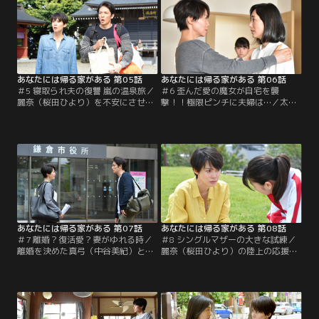
と、そこには秀明の姿が！
あなたには帰る家がある 第05話
あなたには帰る家がある 第06話
＃5 寝取られ夫の復讐 嵐の温泉旅／
＃6 歪んだ愛の魔女が自宅を襲
麗奈（桜田ひより）を不安にさせな
撃！！極限ピンチに夫婦は…／太郎
いようにと、秀明（玉木宏）は家族
（ユースケ・サンタマリア）が何か
旅行を提案。旅先で真弓（中谷美
するのではと警戒する真弓（中谷美
紀）と秀明が歩み寄り始めた矢先、
紀）。一方、綾子（木村多江）に秀
偶然を装った茄子田一家が現れる。
明（玉木宏）が本心を話すと、翌
朝、佐藤家に綾子が現れ…。
あなたには帰る家がある 第07話
あなたには帰る家がある 第08話
＃7 離婚？復活愛？妻がゆれる時／
＃8 シングルマザーの大きな試練／
離婚を決めた真弓（中谷美紀）と秀
麗奈（桜田ひより）の陸上の応援に
明（玉木宏）。真弓たちに家を渡し
向かった真弓（中谷美紀）と秀明
た秀明はアパートで1人暮らしを始
（玉木宏）だったが、目前で麗奈が
めるが、そこに茄子田家を飛び出し
逃げ出してしまう。真弓はようやく
てきた綾子（木村多江）が現れ…。
見つけた麗奈から本心を聞き…。