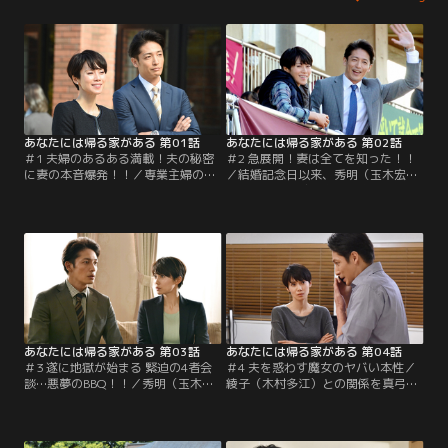
あなたには帰る家がある 第01話
あなたには帰る家がある 第02話
＃1 夫婦のあるある満載！夫の秘密
＃2 急展開！妻は全てを知った！！
に妻の本音爆発！！／専業主婦の真
／結婚記念日以来、秀明（玉木宏）
弓（中谷美紀）は職場復帰を勧めら
の様子に違和感を覚えた真弓（中谷
れた話を夫・秀明（玉木宏）にする
美紀）は、浮気を疑い始める。一
が否定的な態度を取られて…。一
方、秀明は綾子（木村多江）に深入
方、秀明は仕事で出会った綾子（木
りすまいと自分に言い聞かせる
村多江）に心奪われ…。
が…。
あなたには帰る家がある 第03話
あなたには帰る家がある 第04話
＃3 遂に地獄が始まる 緊迫の4者会
＃4 夫を惑わす魔女のヤバい本性／
談…悪夢のBBQ！！／秀明（玉木
綾子（木村多江）との関係を真弓
宏）の浮気を確信した真弓（中谷美
（中谷美紀）に白状した秀明（玉木
紀）は職場に乗り込む。その後、太
宏）。後日、秀明は綾子との関係を
郎（ユースケ・サンタマリア）に呼
終わらせるために綾子と会うことに
び出された真弓が茄子田家に行く
するが、綾子は諦めるどころか…。