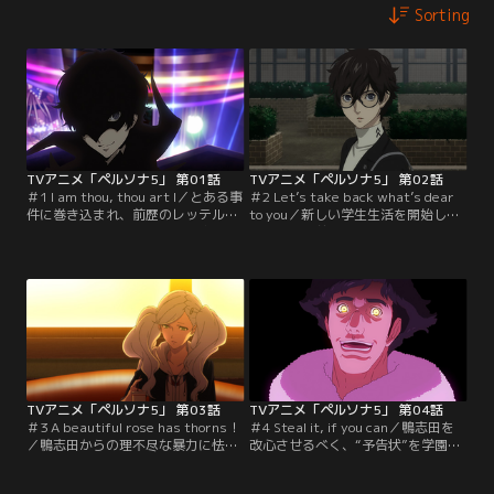
Sorting
TVアニメ「ペルソナ5」 第01話
TVアニメ「ペルソナ5」 第02話
＃1 I am thou, thou art I／とある事
＃2 Let’s take back what’s dear
件に巻き込まれ、前歴のレッテルを
to you／新しい学生生活を開始した
貼られてしまった高校生の雨宮蓮
蓮。しかし前歴を持つ転入生への風
は、一年間の保護観察処分を受け、
当たりは厳しいものだった。鴨志田
身元引受人佐倉惣治郎の元での生活
と確執があり蓮と同様学内で孤立す
を開始する。そんな中、転入先の秀
る存在の同級生・坂本竜司と出会っ
尽学園へ向かう途中、異世界へと迷
た蓮は、謎のアプリ「イセカイナ
いこんでしまい……。【提供：バン
ビ」を起動させ、再び異世界への侵
ダイチャンネル】
入を試みる。【提供：バンダイチャ
ンネル】
TVアニメ「ペルソナ5」 第03話
TVアニメ「ペルソナ5」 第04話
＃3 A beautiful rose has thorns！
＃4 Steal it, if you can／鴨志田を
／鴨志田からの理不尽な暴力に怯
改心させるべく、“予告状”を学園内
え、虐げられるバレー部員たち。一
に貼りだした蓮たち。新たに仲間と
方、蓮のクラスメイトの高巻杏も、
なった杏・モルガナと共に、実体化