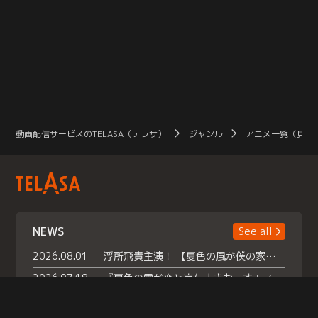
動画配信サービスのTELASA（テラサ）
ジャンル
アニメ一覧（見放
NEWS
See all
2026.08.01
浮所飛貴主演！ 【夏色の風が僕の家にやってきた】 本日よりテラサで独占配信スタート！
2026.07.18
『夏色の雲が恋と嵐をまきおこす』スペシャルメイキング 【Part1】2026年７月18日（土）23時30分～配信スタート！話題のシーンの裏側を大公開！豪華キャスト大集合！ 『武宮家 真夏の家族会議』開催！
2026.07.15
救命医・遥（今田）の《心揺さぶる過去》や、 麻酔科医・権野（船越英一郎）の《謎多きプライベート》など… 《知られざるエピソード》を独占配信！