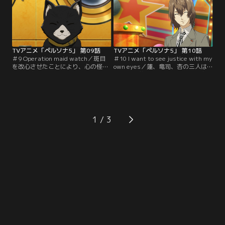
た杏は、斑目邸の保管庫にて、とあ
ったが、そこで待っていたのは…。
るものを発見するが……。【提供：
【提供：バンダイチャンネル】
バンダイチャンネル】
TVアニメ「ペルソナ5」 第09話
TVアニメ「ペルソナ5」 第10話
＃9 Operation maid watch／斑目
＃10 I want to see justice with my
を改心させたことにより、心の怪盗
own eyes／蓮、竜司、杏の三人は
団の存在が少しずつ世間へ知られて
社会科見学のために訪れたテレビ局
いくことを実感する蓮たち。そんな
で、ゲストとして招かれていた高校
中、モルガナからマジメな学生生活
生名探偵・明智吾郎と遭遇する。番
を送るように言い渡され、それぞれ
組内で怪盗団について言及する明智
束の間の学生らしい日常を過ごす。
に不安を覚える一方、秀尽学園内で
【提供：バンダイチャンネル】
も蓮たちの動向について探りを入れ
1
る人物が現れ……。【提供：バンダ
イチャンネル】