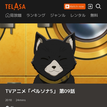
Watch now
見放題
ランキング
ジャンル
レンタル
無料
は
TVアニメ「ペルソナ5」 第09話
2018
24
mins