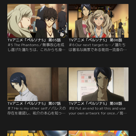
バレー部員でレギュラー候補である
した「オタカラ」を盗み出すため再
親友の存在をたてに、歪んだ欲望を
びパレスへと侵入するが、そこで待
覗かせる鴨志田からの執拗なアプロ
ち構えていたのはシャドウ鴨志田本
ーチに思い悩んでいた。【提供：バ
人であった。【提供：バンダイチャ
ンダイチャンネル】
ンネル】
TVアニメ「ペルソナ5」 第05話
TVアニメ「ペルソナ5」 第06話
＃5 The Phantoms／無事改心を成
＃6 Our next target is…／蓮たち
し遂げた蓮たちは、これからも身勝
は著名な画家である斑目一流斎の若
手な大人たちを改心させるべく活動
き門下生、喜多川祐介と出会う。杏
していく事を新たに決意し、「心の
に「自身の絵のモデルになってほし
怪盗団」を結成する。そんな中、ネ
い」と懇願し一同を困惑させる祐
ット上には「怪盗お願いチャンネ
介。週末、祐介の誘いで訪れた斑目
ル」という掲示板サイトが作成さ
の個展で清廉さを見せる斑目に、蓮
れ……。【提供：バンダイチャンネ
はどこか違和感を覚える。【提供：
ル】
バンダイチャンネル】
TVアニメ「ペルソナ5」 第07話
TVアニメ「ペルソナ5」 第08話
＃7 He is my other self／パレスの
＃8 Put an end to all this and use
存在を確認し、祐介の本心を知った
your own artwork for once.／斑目
蓮たちは、次のターゲットを斑目に
の真意を知り覚醒した祐介は、自ら
決定する。蓮と竜司がパレスに潜入
怪盗団へ加わることを申し出る。予
している間、祐介の絵のモデルとし
告状を出し、斑目のオタカラを盗み
ておとり役を引き受けることになっ
出すためパレスへ侵入する蓮たちだ