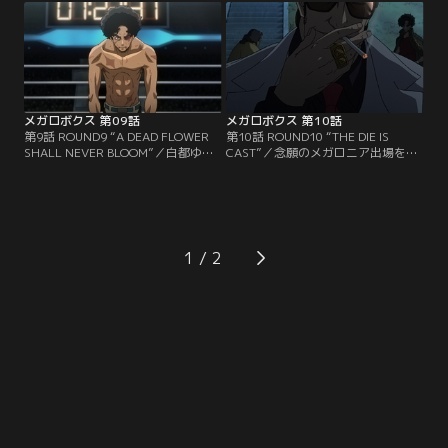
者と目される樹生 VS シュガー・R・
き詰まった南部に藤巻はある男を引
ヒルの試合が開かれる。何とか残り
き合わせる。それは白都のギア開発
の一枠に食い込むべく会場へ視察に
の内情を知る元エンジニア。その男
訪れていた南部とサチオの前で、試
から掴んだ思わぬ情報をもとに、南
合後、樹生が驚きの宣言をする。
部は最後の賭けに出る！
メガロボクス 第09話
メガロボクス 第10話
第9話 ROUND9 “A DEAD FLOWER
第10話 ROUND10 “THE DIE IS
SHALL NEVER BLOOM”／白都ゆき
CAST”／念願のメガロニア出場を決
子の宣言により、メガロニア出場を
め、祝勝に湧くジョーとサチオだっ
かけたジョーと樹生の再試合が始ま
たが、ひとり浮かない表情の南部。
った。人工知能を搭載した樹生の最
藤巻の無慈悲な追い込みにより遂に
新ギア「エース」。その弱点は、予
南部が白状する。--初めて明かされ
測不能の生身のジョー。そう看破し
る、南部と藤巻だけが知る真実にジ
た南部たちは勝利を確信していた
ョーとサチオは……。チーム番外地
1
が、更なる進化を遂げた「エース」
が最大の危機を迎える中、ついにメ
によって、追い詰められるジョーだ
ガロニアが開幕する！
った。