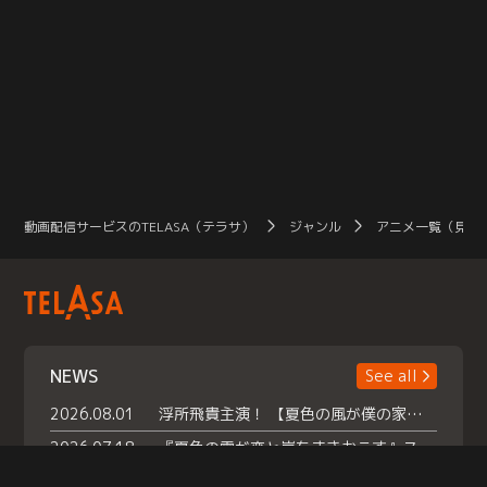
動画配信サービスのTELASA（テラサ）
ジャンル
アニメ一覧（見放
NEWS
See all
2026.08.01
浮所飛貴主演！ 【夏色の風が僕の家にやってきた】 本日よりテラサで独占配信スタート！
2026.07.18
『夏色の雲が恋と嵐をまきおこす』スペシャルメイキング 【Part1】2026年７月18日（土）23時30分～配信スタート！話題のシーンの裏側を大公開！豪華キャスト大集合！ 『武宮家 真夏の家族会議』開催！
2026.07.15
救命医・遥（今田）の《心揺さぶる過去》や、 麻酔科医・権野（船越英一郎）の《謎多きプライベート》など… 《知られざるエピソード》を独占配信！