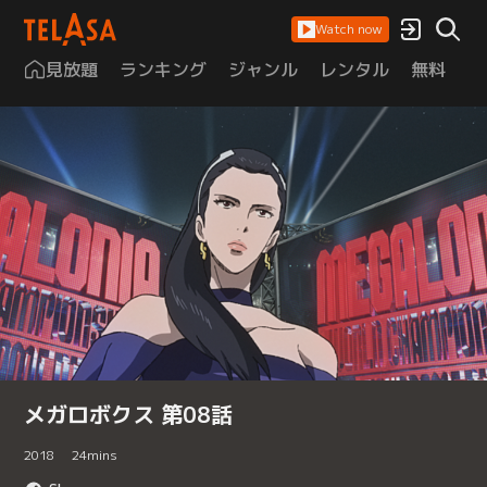
Watch now
見放題
ランキング
ジャンル
レンタル
無料
は
メガロボクス 第08話
2018
24
mins