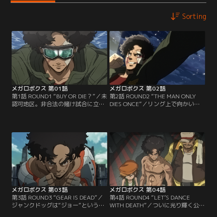
Sorting
メガロボクス 第01話
メガロボクス 第02話
第1話 ROUND1 “BUY OR DIE？”／未
第2話 ROUND2 “THE MAN ONLY
認可地区。非合法の賭け試合に立つ
DIES ONCE”／リング上で向かいあ
メガロボクサー・ジャンクドッグ
う王者・勇利とジャンクドッグ。絶
は、実力はありながら八百長で稼ぐ
対的な力の差に不安を抱く南部贋作
しか生きる術のない自分の“現在”に
をよそに、ジャンクドッグは真の強
苛立っていた。だがある日、その日
者と闘う喜びに興奮を抑えきれない
常を壊す“運命”と出会う--肉体とギ
でいた。勇利から左手しか使わない
ア・テクノロジーを融合させた究極
というハンデを与えられながら歯が
の格闘技・メガロボクスを舞台に、
立たないジャンクドッグ。だがその
男たちの熱い闘いが始まる！
拳は次第に鋭さと威力を増してい
き…。
メガロボクス 第03話
メガロボクス 第04話
第3話 ROUND3 “GEAR IS DEAD”／
第4話 ROUND4 “LET’S DANCE
ジャンクドッグは“ジョー”という名
WITH DEATH”／ついに光り輝く公式
を手に入れ、メガロニアを目指し動
戦のリングに立つジョーだったが、