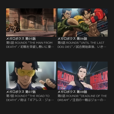
き出すが、出場枠はたったの四つ。
その姿に観衆は驚愕する。これこそ
しかもランキング最下位のジョーを
が南部の考えた秘策--。対戦相手の
たった3か月でトップ圏内に食い込
シャーク鮫島はその姿を挑発とみて
ませるという難題に南部は頭を悩ま
怒りに荒れ狂う。ジョーの絶対に負
せる。強いギアを求めショップを訪
けられない初戦が始まった。しか
れたふたりは、ストリートチルドレ
し、南部の予想に反してジョーは苦
ンのサチオたちと出会う。
戦を強いられる。
メガロボクス 第05話
メガロボクス 第06話
第5話 ROUND5 “THE MAN FROM
第6話 ROUND6 “UNTIL THE LAST
DEATH”／初戦を突破し勢いに乗る
DOG DIES”／試合開始直後、いきな
チーム番外地に舞い込んだ吉報。な
りダウンを取られるジョー。南部か
んと次の対戦相手としてランキング
らメガロボクスのイロハを仕込まれ
17位の強者が名乗りを上げたのだっ
たアラガキには、ジョーの攻撃はほ
た。自分のランキングを一気に上げ
とんど通用しない。「壊してみたく
る好機と気合の入るジョーとサチオ
なった」、その言葉通りにアラガキ
だったが、対戦相手のアラガキと南
の激しいパンチが容赦なくジョーに
部の間には不穏な空気が流れる。ふ
襲い掛かる。圧倒的不利なジョーの
たりの過去に一体何が--？
姿に、南部は覚悟を決める。
メガロボクス 第07話
メガロボクス 第08話
第7話 ROUND7 “THE ROAD TO
第8話 ROUND8 “DEADLINE OF THE
DEATH”／街は「ギアレス・ジョ
DREAM”／注目の一戦はジョーの不
ー」の話題で持ちきりになってい
戦敗で終わる。樹生がジョーの過去
た。だが、メガロニア出場枠は残り
をネタに脅し、出場を阻んだのだっ
一つ。そんな中、事実上の最終候補
た。メガロニア出場の道が断たれ行