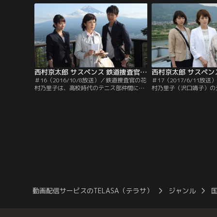
官・花村乃里子（沢口靖子）は東京駅構内
体のポケットから都内の
をパトロール中、悲鳴を聞きつける。声の
が書かれたメモを見つけ
ほうへ急行すると、女性が背中から血を流
して絶命していた…。
西村京太郎 サスペンス 鉄道捜査官 ＃16（2016/10/8放送）
＃16（2016/10/8放送）／鉄道捜査官の花
＃17（2017/6/11放
村乃里子は、高校時代のテニス部仲間に誘
村乃里子（沢口靖子）の
われ、河口湖へ日帰り旅行に出かける。東
も思える不気味な手紙が
京駅構内で6人の同級生が待ち合わせる
た…！便箋にはたった1
が、一番仲が良く、再会を楽しみにしてい
の列車が走る」とだけ記
た平山亜矢子が連絡もなくドタキャンをし
人は不明。その予告どお
た。亜矢子の性格を考え、不審に思う乃里
に事件が起きてしまう-
子。しかし、他の友人たちは気にもかけず
内のトイレで男性の刺殺
に出発することになる。
だ。
動画配信サービスのTELASA（テラサ）
ジャンル