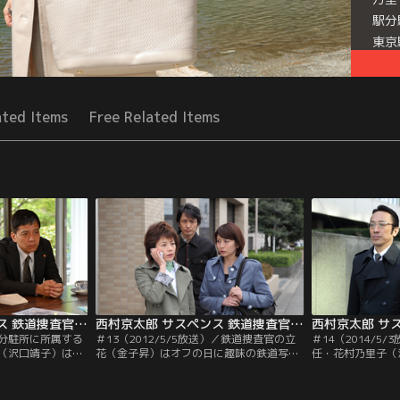
駅分
東京
急行
Seri
ated Items
Free Related Items
西村京太郎 サスペンス 鉄道捜査官 ＃19（2021/08/02放送分）
西村京太郎 サスペンス 鉄道捜査官 ＃13（2012/5/5放送）
分駐所に所属する
＃13（2012/5/5放送）／鉄道捜査官の立
＃14（2014/5
（沢口靖子）は、
花（金子昇）はオフの日に趣味の鉄道写真
任・花村乃里子（
刺殺体を発見す
を撮りに栃木県を訪れた。真岡鐡道のSL写
の途中で幼なじみ
中年男が逃走する
真を撮っている時、線路脇に倒れている由
み）と再会する。
た。乃里子は、遺
紀（宮地真緒）を見つける。意識を失って
川課長（筧利夫）