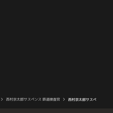
列車内の殺人に巻き込ま
の女性は犯人に刺殺される。乃里子たちが
てしまう。しかも、野川
犯人を追いつめると、ニット帽にマスクに
会していた写真が週刊誌
サングラスの犯人は盗んだ絵画に火をつけ
。
て投げつけてきた。
西村京太郎サスペンス 鉄道捜査官
西村京太郎サスペンス 鉄道捜