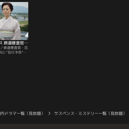
高級住宅街の住所
いる由紀の携帯電話を調べると、由紀は昨
た。その野川が、
る。
夜、東京の恋人・雨宮を訪れていたことが
れ、容疑者となっ
わかり、上司の花村乃里子（沢口靖子）に
が殺された女と密
頼んで連絡してもらう。
にスクープされる
西村京太郎 サスペンス 鉄道捜査官 ＃17（2017/6/11放送）
送）／鉄道捜査官・花
元に“犯行予告”と
紛れ込んでい
行、「祝日に殺人
されており、差出
り、3日後の祝日
-。長野・上田駅構
体が発見されたの
国内ドラマ一覧（見放題）
サスペンス・ミステリー一覧（見放題）