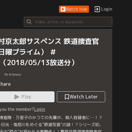
Watch now
Login
村京太郎サスペンス 鉄道捜査官
日曜プライム） ＃
8（2018/05/13放送分）
1
h
41
mins
Share
Play
Watch Later
 you the member?
Login
捜査隊・乃里子のかつての先輩が、殺人容疑者に…！？
-日光・鬼怒川をめぐる“鉄道写真”の謎！？シリーズ初、
子の“原点”が描かれる衝撃作！！警視庁鉄道捜査隊東京