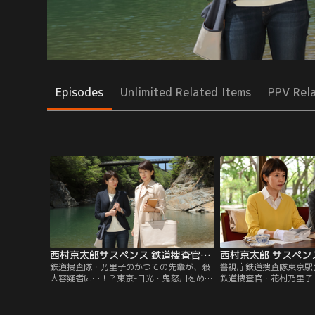
Episodes
Unlimited Related Items
PPV Rel
西村京太郎サスペンス 鉄道捜査官（日曜プライム） ＃18（2018/05/13放送分）
鉄道捜査隊・乃里子のかつての先輩が、殺
警視庁鉄道捜査隊東京駅
人容疑者に…！？東京-日光・鬼怒川をめぐ
鉄道捜査官・花村乃里子
る“鉄道写真”の謎！？シリーズ初、乃里子
東京駅構内で若い男性の
の“原点”が描かれる衝撃作！！警視庁鉄道
る。その直前、現場から
捜査隊東京駅分駐所に所属する鉄道捜査
のを通行人が目撃してい