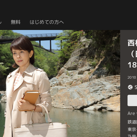
ル
無料
はじめての方へ
西
（
1
2018
Are
鉄道
東京
乃里