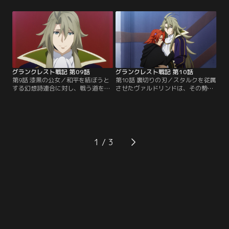
るフォービス、クローヴィス二国の
前、エーラムの地で恋に落ちた二
平定を試みる。テオが向かう先は、
人。お互いの立場を知っても想いは
フォービスの独立君主ラドヴァン・
変わらず、幻想詩連合と大工房同盟
トーリアスが統治する港湾都市。ラ
は、真実の愛によって一つとなるは
ドヴァンの居城を攻略するために
ずだったのだ。だが、その願いは引
は、まず港湾都市を攻略する必要が
き裂かれてしまった。父に代わって
あるが…。【提供：バンダイチャン
盟主となった二人は…。【提供：バ
ネル】
ンダイチャンネル】
グランクレスト戦記 第09話
グランクレスト戦記 第10話
第9話 漆黒の公女／和平を結ぼうと
第10話 裏切りの刃／スタルクを従属
する幻想詩連合に対し、戦う道を選
させたヴァルドリンドは、その勢い
んだ大工房同盟。同盟を離れようと
のままにアルトゥークへ侵攻を開始
するスタルクに、マリーネは容赦な
した。ヴィラールは近隣国のキルヒ
く兵を仕向ける。シルーカは隣国の
ス、レガリア、ハマーンと連携を取
スタルクを支援するべきだとヴィラ
って対抗しようとするが、海より新
ールに進言するが、アレクシスへの
たな敵が迫り来る。その相手は、か
忠誠を誓ったヴィラールの意志は固
つてヴィラールを慕っていたダルタ
1
く、それどころか城を離れるように
ニア太子ミルザー・クーチェス。ヴ
命じられてしまう。【提供：バンダ
ィラールを見限ってマリーネの剣と
イチャンネル】
なったミルザーは…。【提供：バン
ダイチャンネル】