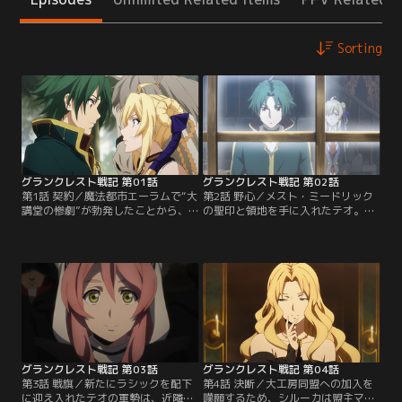
Sorting
グランクレスト戦記 第01話
グランクレスト戦記 第02話
第1話 契約／魔法都市エーラムで“大
第2話 野心／メスト・ミードリック
講堂の惨劇”が勃発したことから、
の聖印と領地を手に入れたテオ。し
アトラタン大陸を二分する大工房同
かし安息の時間も束の間、領地を奪
盟と幻想詩連合、ふたつの大公家の
い取ろうと近隣の君主たちが動き始
婚儀は潰えた。平和への道は打ち砕
める。最初に動いたのはセーヴィス
かれ、大陸はふたたび戦火の時代を
の君主、ラシック・ダビッド。シル
迎える。魔法師のシルーカ・メレテ
ーカの先輩でもある契約魔法師のモ
スは、大陸の東にあるアルトゥーク
レーノ・ドルトゥスを従え、小領な
へ向かう道中、アルトゥークと対立
がら兵力を整え戦いに備えてきた野
するクローヴィス兵の襲撃を受け
心家だ。ラシックに対抗するべく、
る…。【提供：バンダイチャンネ
シルーカは…。【提供：バンダイチ
ル】
ャンネル】
グランクレスト戦記 第03話
グランクレスト戦記 第04話
第3話 戦旗／新たにラシックを配下
第4話 決断／大工房同盟への加入を
に迎え入れたテオの軍勢は、近隣の
嘆願するため、シルーカは盟主マリ