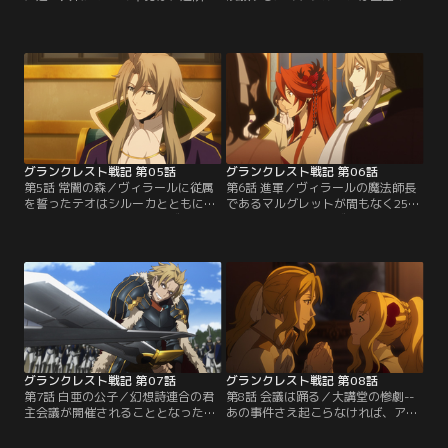
独立君主たちを次々と打ち破ってい
ーネ・クライシェの統治するヴァル
た。彼はシルーカの提案で、故郷の
ドリンドへ向かった。マリーネの契
あるシスティナの英雄の家名、コル
約魔法師は、シルーカの養父アウベ
ネーロを名乗ることにする。しか
スト。一筋縄ではいかないと予感し
し、その名が世間にとどろくことは
ていた通り、交渉は容易なものでは
なく、テオは魔法師シルーカの傀儡
なかった。次なる一手を打とうと、
に過ぎないという噂が流れていた。
今度は幻想詩連合のアルトゥーク伯
そんな矢先、領地の城下で混沌災害
ヴィラールのもとへ赴くシルーカだ
が発生する…。【提供：バンダイチ
ったが…。【提供：バンダイチャン
ャンネル】
ネル】
グランクレスト戦記 第05話
グランクレスト戦記 第06話
第5話 常闇の森／ヴィラールに従属
第6話 進軍／ヴィラールの魔法師長
を誓ったテオはシルーカとともに、
であるマルグレットが間もなく25歳
アルトゥークへと向かう。ヴィラー
の誕生日を迎える。ヴィラールに仕
ルはさっそく二人に、吸血鬼の領地
える魔法師は女性だけで、25歳を迎
である常闇の森を統治するよう命じ
えると契約は解除される決まりとな
た。はるか昔、人々はデーモンロー
っている。盛大に開かれた誕生祝い
ドに対抗するべく、吸血鬼や人狼の
の宴。集まった者たちは口々に感謝
力を得た。その後は各々に領地を持
の意や別れを惜しむ気持ちをマルグ
って平和に暮らしていたはずだが、
レットに伝える。そんな中で、ヴィ
ふたつの種族はいま争いの最中にあ
ラールはマルグレットの手を取り、
るという…。【提供：バンダイチャ
ダンスに誘う…。【提供：バンダイ
ンネル】
チャンネル】
グランクレスト戦記 第07話
グランクレスト戦記 第08話
第7話 白亜の公子／幻想詩連合の君
第8話 会議は踊る／大講堂の惨劇--
主会議が開催されることとなった。
あの事件さえ起こらなければ、アレ
開催地のハルーシアへと向かう途
クシス・ドゥーセとマリーネ・クラ
中、アルトゥーク軍は通過地点であ
イシェは結ばれるはずだった。六年