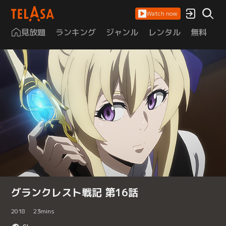
Watch now
見放題
ランキング
ジャンル
レンタル
無料
は
グランクレスト戦記 第16話
2018
23
mins