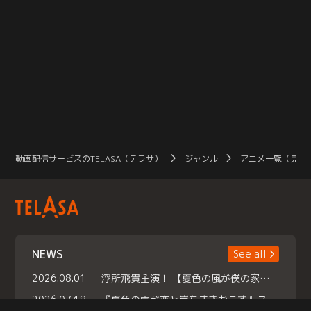
動画配信サービスのTELASA（テラサ）
ジャンル
アニメ一覧（見放
NEWS
See all
2026.08.01
浮所飛貴主演！ 【夏色の風が僕の家にやってきた】 本日よりテラサで独占配信スタート！
2026.07.18
『夏色の雲が恋と嵐をまきおこす』スペシャルメイキング 【Part1】2026年７月18日（土）23時30分～配信スタート！話題のシーンの裏側を大公開！豪華キャスト大集合！ 『武宮家 真夏の家族会議』開催！