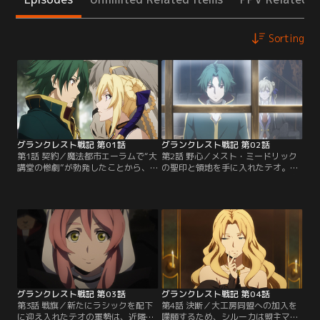
Sorting
グランクレスト戦記 第01話
グランクレスト戦記 第02話
第1話 契約／魔法都市エーラムで“大
第2話 野心／メスト・ミードリック
講堂の惨劇”が勃発したことから、
の聖印と領地を手に入れたテオ。し
アトラタン大陸を二分する大工房同
かし安息の時間も束の間、領地を奪
盟と幻想詩連合、ふたつの大公家の
い取ろうと近隣の君主たちが動き始
婚儀は潰えた。平和への道は打ち砕
める。最初に動いたのはセーヴィス
かれ、大陸はふたたび戦火の時代を
の君主、ラシック・ダビッド。シル
迎える。魔法師のシルーカ・メレテ
ーカの先輩でもある契約魔法師のモ
スは、大陸の東にあるアルトゥーク
レーノ・ドルトゥスを従え、小領な
へ向かう道中、アルトゥークと対立
がら兵力を整え戦いに備えてきた野
するクローヴィス兵の襲撃を受け
心家だ。ラシックに対抗するべく、
る…。【提供：バンダイチャンネ
シルーカは…。【提供：バンダイチ
ル】
ャンネル】
グランクレスト戦記 第03話
グランクレスト戦記 第04話
第3話 戦旗／新たにラシックを配下
第4話 決断／大工房同盟への加入を
に迎え入れたテオの軍勢は、近隣の
嘆願するため、シルーカは盟主マリ