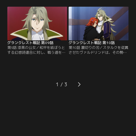
るフォービス、クローヴィス二国の
前、エーラムの地で恋に落ちた二
平定を試みる。テオが向かう先は、
人。お互いの立場を知っても想いは
フォービスの独立君主ラドヴァン・
変わらず、幻想詩連合と大工房同盟
トーリアスが統治する港湾都市。ラ
は、真実の愛によって一つとなるは
ドヴァンの居城を攻略するために
ずだったのだ。だが、その願いは引
は、まず港湾都市を攻略する必要が
き裂かれてしまった。父に代わって
あるが…。【提供：バンダイチャン
盟主となった二人は…。【提供：バ
ネル】
ンダイチャンネル】
グランクレスト戦記 第09話
グランクレスト戦記 第10話
第9話 漆黒の公女／和平を結ぼうと
第10話 裏切りの刃／スタルクを従属
する幻想詩連合に対し、戦う道を選
させたヴァルドリンドは、その勢い
んだ大工房同盟。同盟を離れようと
のままにアルトゥークへ侵攻を開始
するスタルクに、マリーネは容赦な
した。ヴィラールは近隣国のキルヒ
く兵を仕向ける。シルーカは隣国の
ス、レガリア、ハマーンと連携を取
スタルクを支援するべきだとヴィラ
って対抗しようとするが、海より新
ールに進言するが、アレクシスへの
たな敵が迫り来る。その相手は、か
忠誠を誓ったヴィラールの意志は固
つてヴィラールを慕っていたダルタ
1
く、それどころか城を離れるように
ニア太子ミルザー・クーチェス。ヴ
命じられてしまう。【提供：バンダ
ィラールを見限ってマリーネの剣と
イチャンネル】
なったミルザーは…。【提供：バン
ダイチャンネル】