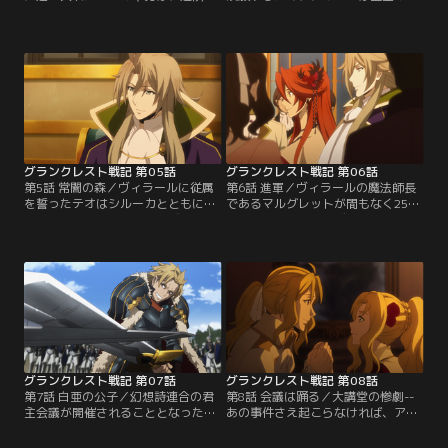
独立君主たちを次々と打ち破ってい
ーネ・クライシェの統治するヴァル
た。彼はシルーカの提案で、故郷の
ドリンドへ向かった。マリーネの契
あるシスティナの英雄の家名、コル
約魔法師は、シルーカの養父アウベ
ネーロを名乗ることにする。しか
スト。一筋縄ではいかないと予感し
し、その名が世間にとどろくことは
ていた通り、交渉は容易なものでは
なく、テオは魔法師シルーカの傀儡
なかった。次なる一手を打とうと、
に過ぎないという噂が流れていた。
今度は幻想詩連合のアルトゥーク伯
そんな矢先、領地の城下で混沌災害
ヴィラールのもとへ赴くシルーカだ
が発生する…。【提供：バンダイチ
ったが…。【提供：バンダイチャン
ャンネル】
ネル】
グランクレスト戦記 第05話
グランクレスト戦記 第06話
第5話 常闇の森／ヴィラールに従属
第6話 進軍／ヴィラールの魔法師長
を誓ったテオはシルーカとともに、
であるマルグレットが間もなく25歳
アルトゥークへと向かう。ヴィラー
の誕生日を迎える。ヴィラールに仕
ルはさっそく二人に、吸血鬼の領地
える魔法師は女性だけで、25歳を迎
である常闇の森を統治するよう命じ
えると契約は解除される決まりとな
た。はるか昔、人々はデーモンロー
っている。盛大に開かれた誕生祝い
ドに対抗するべく、吸血鬼や人狼の
の宴。集まった者たちは口々に感謝
力を得た。その後は各々に領地を持
の意や別れを惜しむ気持ちをマルグ
って平和に暮らしていたはずだが、
レットに伝える。そんな中で、ヴィ
ふたつの種族はいま争いの最中にあ
ラールはマルグレットの手を取り、
るという…。【提供：バンダイチャ
ダンスに誘う…。【提供：バンダイ
ンネル】
チャンネル】
グランクレスト戦記 第07話
グランクレスト戦記 第08話
第7話 白亜の公子／幻想詩連合の君
第8話 会議は踊る／大講堂の惨劇--
主会議が開催されることとなった。
あの事件さえ起こらなければ、アレ
開催地のハルーシアへと向かう途
クシス・ドゥーセとマリーネ・クラ
中、アルトゥーク軍は通過地点であ
イシェは結ばれるはずだった。六年