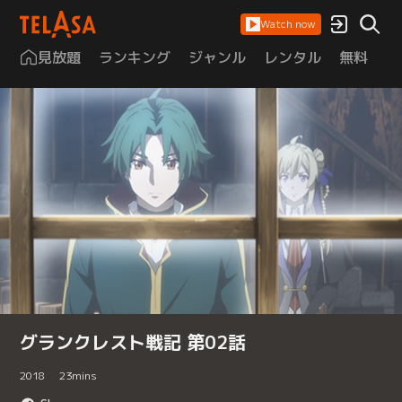
Watch now
見放題
ランキング
ジャンル
レンタル
無料
は
グランクレスト戦記 第02話
2018
23
mins