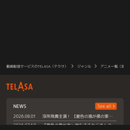
動画配信サービスのTELASA（テラサ）
ジャンル
アニメ一覧（見放
NEWS
See all
2026.08.01
浮所飛貴主演！ 【夏色の風が僕の家にやってきた】 本日よりテラサで独占配信スタート！
2026.07.18
『夏色の雲が恋と嵐をまきおこす』スペシャルメイキング 【Part1】2026年７月18日（土）23時30分～配信スタート！話題のシーンの裏側を大公開！豪華キャスト大集合！ 『武宮家 真夏の家族会議』開催！