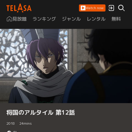
Watch now
見放題
ランキング
ジャンル
レンタル
無料
は
将国のアルタイル 第12話
2018
24
mins