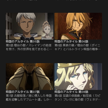
ト。ヒサールの住民は、アラバ族と
格したマフムートは、カリルの言葉
ルイの私兵・ロットウルムに捕らわ
から自身の未熟さを知り、将軍を名
れていた。住民を救出し、反乱を収
乗るに相応しい人間となることを決
めようとするマフムートは、ロット
意する。後日、再建された故郷の村
ウルムの指揮官をおびき出す。だが
を訪れた彼は、ザガノスが作り上げ
人質を盾に反撃を封じられ、マフム
た密偵網『目と耳（ギョズ・クラッ
ートは追い詰められる。逆転するに
ク）』の長官であるスレイマンと出
はシャラに託した作戦の成功しかな
会う。スレイマンも同じ村の出身と
いが…！？【提供：バンダイチャン
知り驚くマフムート…。【提供：バ
ネル】
ンダイチャンネル】
将国のアルタイル 第05話
将国のアルタイル 第06話
第5話 燈台の都／スレイマンの助言
第6話 黒鉄の鎖／燈台の都（ポイニ
を受け、外の世界を見てまわること
キア）とバルトライン帝国の戦争は
にしたマフムートは、燈台の都（ポ
15日目を迎え、膠着状態が続いてい
イニキア）を訪れた。水の社殿で耳
た。ポイニキアと同盟を結ぶ海の都
役（クラック）・キュロスと出会っ
（ヴェネディック）共和国からの援
た直後、警吏によって副市長コンス
軍なしにポイニキアの勝利を決定づ
タンティノスの元へと案内されたマ
けることはできない--そう考えたマ
フムートは、ポイニキアがバルトラ
フムートはキュロスの助けを借りて
イン帝国から港の一部を割譲するよ
ヴェネディックへ向かうことを決意
うに要求されていることを知る…。
する。一方、帝国兵に対して完璧な
【提供：バンダイチャンネル】
守りを固め…。【提供：バンダイチ
ャンネル】
将国のアルタイル 第07話
将国のアルタイル 第08話
第7話 古都陥落／港に侵入した帝国
第8話 至誠の仮面劇／船団長（カピ
艦を迎撃したマフムート達。しか
タン）ブレガに海の都（ヴェネディ
し、その艦は水晶の崖からの進軍を
ック）共和国に案内されたマフムー
隠すためのおとりだった。レレデリ
トは、元首（ドージェ）ルチオに謁