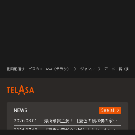
動画配信サービスのTELASA（テラサ）
ジャンル
アニメ一覧（見放
NEWS
See all
2026.08.01
浮所飛貴主演！ 【夏色の風が僕の家にやってきた】 本日よりテラサで独占配信スタート！
2026.07.18
『夏色の雲が恋と嵐をまきおこす』スペシャルメイキング 【Part1】2026年７月18日（土）23時30分～配信スタート！話題のシーンの裏側を大公開！豪華キャスト大集合！ 『武宮家 真夏の家族会議』開催！