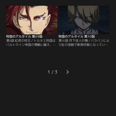
ク率いる帝国部隊の侵攻を許した燈
見する。ポイニキアとの二国間同盟
台の都（ポイニキア）は、バルトラ
を裏切った理由を問いつめるマフム
イン帝国への降伏を決める。ポイニ
ート。しかし、ルチオの返答は、ヴ
キアから脱出したマフムートとキュ
ェネディックは同盟の条文に反する
ロスは、沖合で海の都（ヴェネディ
行為はしていないという内容だっ
ック）艦隊と遭遇し…。【提供：バ
た。ルチオとの謁見後、ヴェネディ
ンダイチャンネル】
ックを知るために…。【提供：バン
ダイチャンネル】
将国のアルタイル 第09話
将国のアルタイル 第10話
第9話 紅虎の将王／トルキエ将国は
第10話 月下佳人の舞／バラバンによ
バルトライン帝国の侵略に備え、大
り紅の宮殿で軟禁状態になっていた
トルキエ体制への移行を提案する
マフムート達は、妨害にあいながら
が、四将国全ての反対により否決さ
も宮殿から脱出する。しかし、宮殿
れてしまう。一方、ムズラク将国の
の外にはロットウルムが待ち伏せて
港の町（リマン）を訪れていたマフ
いた。戦闘の末、ロットウルムの襲
ムートは、情報収集のため水の社殿
撃を退けるマフムートだったが、そ
に立ち寄る。しかし、その社殿は完
の背後にはムズラクの騎兵隊が迫っ
1
全に閉鎖されていた。アビリガはマ
ていた。必死の逃走を続けるも、も
フムートに、社殿の中に武装した集
はや逃げきれないと思ったその
団がいることを告げる。【提供：バ
時…。【提供：バンダイチャンネ
ンダイチャンネル】
ル】