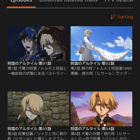
Sorting
将国のアルタイル 第01話
将国のアルタイル 第02話
第1話 犬鷲の将軍／トルキエ将国と
第2話 砦の町／トルキエ将国第1州の
一触即発の状態にあるバルトライン
要衝・砦の町（ヒサール）でイブラ
帝国。その大臣が両国の国境近くで
ヒム総督（バリ）とアラバ族の結託
暗殺された。バルトライン帝国は、
による反乱が勃発する。親友・イブ
現場にあった凶器から、暗殺の首謀
ラヒムが反乱を起こすはずがないと
者をトルキエに属する人間であると
主張するマフムートに対し、ザガノ
主張し、責任者の提供がなければ宣
スは、反乱の制圧及び町の奪還を即
戦布告と見なすと通告する。理不尽
座に決定する。作戦に納得がいかな
な二つの選択に迫られたトルキエ。
いマフムートは、反乱の裏を探るた
そんな中、この暗殺に違和感を感
め一人でヒサールに向かおうとする
じ…。【提供：バンダイチャンネ
が…。【提供：バンダイチャンネ
ル】
ル】
将国のアルタイル 第03話
将国のアルタイル 第04話
第3話 将軍会議／シャラと共に砦の
第4話 犬鷲の共闘／砦の町（ヒサー
町（ヒサール）に潜入したマフムー
ル）の一件で将軍（パシャ）から降