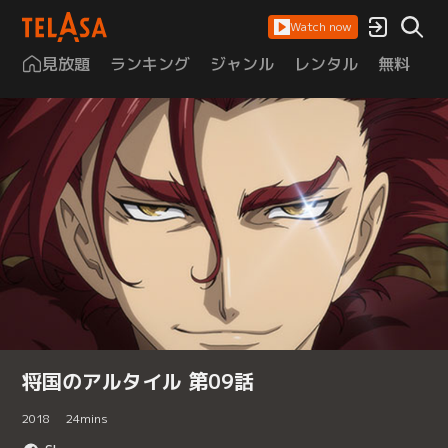
Watch now
見放題
ランキング
ジャンル
レンタル
無料
は
将国のアルタイル 第09話
2018
24
mins