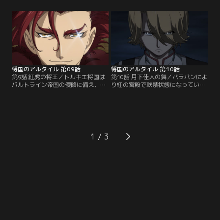
ク率いる帝国部隊の侵攻を許した燈
見する。ポイニキアとの二国間同盟
台の都（ポイニキア）は、バルトラ
を裏切った理由を問いつめるマフム
イン帝国への降伏を決める。ポイニ
ート。しかし、ルチオの返答は、ヴ
キアから脱出したマフムートとキュ
ェネディックは同盟の条文に反する
ロスは、沖合で海の都（ヴェネディ
行為はしていないという内容だっ
ック）艦隊と遭遇し…。【提供：バ
た。ルチオとの謁見後、ヴェネディ
ンダイチャンネル】
ックを知るために…。【提供：バン
ダイチャンネル】
将国のアルタイル 第09話
将国のアルタイル 第10話
第9話 紅虎の将王／トルキエ将国は
第10話 月下佳人の舞／バラバンによ
バルトライン帝国の侵略に備え、大
り紅の宮殿で軟禁状態になっていた
トルキエ体制への移行を提案する
マフムート達は、妨害にあいながら
が、四将国全ての反対により否決さ
も宮殿から脱出する。しかし、宮殿
れてしまう。一方、ムズラク将国の
の外にはロットウルムが待ち伏せて
港の町（リマン）を訪れていたマフ
いた。戦闘の末、ロットウルムの襲
ムートは、情報収集のため水の社殿
撃を退けるマフムートだったが、そ
に立ち寄る。しかし、その社殿は完
の背後にはムズラクの騎兵隊が迫っ
1
全に閉鎖されていた。アビリガはマ
ていた。必死の逃走を続けるも、も
フムートに、社殿の中に武装した集
はや逃げきれないと思ったその
団がいることを告げる。【提供：バ
時…。【提供：バンダイチャンネ
ンダイチャンネル】
ル】