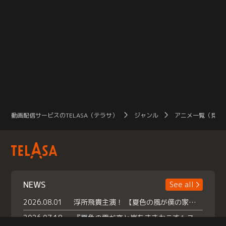
動画配信サービスのTELASA（テラサ）
ジャンル
アニメ一覧（見放
NEWS
See all
2026.08.01
浮所飛貴主演！ 【夏色の風が僕の家にやってきた】 本日よりテラサで独占配信スタート！
2026.07.18
『夏色の雲が恋と嵐をまきおこす』スペシャルメイキング 【Part1】2026年７月18日（土）23時30分～配信スタート！話題のシーンの裏側を大公開！豪華キャスト大集合！ 『武宮家 真夏の家族会議』開催！