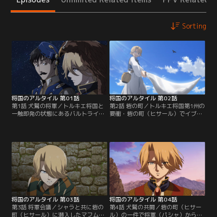
Sorting
将国のアルタイル 第01話
将国のアルタイル 第02話
第1話 犬鷲の将軍／トルキエ将国と
第2話 砦の町／トルキエ将国第1州の
一触即発の状態にあるバルトライン
要衝・砦の町（ヒサール）でイブラ
帝国。その大臣が両国の国境近くで
ヒム総督（バリ）とアラバ族の結託
暗殺された。バルトライン帝国は、
による反乱が勃発する。親友・イブ
現場にあった凶器から、暗殺の首謀
ラヒムが反乱を起こすはずがないと
者をトルキエに属する人間であると
主張するマフムートに対し、ザガノ
主張し、責任者の提供がなければ宣
スは、反乱の制圧及び町の奪還を即
戦布告と見なすと通告する。理不尽
座に決定する。作戦に納得がいかな
な二つの選択に迫られたトルキエ。
いマフムートは、反乱の裏を探るた
そんな中、この暗殺に違和感を感
め一人でヒサールに向かおうとする
じ…。【提供：バンダイチャンネ
が…。【提供：バンダイチャンネ
ル】
ル】
将国のアルタイル 第03話
将国のアルタイル 第04話
第3話 将軍会議／シャラと共に砦の
第4話 犬鷲の共闘／砦の町（ヒサー
町（ヒサール）に潜入したマフムー
ル）の一件で将軍（パシャ）から降