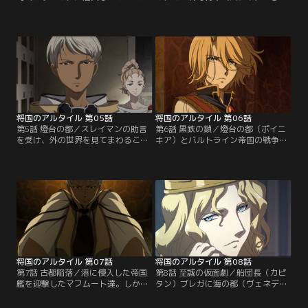
ト。ヒサールの住民は、アラバ族と
格したマフムートは、カリルの言葉
ルイの私兵・ロットウルムに捕らわ
から自身の未熟さを知り、将軍を名
れていた。住民を救出し、反乱を収
乗るに相応しい人間となることを決
めようとするマフムートは、ロット
意する。後日、再建された故郷の村
ウルムの指揮官をおびき出す。だが
を訪れた彼は、ザガノスが作り上げ
人質を盾に反撃を封じられ、マフム
た密偵網『目と耳（ギョズ・クラッ
ートは追い詰められる。逆転するに
ク）』の長官であるスレイマンと出
はシャラに託した作戦の成功しかな
会う。スレイマンも同じ村の出身と
いが…！？【提供：バンダイチャン
知り驚くマフムート…。【提供：バ
ネル】
ンダイチャンネル】
将国のアルタイル 第05話
将国のアルタイル 第06話
第5話 燈台の都／スレイマンの助言
第6話 黒鉄の鎖／燈台の都（ポイニ
を受け、外の世界を見てまわること
キア）とバルトライン帝国の戦争は
にしたマフムートは、燈台の都（ポ
15日目を迎え、膠着状態が続いてい
イニキア）を訪れた。水の社殿で耳
た。ポイニキアと同盟を結ぶ海の都
役（クラック）・キュロスと出会っ
（ヴェネディック）共和国からの援
た直後、警吏によって副市長コンス
軍なしにポイニキアの勝利を決定づ
タンティノスの元へと案内されたマ
けることはできない--そう考えたマ
フムートは、ポイニキアがバルトラ
フムートはキュロスの助けを借りて
イン帝国から港の一部を割譲するよ
ヴェネディックへ向かうことを決意
うに要求されていることを知る…。
する。一方、帝国兵に対して完璧な
【提供：バンダイチャンネル】
守りを固め…。【提供：バンダイチ
ャンネル】
将国のアルタイル 第07話
将国のアルタイル 第08話
第7話 古都陥落／港に侵入した帝国
第8話 至誠の仮面劇／船団長（カピ
艦を迎撃したマフムート達。しか
タン）ブレガに海の都（ヴェネディ
し、その艦は水晶の崖からの進軍を
ック）共和国に案内されたマフムー
隠すためのおとりだった。レレデリ
トは、元首（ドージェ）ルチオに謁