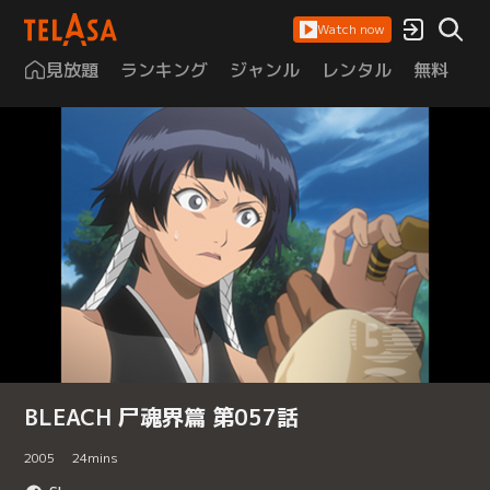
Watch now
見放題
ランキング
ジャンル
レンタル
無料
は
BLEACH 尸魂界篇 第057話
2005
24
mins