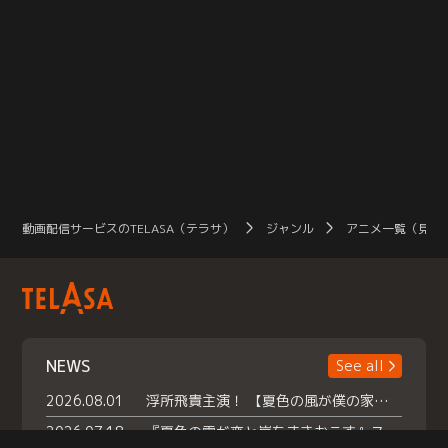
動画配信サービスのTELASA（テラサ）
ジャンル
アニメ一覧（見放
NEWS
See all
2026.08.01
浮所飛貴主演！ 【夏色の風が僕の家にやってきた】 本日よりテラサで独占配信スタート！
2026.07.18
『夏色の雲が恋と嵐をまきおこす』スペシャルメイキング 【Part1】2026年７月18日（土）23時30分～配信スタート！話題のシーンの裏側を大公開！豪華キャスト大集合！ 『武宮家 真夏の家族会議』開催！