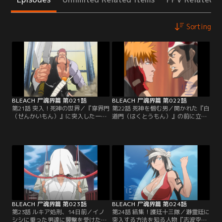
Sorting
BLEACH 尸魂界篇 第021話
BLEACH 尸魂界篇 第022話
第21話 突入！死神の世界／『穿界門
第22話 死神を憎む男／開かれた『白
（せんかいもん）』に突入した一
道門（はくとうもん）』の前に立ち
護、石田、織姫、チャド、夜一。現
はだかる護廷十三隊の三番隊隊長・
世と尸魂界をつなぐ通路に生息する
市丸ギン。隊長という存在を知らな
『拘突（こうとつ）』に飲みこまれ
い一護は、いきなりギンに斬りかか
そうになりながらもなんとか『尸魂
る。驚愕する夜一を横に平然として
界』に到着する。一行が最初に足を
いる一護。一方ギンは、一護の名を
踏み入れたのは、『流魂街（るこん
聞くといきなり斬魄刀を解放して攻
がい）』と呼ばれるこの世界に導か
撃してきた。かろうじて斬月（ざん
れた魂が最初に住まう場所。人影の
げつ）で防御する一護だったが、結
ない流魂街の向こう…。【提供：バ
局、門は閉ざされてしまう。【提
ンダイチャンネル】
供：バンダイチャンネル】
BLEACH 尸魂界篇 第023話
BLEACH 尸魂界篇 第024話
第23話 ルキア処刑、14日前／イノ
第24話 結集！護廷十三隊／瀞霊廷に
シシに乗った男達に襲撃を受けた一
突入する方法を知る人物『志波空