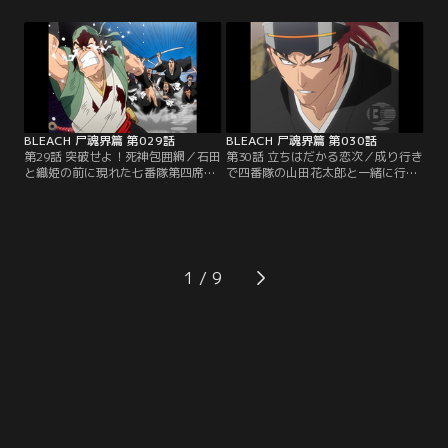
第三席の斑目一角・第五席の綾瀬川
た。ガンジュも十一番隊第五席の弓
弓親とそれぞれに戦闘を開始する。
親から必死に逃げていたが、ついに
一角と死闘を繰り広げる一護。押さ
追い詰められてしまう。背後に迫る
れ気味の一護だったが、次第に一角
弓親。前方には霊力を遮断する『殺
の動きをとらえて反撃に打って出
気石（せっきせき）』で囲まれた巨
る。ついに一角の鬼灯丸をかわして
大な穴。絶体絶命のガンジュ。その
必殺の一撃を放つ一護。【提供：バ
頃…。【提供：バンダイチャンネ
ンダイチャンネル】
ル】
BLEACH 尸魂界篇 第029話
BLEACH 尸魂界篇 第030話
第29話 突破せよ！死神包囲網／石田
第30話 立ちはだかる恋次／成り行き
と織姫の前に現れた七番隊第四席の
で四番隊の山田花太郎と一緒に行動
一貫坂慈郎坊。最強の飛び道具使い
することになった一護とガンジュ。
の証である“鎌鼬”の称号を持つ慈郎
二人はその花太郎の案内で瀞霊廷全
坊は、自らの斬魄刀“劈烏”を解放し
域に張り巡らされた地下水道を通っ
て二人を攻撃してくる。宙を舞う劈
てルキアの捕われている懺罪宮を目
烏の無数の刃が放たれる瞬間、全て
指していた。何故敵である自分達を
の刃を石田のクインシーの矢が叩き
案内するのか花太郎に問う一護。花
1
落す。逆に追い詰められた慈郎坊
太郎は、ルキアの世話係として過ご
は、石田の隙を突いて織姫に襲いか
した日々のことを話し始める。一方
かろうとするが…。【提供：バンダ
瀞霊廷では副隊長達が…。【提供：
イチャンネル】
バンダイチャンネル】