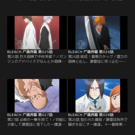
護達。そのリーダーの志波ガンジュ
鶴』は、流魂街一を名乗る花火師だ
と名乗る男と殴り合いをする一護だ
った。さらに先日イノシシに乗って
が、決着がつかないまま突然鳴り響
現れたガンジュは空鶴の弟だったの
いた目覚まし時計に勝負を中断され
である。驚く一護達の前で突入方法
る。現れた時と同様にあっという間
を説明する空鶴。それは一護達を霊
に去って行くイノシシ軍団。ボーゼ
力で固めた砲弾にして志波家が誇る
ンとする一護達。翌朝、瀞霊廷に入
火筒で打ち上げ、空から瀞霊廷に突
る方法を知る『志波空鶴（しばくう
っ込むというとてつもない方法だっ
かく）』という人物を…。【提供：
た。無理やり霊力の砲弾を…。【提
バンダイチャンネル】
供：バンダイチャンネル】
BLEACH 尸魂界篇 第025話
BLEACH 尸魂界篇 第026話
第25話 巨大砲弾で中央突破？／ガン
第26話 結成！最悪のタッグ／霊力の
ジュのアドバイスでなんとか砲弾の
砲弾と化し、瀞霊廷に突っ込む一護
形成のための霊力のコントロールに
達。しかし、一護が霊力のコントロ
成功する一護。突入のメドが立った
ールに失敗したため、瀞霊廷の上空
ことで瀞霊廷内での心得を話そうと
を覆う霊力を遮断する遮魂膜（しゃ
する夜一。しかし砲弾形成の練習で
こんまく）に引っかかってしまう。
力を使い果たした一護はその場で気
必死に霊力を集中して無理やり突入
絶するように眠ってしまう。寝てい
しようとする一護達。その瞬間、砲
る一護の側で必死に砲弾をコントロ
弾が爆発。一護達はバラバラになっ
ールする口上を練習するガンジュ。
て瀞霊廷に落ちていく。石田と織
瀞霊廷突入には…。【提供：バンダ
姫、チャド、夜一、そして…。【提
イチャンネル】
供：バンダイチャンネル】
BLEACH 尸魂界篇 第027話
BLEACH 尸魂界篇 第028話
第27話 必殺の一撃を放て！／四組に
第28話 狙われた織姫／瀞霊廷各所で
分散して瀞霊廷に落下した一護達。
騒ぎを起こす一護達。十一番隊第三
一緒に落ちた一護とガンジュは、偶
席の一角を退けた一護は、今度は十
然その場所でさぼっていた十一番隊
一番隊の隊員達に追いまわされてい