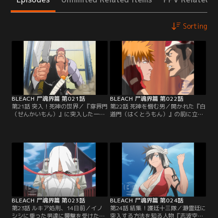
Sorting
BLEACH 尸魂界篇 第021話
BLEACH 尸魂界篇 第022話
第21話 突入！死神の世界／『穿界門
第22話 死神を憎む男／開かれた『白
（せんかいもん）』に突入した一
道門（はくとうもん）』の前に立ち
護、石田、織姫、チャド、夜一。現
はだかる護廷十三隊の三番隊隊長・
世と尸魂界をつなぐ通路に生息する
市丸ギン。隊長という存在を知らな
『拘突（こうとつ）』に飲みこまれ
い一護は、いきなりギンに斬りかか
そうになりながらもなんとか『尸魂
る。驚愕する夜一を横に平然として
界』に到着する。一行が最初に足を
いる一護。一方ギンは、一護の名を
踏み入れたのは、『流魂街（るこん
聞くといきなり斬魄刀を解放して攻
がい）』と呼ばれるこの世界に導か
撃してきた。かろうじて斬月（ざん
れた魂が最初に住まう場所。人影の
げつ）で防御する一護だったが、結
ない流魂街の向こう…。【提供：バ
局、門は閉ざされてしまう。【提
ンダイチャンネル】
供：バンダイチャンネル】
BLEACH 尸魂界篇 第023話
BLEACH 尸魂界篇 第024話
第23話 ルキア処刑、14日前／イノ
第24話 結集！護廷十三隊／瀞霊廷に
シシに乗った男達に襲撃を受けた一
突入する方法を知る人物『志波空