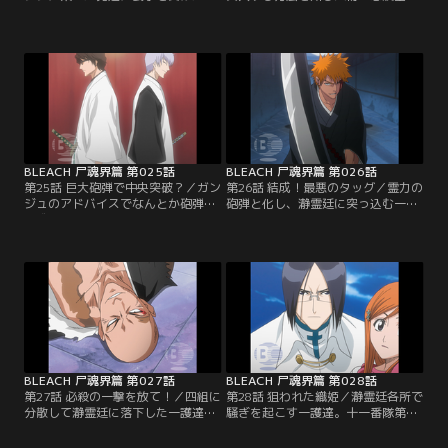
護達。そのリーダーの志波ガンジュ
鶴』は、流魂街一を名乗る花火師だ
と名乗る男と殴り合いをする一護だ
った。さらに先日イノシシに乗って
が、決着がつかないまま突然鳴り響
現れたガンジュは空鶴の弟だったの
いた目覚まし時計に勝負を中断され
である。驚く一護達の前で突入方法
る。現れた時と同様にあっという間
を説明する空鶴。それは一護達を霊
に去って行くイノシシ軍団。ボーゼ
力で固めた砲弾にして志波家が誇る
ンとする一護達。翌朝、瀞霊廷に入
火筒で打ち上げ、空から瀞霊廷に突
る方法を知る『志波空鶴（しばくう
っ込むというとてつもない方法だっ
かく）』という人物を…。【提供：
た。無理やり霊力の砲弾を…。【提
バンダイチャンネル】
供：バンダイチャンネル】
BLEACH 尸魂界篇 第025話
BLEACH 尸魂界篇 第026話
第25話 巨大砲弾で中央突破？／ガン
第26話 結成！最悪のタッグ／霊力の
ジュのアドバイスでなんとか砲弾の
砲弾と化し、瀞霊廷に突っ込む一護
形成のための霊力のコントロールに
達。しかし、一護が霊力のコントロ
成功する一護。突入のメドが立った
ールに失敗したため、瀞霊廷の上空
ことで瀞霊廷内での心得を話そうと
を覆う霊力を遮断する遮魂膜（しゃ
する夜一。しかし砲弾形成の練習で
こんまく）に引っかかってしまう。
力を使い果たした一護はその場で気
必死に霊力を集中して無理やり突入
絶するように眠ってしまう。寝てい
しようとする一護達。その瞬間、砲
る一護の側で必死に砲弾をコントロ
弾が爆発。一護達はバラバラになっ
ールする口上を練習するガンジュ。
て瀞霊廷に落ちていく。石田と織
瀞霊廷突入には…。【提供：バンダ
姫、チャド、夜一、そして…。【提
イチャンネル】
供：バンダイチャンネル】
BLEACH 尸魂界篇 第027話
BLEACH 尸魂界篇 第028話
第27話 必殺の一撃を放て！／四組に
第28話 狙われた織姫／瀞霊廷各所で
分散して瀞霊廷に落下した一護達。
騒ぎを起こす一護達。十一番隊第三
一緒に落ちた一護とガンジュは、偶
席の一角を退けた一護は、今度は十
然その場所でさぼっていた十一番隊
一番隊の隊員達に追いまわされてい