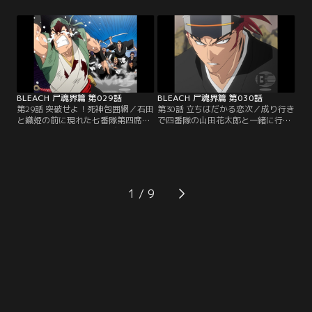
第三席の斑目一角・第五席の綾瀬川
た。ガンジュも十一番隊第五席の弓
弓親とそれぞれに戦闘を開始する。
親から必死に逃げていたが、ついに
一角と死闘を繰り広げる一護。押さ
追い詰められてしまう。背後に迫る
れ気味の一護だったが、次第に一角
弓親。前方には霊力を遮断する『殺
の動きをとらえて反撃に打って出
気石（せっきせき）』で囲まれた巨
る。ついに一角の鬼灯丸をかわして
大な穴。絶体絶命のガンジュ。その
必殺の一撃を放つ一護。【提供：バ
頃…。【提供：バンダイチャンネ
ンダイチャンネル】
ル】
BLEACH 尸魂界篇 第029話
BLEACH 尸魂界篇 第030話
第29話 突破せよ！死神包囲網／石田
第30話 立ちはだかる恋次／成り行き
と織姫の前に現れた七番隊第四席の
で四番隊の山田花太郎と一緒に行動
一貫坂慈郎坊。最強の飛び道具使い
することになった一護とガンジュ。
の証である“鎌鼬”の称号を持つ慈郎
二人はその花太郎の案内で瀞霊廷全
坊は、自らの斬魄刀“劈烏”を解放し
域に張り巡らされた地下水道を通っ
て二人を攻撃してくる。宙を舞う劈
てルキアの捕われている懺罪宮を目
烏の無数の刃が放たれる瞬間、全て
指していた。何故敵である自分達を
の刃を石田のクインシーの矢が叩き
案内するのか花太郎に問う一護。花
1
落す。逆に追い詰められた慈郎坊
太郎は、ルキアの世話係として過ご
は、石田の隙を突いて織姫に襲いか
した日々のことを話し始める。一方
かろうとするが…。【提供：バンダ
瀞霊廷では副隊長達が…。【提供：
イチャンネル】
バンダイチャンネル】