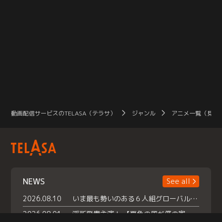
動画配信サービスのTELASA（テラサ）
ジャンル
アニメ一覧（見放
NEWS
See all
2026.08.10
いま最も勢いのある６人組グローバルグル ープ NCT WISHの地上波初冠特番 『NCT WISHの放課後グランプリ』放送決定 メンバーたちが３ペアに分かれ 【平成】をテーマにしたスペシャル企画 で対決 番組撮り下ろしのパフォーマンスも！ TELASA（テラサ）では放送終了後から オリジナルコンテンツを大量配信！
2026.08.01
浮所飛貴主演！ 【夏色の風が僕の家にやってきた】 本日よりテラサで独占配信スタート！