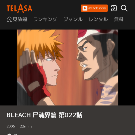
Watch now
見放題
ランキング
ジャンル
レンタル
無料
は
BLEACH 尸魂界篇 第022話
2005
22
mins