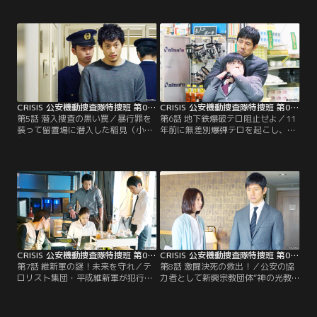
道陣の目の前で射殺された。直後に
身辺警護を命じられる。しかし有馬
犯行声明を出した“平成維新軍”は、
に関する詳しい情報は与えられず、
この先も権力を利用して私腹を肥や
分かっているのはすぐにでも命を狙
す者たちを排除すると宣言。特捜班
われるような危機的状況にあり、一
は犯人を逮捕してテロを未然に防ぐ
週間後に出国するということだけ。
よう命じられる。班長の吉永（田中
同じ頃、大学の構内には護衛のつい
哲司）から、襲撃犯が使用していた
た有馬を険しい表情で見つめる石黒
拳銃をたどって…。
（近藤公園）の姿があった。
CRISIS 公安機動捜査隊特捜班 第05話
CRISIS 公安機動捜査隊特捜班 第06話
第5話 潜入捜査の黒い罠／暴行罪を
第6話 地下鉄爆破テロ阻止せよ／11
装って留置場に潜入した稲見（小栗
年前に無差別爆弾テロを起こし、容
旬）は、暴力団員の沢田（杉本哲
疑者として指名手配されていた里見
太）に接近し興味を引くことに成功
修一（山口馬木也）が都内のコンビ
する。沢田が所属する仁愛興業は、
ニに突如姿を現す。警察は里見が再
政治献金のからくりを巧みに利用し
びテロを計画しているのではないか
て政治家たちを恐喝している疑いが
と危惧する。鍛治（長塚京三）も、
あり、稲見は初めてとなる潜入捜査
警視総監の乾陽一（嶋田久作）から
を任されていた。しかし、沢田に気
特捜班をうまく使うよう圧力をかけ
に入られ仁愛興業の幹部らとも顔を
られる。その頃、とある地下鉄の駅
合わせた稲見は…。
構内には…。
CRISIS 公安機動捜査隊特捜班 第07話
CRISIS 公安機動捜査隊特捜班 第08話
第7話 維新軍の謎！未来を守れ／テ
第8話 激闘決死の救出！／公安の協
ロリスト集団・平成維新軍が犯行予
力者として新興宗教団体“神の光教
告を出し、鍛治（長塚京三）は警視
団”に潜入している林智史（眞島秀
総監の乾（嶋田久作）から特捜班を
和）から、妻の千種（石田ゆり子）
フル稼働させて阻止するように命じ
を介して「重大な情報を手に入れ