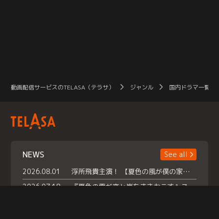
動画配信サービスのTELASA（テラサ）
ジャンル
国内ドラマ一覧（
NEWS
See all
2026.08.01
浮所飛貴主演！ 【夏色の風が僕の家にやってきた】 本日よりテラサで独占配信スタート！
2026.07.18
『夏色の雲が恋と嵐をまきおこす』スペシャルメイキング 【Part1】2026年７月18日（土）23時30分～配信スタート！話題のシーンの裏側を大公開！豪華キャスト大集合！ 『武宮家 真夏の家族会議』開催！
2026.07.15
救命医・遥（今田）の《心揺さぶる過去》や、 麻酔科医・権野（船越英一郎）の《謎多きプライベート》など… 《知られざるエピソード》を独占配信！