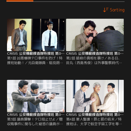
Sorting
CRISIS 公安機動捜査隊特捜班 第01話
CRISIS 公安機動捜査隊特捜班 第02話
第1話 凶悪爆弾テロ事件を防げ！特
第2話 暗殺の真相を暴け／ある日、
捜班始動！／元自衛隊員・稲見朗
田丸（西島秀俊）は外事警察時代に
（小栗旬）と、元公安の捜査員・田
知り合ったフリージャーナリストの
丸三郎（西島秀俊）が所属する公安
男から、「国家に関することで話が
機動捜査隊特捜班は、警察庁警備局
ある」と連絡を受け会う約束をす
長・鍛冶大輝（長塚京三）直轄の秘
る。しかし、待ち合わせ場所に現れ
密部隊。各分野のスペシャリストが
た男は田丸の目の前で絶命した。特
集結し、国家に危機をもたらす事件
捜班は、身の危険を感じていた男が
を秘密裏に捜査し解決を図る。ある
あらかじめ田丸に送った1枚の写真
日、首に爆弾を巻かれた宇田川圭介
と、死ぬ間際に口にした言葉を手掛
（白洲迅）が広場に現れ…。
かりに捜査に乗り出す。
CRISIS 公安機動捜査隊特捜班 第03話
CRISIS 公安機動捜査隊特捜班 第04話
第3話 議員襲撃！テロ阻止せよ／贈
第4話 要人警護！罪と罰の結末／特
収賄事件に関与した疑惑の議員が、
捜班は、大学で航空宇宙工学を専攻
顔を隠した3人組の男らに襲われ報
する有馬丈博教授（小市慢太郎）の