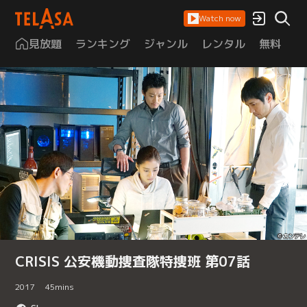
Watch now
見放題
ランキング
ジャンル
レンタル
無料
は
CRISIS 公安機動捜査隊特捜班 第07話
2017
45
mins