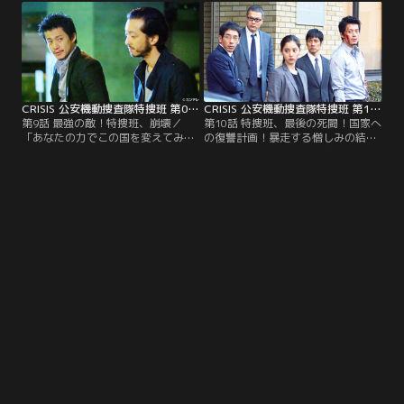
られる。しかし標的が不明なうえ、
た」と連絡を受けた田丸（西島秀
手がかりもゼロとあって、稲見（小
俊）。数日後、極秘裏に林と会った
栗旬）や田丸（西島秀俊）ら特捜班
田丸は、教団が画策しているテロの
メンバーもテロを未然に防ぐ手立て
情報を教える代わりに取引を持ちか
が思い浮かばない。そんななか…。
けられ、動揺する。林の情報による
と、テロの決行は2日後で…。
CRISIS 公安機動捜査隊特捜班 第09話
CRISIS 公安機動捜査隊特捜班 第10話（最終話）
第9話 最強の敵！特捜班、崩壊／
第10話 特捜班、最後の死闘！国家へ
「あなたの力でこの国を変えてみま
の復讐計画！暴走する憎しみの結末
せんか」と教会で謎の男に声をかけ
／大山（新木優子）が仕掛けたワナ
られた田丸（西島秀俊）。林（眞島
から結城（金子ノブアキ）の居場所
秀和）の一件で国家への信頼が薄れ
を突き止めた特捜班。現地へ向かっ
かけていた田丸は、心を揺さぶられ
た稲見（小栗旬）は自らの命と引き
る。一方、稲見（小栗旬）は自衛隊
換えに結城を制止しようとするが、
時代に仲の良かった結城雅（金子ノ
間一髪のところで田丸（西島秀俊）
ブアキ）が二週間前に突然姿を消
に助けられる。特捜班のオフィスで
し、捜査対象になっていると聞かさ
は、大山が入手した結城のパソコン
れる。
から、あるものを見つけ…。