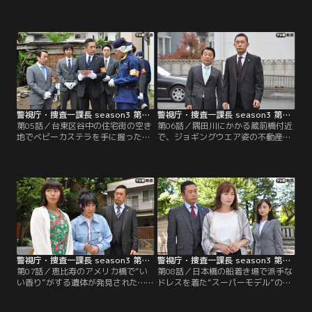
刑事・奥野親道（塙宣之）と共に現
で絶命している中年男性が見つかっ
場に向かった捜査一課長・大岩純一
た。犯人は別の場所で殺害した後、
（内藤剛志）は、奇妙な報告を受け
車で遺体を運び出し、さらにキャス
る。数多くの歩行者が横断していた
ター付きのリクライニングチェアに
はずなのに、誰一人として刺された
載せて雑木林の奥まで移動させたも
瞬間を目撃していないというのだ。
のと思われた。
しかも、被害者は死の直前、「最高
だ…」とつぶやいていたという。
警視庁・捜査一課長 season3 第05話
警視庁・捜査一課長 season3 第06話
第05話／台東区谷中の住宅街の空き
第06話／隅田川にかかる蔵前橋付近
地でベビーカステラを手に握った男
で、ジョギングウエア姿の不動産会
性の遺体が発見され、捜査一課長・
社社長・荒井輝路（ベンガル）の死
大岩純一（内藤剛志）は、運転担当
体が発見された。被害者はジョギン
刑事・奥野親道（塙宣之）と共に臨
グが趣味らしく、事件当夜は来月開
場した。殺されたのはその地区の自
催の社内マラソン大会に向け、秘書
治会長・村越雅輝（春海四方）で、
の鈴村美加（逢沢りな）を伴ってラ
ポケットには国会議員・北見今日子
ンニングを開始。美加が体調不良で
（山本未來）の名刺があった。
途中でリタイアした後も、荒井はひ
とりで走り続け、夜10時頃、近くの
廃工場で殺害されたようだ。
警視庁・捜査一課長 season3 第07話
警視庁・捜査一課長 season3 第08話
第07話／恵比寿のアメリカ橋で“い
第08話／日本橋の船着き場で派手な
い香り”がする遺体が発見された…！
ドレスを着た“スーパーモデル”の遺
そんな奇妙な知らせを受けて、捜査
体が発見されたという知らせを受
一課長・大岩純一（内藤剛志）が臨
け、捜査一課長・大岩純一（内藤剛