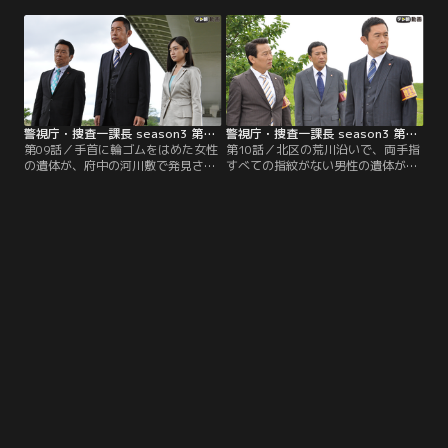
場すると、右手にA4サイズの紙を握
志）は臨場する。だが、“スーパ
った男性の刺殺体がうつぶせに倒れ
ー”とは“スーパーマーケット”のこ
ていた。
とで、被害者・和泉礼香（佐藤乃
莉）は長年、ファッション雑誌のモ
デルとして活躍してきたが、最近で
はスーパーのチラシ広告にも出演。
警視庁・捜査一課長 season3 第09話
警視庁・捜査一課長 season3 第10話（最終話）
第09話／手首に輪ゴムをはめた女性
第10話／北区の荒川沿いで、両手指
の遺体が、府中の河川敷で発見され
すべての指紋がない男性の遺体が発
た。被害者は小岩のスナックで働く
見された。臨場した捜査一課長・大
ホステス・乙部美栄（下垣真香）
岩純一（内藤剛志）は、遺体の顔を
で、前夜、何者かによって橋の上か
見て驚く。実は34年前、谷中萌奈佳
ら突き落とされたようだった。臨場
（安達祐実）の父・明彦（中村梅
した捜査一課長・大岩純一（内藤剛
雀）が重要参考人の男を取り逃がし
志）は、輪ゴムの下の皮膚がうっ血
たことがあり、その男とよく似てい
していないことに気づく。
たのだ。