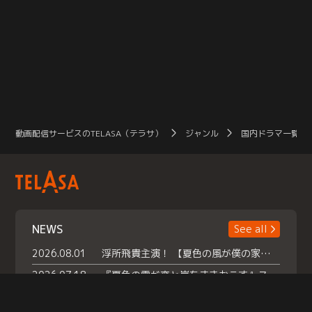
動画配信サービスのTELASA（テラサ）
ジャンル
国内ドラマ一覧（
NEWS
See all
2026.08.01
浮所飛貴主演！ 【夏色の風が僕の家にやってきた】 本日よりテラサで独占配信スタート！
2026.07.18
『夏色の雲が恋と嵐をまきおこす』スペシャルメイキング 【Part1】2026年７月18日（土）23時30分～配信スタート！話題のシーンの裏側を大公開！豪華キャスト大集合！ 『武宮家 真夏の家族会議』開催！
2026.07.15
救命医・遥（今田）の《心揺さぶる過去》や、 麻酔科医・権野（船越英一郎）の《謎多きプライベート》など… 《知られざるエピソード》を独占配信！