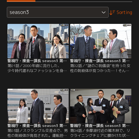
season3
Sorting
警視庁・捜査一課長 season3 第01話
警視庁・捜査一課長 season3 第02話
第01話／2000年頃に流行した、
第02話／“謎のご祝儀袋”を持った女
少々時代遅れなファッションを身に
性の刺殺体が見つかった…！そんな
着けた女性の絞殺死体が、東京・台
第一報を受けた捜査一課長・大岩純
場で発見された。被害者の女性は前
一（内藤剛志）は、運転担当刑事・
夜、自由の女神像をバックに自分の
奥野親道（塙宣之）と共に現場に向
写真を撮ってほしいと、何度も通行
かった。被害者は、大手商社“樋口
人に頼んでいたという。しかも、撮
物産”の子会社“樋口物産販売”の総
影者の立ち位置やアングルまで細か
務課長・三波圭子（宮田早苗）。派
く指定していたらしい。
手なパーティードレスを身に着け、
自身の勤務先の裏路地で息絶えてい
た。
警視庁・捜査一課長 season3 第03話
警視庁・捜査一課長 season3 第04話
第03話／スクランブル交差点で、男
第04話／多摩湖付近の雑木林で、リ
性の刺殺体が発見された。運転担当
クライニングチェアに腰かけた状態