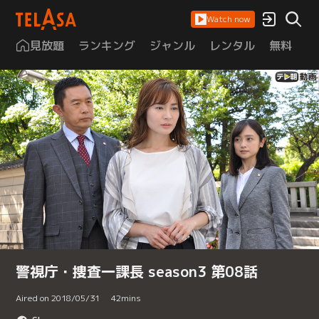
Watch now
見放題
ランキング
ジャンル
レンタル
無料
は
警視庁・捜査一課長 season3 第08話
Aired on 2018/05/31
42
mins