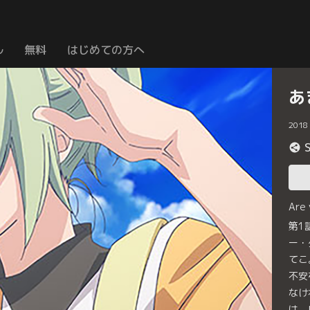
ル
無料
はじめての方へ
あ
2018
Are
第1
ー・
てこ
不安
なけ
は、