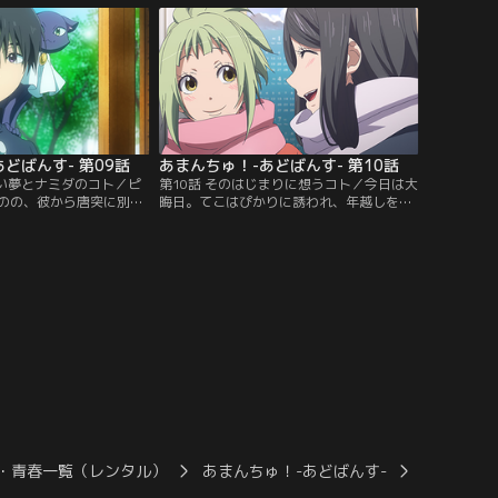
かりは二人でデートをす
こだが、最後の最後に大きな失敗をしてし
、カフェでひとりの時間
まう。ショックのせいで自分を否定するて
こは、夢の中にいる自分
こに対し、ぴかりは、がんばったてこ自身
カフェにいた少女を誘っ
のことを信じてあげてほしいと励ます。
ンダイチャンネル】
【提供：バンダイチャンネル】
どばんす- 第09話
あまんちゅ！-あどばんす- 第10話
ない夢とナミダのコト／ピ
第10話 そのはじまりに想うコト／今日は大
のの、彼から唐突に別れ
晦日。てこはぴかりに誘われ、年越しを海
覚ました愛は、ぴかりと
女人屋で迎えることに。ダイビング部のみ
らい再び夢の世界へ。帆
んなだけでなくこだまやこころも加わり、
と再会し、どうしてここ
賑やかで楽しい時間が過ぎていく。そんな
、自分の気持ちにようや
中、こだまが夢ヶ丘高校への進学を志望し
は、ピーターが真斗先生
ていると話したことから、ダイビングの
ちときっと同じ。この世
面々は新入生候補としての期待を寄せる。
り添おうとした若かり
ところが、当のこだまは…。【提供：バン
ンダイチャンネル】
ダイチャンネル】
・青春一覧（レンタル）
あまんちゅ！-あどばんす-
あまんちゅ