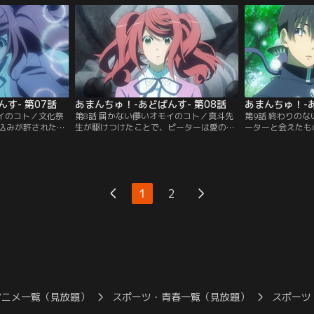
ごした二人。一週
イトダイビングに参加する勇気はまだな
を晴らそうと、ぴ
、名前をこころだ
く、結局またダメな現実に引き戻されてし
ることに。その頃
待った按針祭当日
まうと落ち込む。そんなてこに真斗先生
を過ごしていたて
面々と一緒に…。
は、自分と未来は変えられるとアドバイ
に気づくと、同じ
ネル】
ス。【提供：バンダイチャンネル】
て…。【提供：バ
す- 第07話
あまんちゅ！-あどばんす- 第08話
あまんちゅ！-あ
サイのコト／文化祭
第8話 届かない儚いオモイのコト／真斗先
第9話 終わりの
込みが許された特
生が駆けつけたことで、ピーターは愛の前
ーターと会えたも
いない時間になっ
から姿を消した。彼と関わってはいけない
を告げられて目を
る校内は、まるで
と真斗先生に忠告された愛だが、なぜかピ
てこに協力しても
。そんな喧騒をし
ーターに会いたい気持ちは募るばかり。そ
船の中でピーター
なった愛が静寂を
んな思いのまま瞳を閉じた愛は、気がつく
に戻ってきたのか
見知らぬ男子生徒
と不思議な世界に迷い込んでいた。水没し
く気づく愛。それ
1
2
乗ったその少年に
かけた町、若かりし頃の真斗先生、空飛ぶ
に抱いている気持
舎を散歩する愛
帆船……。【提供：バンダイチャンネル】
界でピーターに寄
チャンネル】
し…。【提供：バ
アニメ一覧（見放題）
スポーツ・青春一覧（見放題）
スポーツ