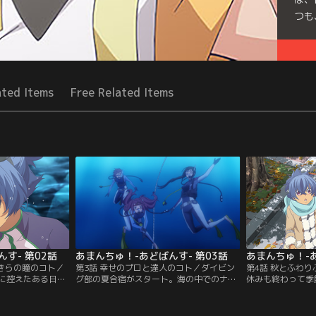
つも
Seri
ated Items
Free Related Items
す- 第02話
あまんちゅ！-あどばんす- 第03話
あまんちゅ！-あ
らきらの瞳のコト／
第3話 幸せのプロと達人のコト／ダイビン
第4話 秋とふわ
に控えたある日。
グ部の夏合宿がスタート。海の中でのナビ
休みも終わって季
いたぴかりは、見
ゲーションに挑戦したてこは、途中でぴか
マロンパイを買い
っていくのに気づ
りを見失いながらも見事にゴール地点まで
然出会ったこころ
、親ダコが卵を守
たどり着く。喜びに浸るてこだったが、ナ
あったと聞かされ