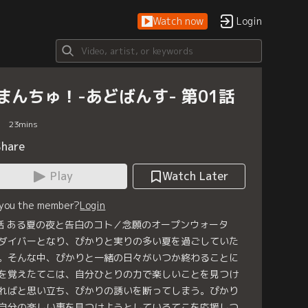
Watch now
Login
まんちゅ！-あどばんす- 第01話
23
mins
Share
Play
Watch Later
 you the member?
Login
話 ある夏の夜と告白のコト／念願のオープンウォータ
ダイバーとなり、ぴかりと実りの多い夏を過ごしていた
。そんな中、ぴかりと一緒の日々がいつか終わることに
を覚えたてこは、自分ひとりの力で楽しいことを見つけ
ればと思い立ち、ぴかりの誘いを断ってしまう。ぴかり
自分の楽しい事を見つけようとしているてこを応援しつ