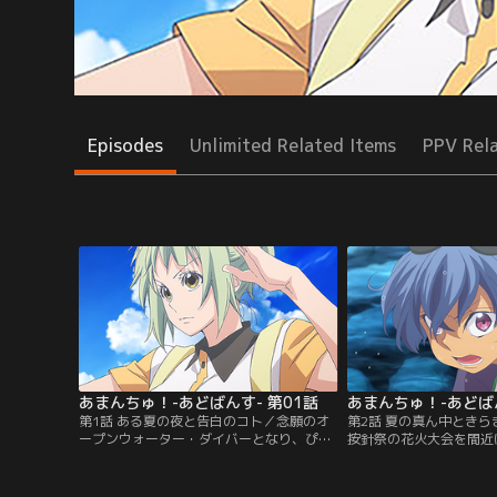
Episodes
Unlimited Related Items
PPV Rel
あまんちゅ！-あどばんす- 第01話
あまんちゅ！-あどばん
第1話 ある夏の夜と告白のコト／念願のオ
第2話 夏の真ん中とき
ープンウォーター・ダイバーとなり、ぴか
按針祭の花火大会を間近
りと実りの多い夏を過ごしていたてこ。そ
海女人屋の手伝いをして
んな中、ぴかりと一緒の日々がいつか終わ
かけない女の子が海に潜
ることに不安を覚えたてこは、自分ひとり
く。ぴかりから声をかけ