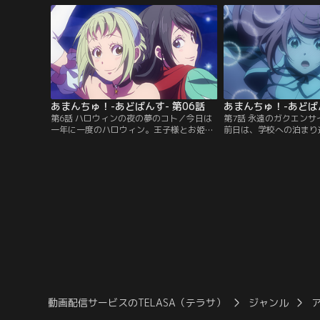
の力で楽しいことを見つけなければと思い
る岩屋の前でひと時を過
立ち、ぴかりの誘いを断ってしまう。ぴか
間後に再会したその子は
りは、自分の楽しい事を見つけようとして
と教えてくれた。待ちに
いるてこを応援しつつも、どこか寂しさ
を迎え、ダイビング部の
を…。【提供：バンダイチャンネル】
【提供：バンダイチャン
あまんちゅ！-あどばんす- 第06話
あまんちゅ！-あどばん
第6話 ハロウィンの夜の夢のコト／今日は
第7話 永遠のガクエン
一年に一度のハロウィン。王子様とお姫様
前日は、学校への泊まり
のコスプレをして出かけたぴかりとてこ
別な日。いつもなら誰も
は、会場でネコの格好をしたこころと出会
ても多くの生徒であふれ
う。そこに借り物競争の司会進行を預かる
日常の中の非日常のよう
愛と誠も加わり、ぴかりが冗談で優勝者に
ばし離れ、ひとりきりに
王子のキッスを贈ると言ったことから事態
楽しんでいると、そこに
は思わぬ方向に。周囲の参加者がその発言
が現れる。ピーターと名
を真に受け…。【提供：バンダイチャンネ
さそわれて人気のない校
ル】
は…。【提供：バンダイ
動画配信サービスのTELASA（テラサ）
ジャンル