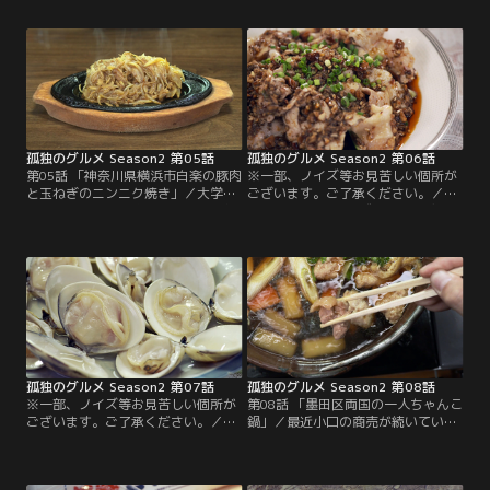
町、そして商談の相手とも初対面
ル料理」／五郎は先輩の片岡（相島
だ。緊張の連続で疲労困憊しながら
一之）に呼ばれ、いい感じに寂れた
も、何とか仕事を終えた五郎。そん
郊外の駅前にいた。目の前にはポル
な中、住宅街のど真ん中に“スタミ
トガル語の看板…まるでブラジル？
ナ一番”という、まるでオアシスの
その時片岡が現れた。明るいラテン
ような看板を見つけるのだった…。
のノリで、昔の堅物だった面影はな
い。妻のサンドラを紹介すると、二
人でエステサロンを…。
孤独のグルメ Season2 第05話
孤独のグルメ Season2 第06話
第05話 「神奈川県横浜市白楽の豚肉
※一部、ノイズ等お見苦しい個所が
と玉ねぎのニンニク焼き」／大学教
ございます。ご了承ください。／第
授（入江雅人）を商用で訪ねた五郎
06話 「江戸川区 京成小岩の激辛四
は、キャンパスで学生気分にふと酔
川料理」／今日は写真館のインテリ
うも、歴史ある街、六角橋の商店街
アの商談に江戸川区小岩へ。井之頭
を歩いてみることに。ふとレトロな
五郎（松重豊）は京成小岩駅近くの
雰囲気の喫茶店に入ると、作家風の
カフェでお茶とケーキを堪能してい
怪しげな老男性（斉木しげる）が五
たが、うっかり約束の時間に遅れそ
郎に声をかけてきた…。
うになってしまう…。何とか時間通
りに写真屋に着いた五郎は、なぜか
お見合い写真を…。
孤独のグルメ Season2 第07話
孤独のグルメ Season2 第08話
※一部、ノイズ等お見苦しい個所が
第08話 「墨田区両国の一人ちゃんこ
ございます。ご了承ください。／第
鍋」／最近小口の商売が続いている
07話 「千葉県旭市 飯岡のサンマの
井之頭五郎（松重豊）はため息ばか
なめろうと蛤の酒蒸し」／仕事のち
り。通りかかった甘味処によってみ
ょっとしたミスで、九十九里浜近く
たりしながら気分を盛り上げ、納品