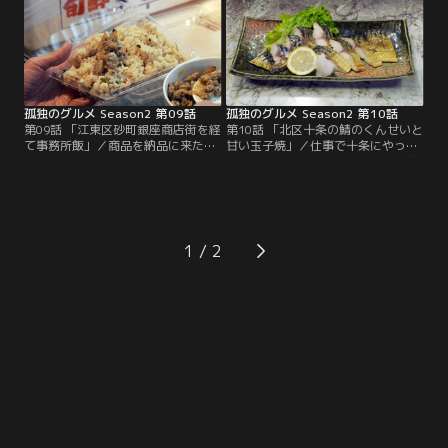
の民宿に一泊することになった井之
に赴くが…。その後強烈な空腹感に
頭五郎（松重豊）。銚子鉄道に乗っ
襲われた五郎は、両国ならやっぱり
たり、灯台をみたり。飯岡漁港を歩
ちゃんこ！と店を探しはじめた…。
いていると無性に海の幸が食べたく
なり、店を探す。
孤独のグルメ Season2 第09話
孤独のグルメ Season2 第10話
第09話 「江東区砂町銀座商店街を経
第10話 「北区十条の鯖のくんせいと
て事務所飯」／商品を納品に来た井
甘い玉子焼」／仕事で十条にやって
之頭五郎（松重豊）は、明日から喫
来た井之頭五郎。耐え難い空腹に襲
茶店を開店する服部（ともさかり
われ、あたりを歩き回るが、今日は
え）に力仕事を手伝わされる。その
何が食べたいのか、今一つピンとこ
後喫茶店で仕事をしていると、微妙
ない。やがて演芸場通り商店街、十
な客、亀田（温水洋一）に出会う。
条銀座商店街、十条仲通り商店街、
帰社途中で砂町銀座のお惣菜などに
とまるで“十条の樹海”に迷い込んで
1
惹かれ、思わず夜食用にと買い物す
しまう。そんな中、五郎は、なぜか
るが…。
赤提灯に吸い寄せられていく…。