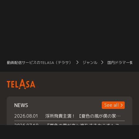
動画配信サービスのTELASA（テラサ）
ジャンル
国内ドラマ一覧（
NEWS
See all
2026.08.01
浮所飛貴主演！ 【夏色の風が僕の家にやってきた】 本日よりテラサで独占配信スタート！
2026.07.18
『夏色の雲が恋と嵐をまきおこす』スペシャルメイキング 【Part1】2026年７月18日（土）23時30分～配信スタート！話題のシーンの裏側を大公開！豪華キャスト大集合！ 『武宮家 真夏の家族会議』開催！
2026.07.15
救命医・遥（今田）の《心揺さぶる過去》や、 麻酔科医・権野（船越英一郎）の《謎多きプライベート》など… 《知られざるエピソード》を独占配信！