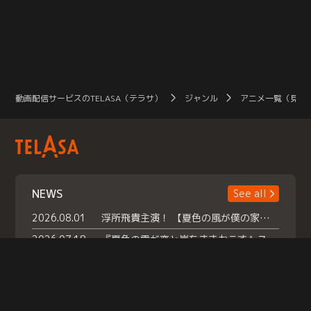
動画配信サービスのTELASA（テラサ）
ジャンル
アニメ一覧（見放
NEWS
See all
2026.08.01
浮所飛貴主演！ 【夏色の風が僕の家にやってきた】 本日よりテラサで独占配信スタート！
2026.07.18
『夏色の雲が恋と嵐をまきおこす』スペシャルメイキング 【Part1】2026年７月18日（土）23時30分～配信スタート！話題のシーンの裏側を大公開！豪華キャスト大集合！ 『武宮家 真夏の家族会議』開催！
2026.07.15
救命医・遥（今田）の《心揺さぶる過去》や、 麻酔科医・権野（船越英一郎）の《謎多きプライベート》など… 《知られざるエピソード》を独占配信！