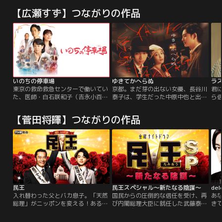
【広瀬すず】つながりの作品
いのちの停車場
ゆきてかへらぬ
ラ
東京の救命救急センターで働いてい
京都。まだ芽の出ない女優、長谷川
君
た、医師・白石咲和子（吉永小百
泰子は、学生だった中原中也と出逢
ら
合）は、ある事件の責任をとって退
った。20歳の泰子と17歳の中也。
亡
職し、実家の金沢に帰郷する。これ
どこか虚勢を張るふたりは、互いに
咲
【菅田将暉】つながりの作品
までひたむきに仕事に取り組んでき
惹かれ、一緒に暮らしはじめる。東
宛
た咲和子にとっては人生の分岐点。
京。泰子と中也が引っ越した家を、
に
久々に再会した父（田中泯）と暮ら
小林秀雄がふいに訪れる。中也の詩
未
し、触れあいながら「まほろば診療
人としての才能を誰よりも知る男。
窓
所」で在宅医として再出発をする。
中也も批評の達人である小林に一目
勘
「まほろば」で出会った院長の仙川
置かれることを誇りに思っていた。
の
徹（西田敏行）は…。
す
民王
民王スペシャル～新たなる陰謀～
de
入れ替わった父とバカ息子。「天然
国民からの圧倒的な信任を受け、再
あ
総理」がニッポンを変える！ある日
び内閣総理大臣に就任した武藤泰山
き
突然互いの”心”と”体”が入れ替わっ
（遠藤憲一）。人気、期待度ともに
de
てしまった内閣総理大臣の父と大学
上々の滑り出しを見せた第二次武藤
は