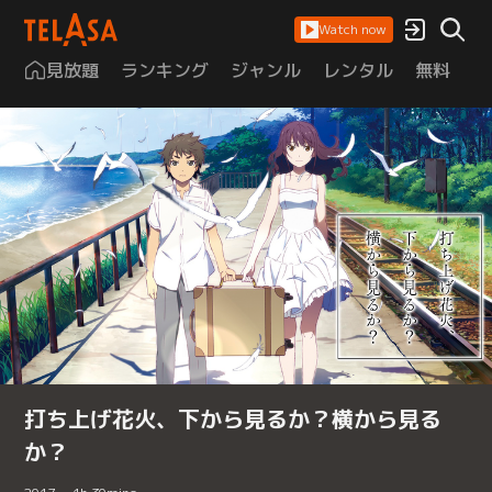
Watch now
見放題
ランキング
ジャンル
レンタル
無料
は
打ち上げ花火、下から見るか？横から見る
か？