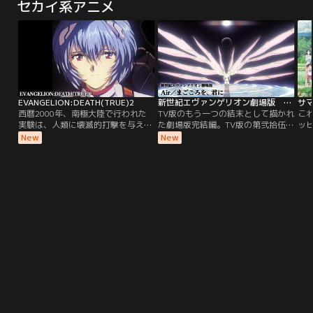
セカイ系アニメ
生の息子が、日本国民を巻き込んで
内閣だったが、さらなる支持率アッ
え
繰り広げる、ファンタジックでドタ
プの可能性をはらむ“ボンジョビウ
麻生
バタで、ハートフルな物語。既存の
ム外交”を進めるべく、泰山は公設
全
コメディードラマとは一線を画す、
第一秘書の貝原茂平（高橋一生）を
初
痛快政治エンターテインメント『民
伴いウズラスキスタンへと向かう飛
孝
王』！
行機の中にいた。
い
EVANGELION:DEATH(TRUE)2
新世紀エヴァンゲリオン劇場版 Air／まごころを、君に
サ
西暦2000年、南極大陸で行われた
TV版のもう一つの結末として描かれ
こ
実験は、人類に壊滅的打撃を与え
た劇場版完結編。TV版の第弐拾伍話
ッ
た。このカタストロフィを、人々は
と最終話のリメイク作にあたる2話
ニ
New
New
セカンド・インパクトと呼んだ。地
で構成。第25話「Air」人為的なサ
至
球の地軸はねじ曲がり、世界人口は
ードインパクトに失敗したゼーレは
ット
激減した。それから15年後、人類は
ネルフに攻撃を仕掛けてきた。絶望
行
再び試練の時を迎える。“使徒”と呼
的状況の中、母の存在、自己の存在
日
称される謎の巨大物体の出現、その
を確認したアスカが復活、反撃を開
守
使徒に対抗すべく暗躍する、特務機
始。【提供：バンダイチャンネル】
健
関ネルフ。その戦いの中心となった
輩
のは14歳の少年…。【提供：バンダ
イチャンネル】