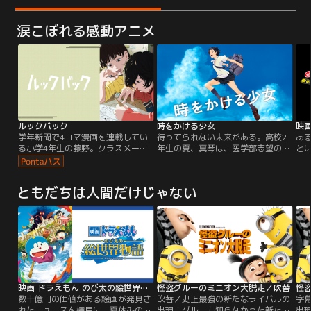
涙こぼれる感動アニメ
ルックバック
時をかける少女
学年新聞で4コマ漫画を連載してい
待ってられない未来がある。高校2
あ
る小学4年生の藤野。クラスメート
年生の夏、真琴は、医学部志望の功
と
から絶賛され、自分の画力に絶対の
介、春に転校してきた千昭という二
昔
自信を持つ藤野だったが、ある日の
人の同級生と楽しく毎日を過ごして
を
学年新聞に初めて掲載された不登校
いた。ある日、真琴は、故障した自
遊
ともだちは人間だけじゃない
の同級生・京本の4コマ漫画を目に
転車で遭遇した踏切事故の瞬間、時
し
し、その画力の高さに驚愕する。
間を跳躍する不思議な体験をする。
に
よ
た
映画 ドラえもん のび太の絵世界物語
怪盗グルーのミニオン大脱走／吹替
怪
数十億円の価値がある絵画が発見さ
吹替／史上最強の新たなライバルの
字
れたニュースを横目に、夏休みの宿
出現！グルーも知らなかった新たな
出