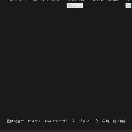
題である“絵”に取り組むのび太。そ
家族の秘密。そしてミニオンたち
家
Dubbing
Sub
の前に、突然絵の切れ端が落ちてき
は…タイホ！？月をも盗んだ最強の
は
た。ひみつ道具「はいりこみライ
怪盗から、最高の父親になったグル
怪
ト」を使い絵の中に入って探検して
ー。グルーの家族になったルーシー
ー
いると、不思議な少女・クレアと出
と3姉妹。そして、最強最悪のボス
と
会う。彼女の頼みを受けて＜アート
に仕えることが生きがいのミニオ
に
リア公国＞を目指すドラえもんたち
ン。悪党バルタザールを逃がし、反
ン
だったが、そこはなんと、ニュース
悪党同盟をクビになってしまったグ
悪
で話題の絵画に描かれた…。
ルーは…。
ル
動画配信サービスのTELASA（テラサ）
ジャンル
洋画一覧（見放題