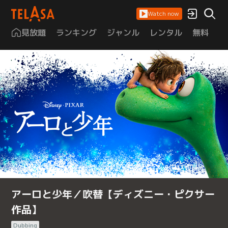
Watch now
見放題
ランキング
ジャンル
レンタル
無料
は
アーロと少年／吹替【ディズニー・ピクサー
作品】
Dubbing