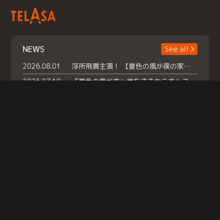
NEWS
See all
2026.08.01
浮所飛貴主演！ 【夏色の風が僕の家にやってきた】 本日よりテラサで独占配信スタート！
2026.07.18
『夏色の雲が恋と嵐をまきおこす』スペシャルメイキング 【Part1】2026年７月18日（土）23時30分～配信スタート！話題のシーンの裏側を大公開！豪華キャスト大集合！ 『武宮家 真夏の家族会議』開催！
2026.07.15
救命医・遥（今田）の《心揺さぶる過去》や、 麻酔科医・権野（船越英一郎）の《謎多きプライベート》など… 《知られざるエピソード》を独占配信！
Help
|
Company Profile
|
Act on Specified Commercial Transactions
|
Terms of Service
|
Privacy Policy
© TELASA CORPORATION, All Rights Reserved.