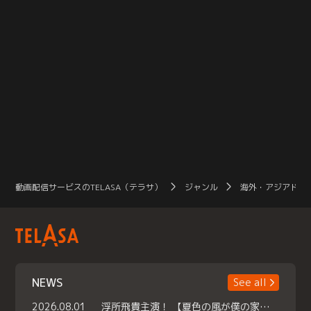
動画配信サービスのTELASA（テラサ）
ジャンル
海外・アジアドラ
NEWS
See all
2026.08.01
浮所飛貴主演！ 【夏色の風が僕の家にやってきた】 本日よりテラサで独占配信スタート！