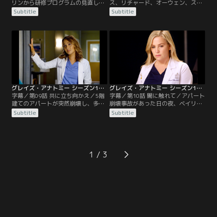
リンから研修プログラムの見直しを
ス、リチャード、オーウェン、ステ
指示されたベイリーは、教育コンサ
ファニーは、車の衝突事故で重傷を
Subtitle
Subtitle
ルタントとして有名な外科医イライ
負った身元不明の男性患者のオペを
ザ・ミニックを呼ぶ。ミニックは研
担当する。患者は肝臓と腎臓に損傷
修医を一室に集め、アテンディング
があり出血がひどく、さらにリチャ
に対する評価を聞き出す。指導医と
ード以外の3人は長時間勤務のあと
して問題のある医師を解雇するつも
だったため、疲労困憊だった。オペ
りかとアテンディングたちは戦々
が長時間になる中、リチャードは身
恐々。一方、研修プログラムの責任
元不明の患者を誰かに見立てるゲー
者であるリチャードは…。
ムをしようと提案。
グレイズ・アナトミー シーズン13 第09話／字幕
グレイズ・アナトミー シーズン13 第10話／字幕
字幕／第09話 共に立ち向かえ／5階
字幕／第10話 闇に触れて／アパート
建てのアパートが突然崩壊し、多数
崩壊事故があった日の夜、ベイリー
のけが人が病院に搬送されてくる。
とアリゾナ、ジョーは、凶悪犯罪者
Subtitle
Subtitle
ベイリーは患者の顔写真を撮って家
用の刑務所に収監されている受刑
族友人のために貼り出すよう指示。
者、16歳の妊婦クリステンの往診に
ベンは、司祭を呼んでくれと言うア
出掛ける。エルドリッジという医師
パートの大家マイカから、地震の影
がクリステンの担当医だったが、ク
響で建物の基礎が傷んでいたにもか
リステンは彼女に敵意をむき出しに
1
かわらず、資金を工面できずに放置
し、ベイリーたちの目の前でいきな
していたことを告白される。
り彼女に襲い掛かり指の骨を折って
しまう。