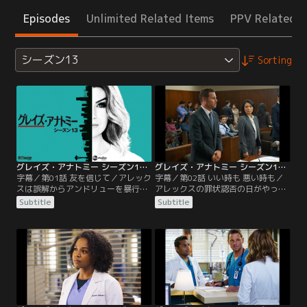
Episodes
Unlimited Related Items
PPV Related I
シーズン13
Sorting
グレイズ・アナトミー シーズン13 第01話／字幕
グレイズ・アナトミー シーズン13 第02話／字幕
字幕／第01話 友を信じて／アレック
字幕／第02話 いい時も 悪い時も／
スは誤解からアンドリューを暴行。
アレックスの罪状認否の日がやって
その後、重傷を負ったアンドリュー
来る。執行猶予付きの軽犯罪で済む
Subtitle
Subtitle
を自ら病院へ搬送するが、自分が暴
と思われていたが、結果は第二級重
行を加えたことは伏せたまま治療に
暴行罪という重罪で起訴されること
加わる。一方、アメリアとオーウェ
に。本人はもちろん、メレディス、
ンの結婚式に参加していたメレディ
ベイリーらも衝撃を受ける。一方、
スは、ジョーに呼び出されて家を訪
以前アレックスが腎臓移植を担当し
ねる。室内の痕跡から何があったか
た少年ザックが腹痛を訴えて来院。
を察したメレディスは…。
虫垂炎の疑いがあり薬で様子を見る
ことにするが…。