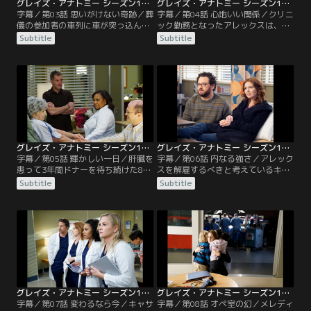
グレイズ・アナトミー シーズン13 第03話／字幕
グレイズ・アナトミー シーズン13 第04話／字幕
字幕／第03話 思いがけない奇跡／葬
字幕／第04話 心地いい関係／クリニ
儀の参加者の車列に車が突っ込んで
ック勤務となったアレックスは、屈
玉突き事故になり、大勢がERに搬送
辱の日々に耐えていた。彼に指示を
Subtitle
Subtitle
されてくる。事故を起こしたのは、
出す男性看護師ティミールは、押し
その日葬儀が開かれた男性の娘で、
寄せる患者を効率よくさばくことが
訃報を聞き10年ぶりに帰ってきた妊
最優先で、アレックスが弁護士との
婦カーラ。ドラッグに溺れていた過
打ち合わせに出掛けたいと申し出て
去があり、親戚中から嫌われている
も許可しない。そんな中、女子大学
彼女だったが、母親のジョージアだ
生エマの診察を任されることにな
けは娘が帰ってきたと喜ぶ。
る。一方、メレディスとオーウェ
ン、ネイサンは…。
グレイズ・アナトミー シーズン13 第05話／字幕
グレイズ・アナトミー シーズン13 第06話／字幕
字幕／第05話 輝かしい一日／肝臓を
字幕／第06話 内なる強さ／アレック
患って3年間ドナーを待ち続けた80
スを解雇するべきと考えているキャ
歳近い患者ジューンが、ついに移植
サリンは、ベイリーに彼の処遇につ
Subtitle
Subtitle
手術を受けられることになり、朝か
いて対応を迫る。そんな中、公判の
らウキウキのベイリー。ところが、
日程決めで裁判所に出廷したアレッ
熱中症で搬送された若い女性患者チ
クスは、手に気になる湿疹のある妊
ェルシーが急性肝不全となり、肝臓
娠中の女性ヴェロニカに出会う。ク
移植が必要に。チェルシーを担当し
リニックで詳しく診察をすると、彼
たメレディスやリチャードはベイリ
女は膵臓がんで、治療をしても余命
ーに打診をする。
は1年足らずと判明する。
グレイズ・アナトミー シーズン13 第07話／字幕
グレイズ・アナトミー シーズン13 第08話／字幕
字幕／第07話 変わるなら今／キャサ
字幕／第08話 オペ室の幻／メレディ