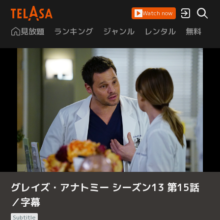
Watch now
見放題
ランキング
ジャンル
レンタル
無料
は
グレイズ・アナトミー シーズン13 第15話
／字幕
Subtitle