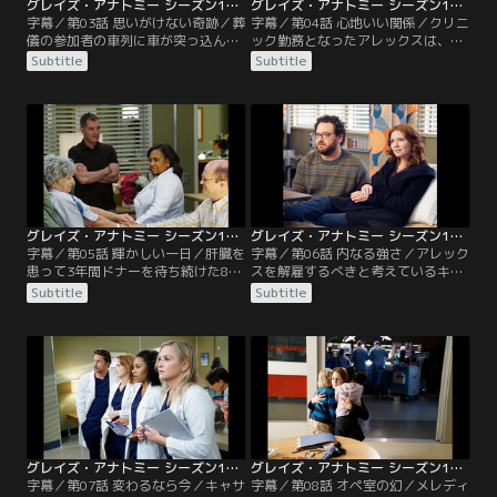
グレイズ・アナトミー シーズン13 第03話／字幕
グレイズ・アナトミー シーズン13 第04話／字幕
字幕／第03話 思いがけない奇跡／葬
字幕／第04話 心地いい関係／クリニ
儀の参加者の車列に車が突っ込んで
ック勤務となったアレックスは、屈
玉突き事故になり、大勢がERに搬送
辱の日々に耐えていた。彼に指示を
Subtitle
Subtitle
されてくる。事故を起こしたのは、
出す男性看護師ティミールは、押し
その日葬儀が開かれた男性の娘で、
寄せる患者を効率よくさばくことが
訃報を聞き10年ぶりに帰ってきた妊
最優先で、アレックスが弁護士との
婦カーラ。ドラッグに溺れていた過
打ち合わせに出掛けたいと申し出て
去があり、親戚中から嫌われている
も許可しない。そんな中、女子大学
彼女だったが、母親のジョージアだ
生エマの診察を任されることにな
けは娘が帰ってきたと喜ぶ。
る。一方、メレディスとオーウェ
ン、ネイサンは…。
グレイズ・アナトミー シーズン13 第05話／字幕
グレイズ・アナトミー シーズン13 第06話／字幕
字幕／第05話 輝かしい一日／肝臓を
字幕／第06話 内なる強さ／アレック
患って3年間ドナーを待ち続けた80
スを解雇するべきと考えているキャ
歳近い患者ジューンが、ついに移植
サリンは、ベイリーに彼の処遇につ
Subtitle
Subtitle
手術を受けられることになり、朝か
いて対応を迫る。そんな中、公判の
らウキウキのベイリー。ところが、
日程決めで裁判所に出廷したアレッ
熱中症で搬送された若い女性患者チ
クスは、手に気になる湿疹のある妊
ェルシーが急性肝不全となり、肝臓
娠中の女性ヴェロニカに出会う。ク
移植が必要に。チェルシーを担当し
リニックで詳しく診察をすると、彼
たメレディスやリチャードはベイリ
女は膵臓がんで、治療をしても余命
ーに打診をする。
は1年足らずと判明する。
グレイズ・アナトミー シーズン13 第07話／字幕
グレイズ・アナトミー シーズン13 第08話／字幕
字幕／第07話 変わるなら今／キャサ
字幕／第08話 オペ室の幻／メレディ