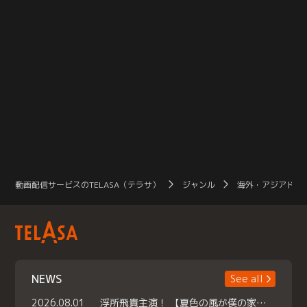
動画配信サービスのTELASA（テラサ）
ジャンル
海外・アジアドラ
NEWS
See all
2026.08.01
浮所飛貴主演！ 【夏色の風が僕の家にやってきた】 本日よりテラサで独占配信スタート！