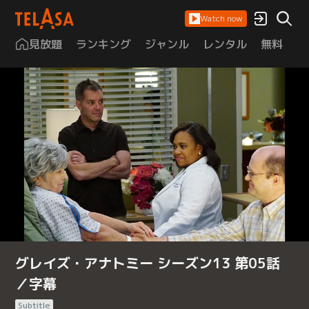
Watch now
見放題
ランキング
ジャンル
レンタル
無料
は
グレイズ・アナトミー シーズン13 第05話
／字幕
Subtitle