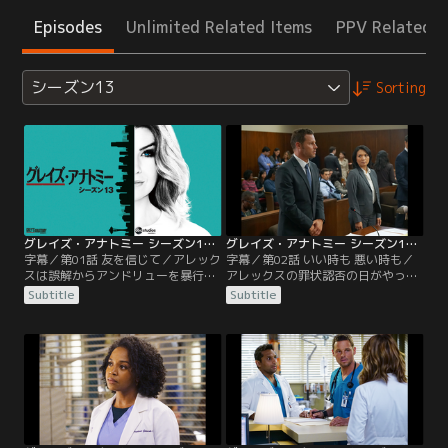
Episodes
Unlimited Related Items
PPV Related I
シーズン13
Sorting
グレイズ・アナトミー シーズン13 第01話／字幕
グレイズ・アナトミー シーズン13 第02話／字幕
字幕／第01話 友を信じて／アレック
字幕／第02話 いい時も 悪い時も／
スは誤解からアンドリューを暴行。
アレックスの罪状認否の日がやって
その後、重傷を負ったアンドリュー
来る。執行猶予付きの軽犯罪で済む
Subtitle
Subtitle
を自ら病院へ搬送するが、自分が暴
と思われていたが、結果は第二級重
行を加えたことは伏せたまま治療に
暴行罪という重罪で起訴されること
加わる。一方、アメリアとオーウェ
に。本人はもちろん、メレディス、
ンの結婚式に参加していたメレディ
ベイリーらも衝撃を受ける。一方、
スは、ジョーに呼び出されて家を訪
以前アレックスが腎臓移植を担当し
ねる。室内の痕跡から何があったか
た少年ザックが腹痛を訴えて来院。
を察したメレディスは…。
虫垂炎の疑いがあり薬で様子を見る
ことにするが…。