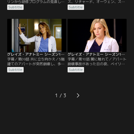
リンから研修プログラムの見直しを
ス、リチャード、オーウェン、ステ
指示されたベイリーは、教育コンサ
ファニーは、車の衝突事故で重傷を
Subtitle
Subtitle
ルタントとして有名な外科医イライ
負った身元不明の男性患者のオペを
ザ・ミニックを呼ぶ。ミニックは研
担当する。患者は肝臓と腎臓に損傷
修医を一室に集め、アテンディング
があり出血がひどく、さらにリチャ
に対する評価を聞き出す。指導医と
ード以外の3人は長時間勤務のあと
して問題のある医師を解雇するつも
だったため、疲労困憊だった。オペ
りかとアテンディングたちは戦々
が長時間になる中、リチャードは身
恐々。一方、研修プログラムの責任
元不明の患者を誰かに見立てるゲー
者であるリチャードは…。
ムをしようと提案。
グレイズ・アナトミー シーズン13 第09話／字幕
グレイズ・アナトミー シーズン13 第10話／字幕
字幕／第09話 共に立ち向かえ／5階
字幕／第10話 闇に触れて／アパート
建てのアパートが突然崩壊し、多数
崩壊事故があった日の夜、ベイリー
のけが人が病院に搬送されてくる。
とアリゾナ、ジョーは、凶悪犯罪者
Subtitle
Subtitle
ベイリーは患者の顔写真を撮って家
用の刑務所に収監されている受刑
族友人のために貼り出すよう指示。
者、16歳の妊婦クリステンの往診に
ベンは、司祭を呼んでくれと言うア
出掛ける。エルドリッジという医師
パートの大家マイカから、地震の影
がクリステンの担当医だったが、ク
響で建物の基礎が傷んでいたにもか
リステンは彼女に敵意をむき出しに
1
かわらず、資金を工面できずに放置
し、ベイリーたちの目の前でいきな
していたことを告白される。
り彼女に襲い掛かり指の骨を折って
しまう。