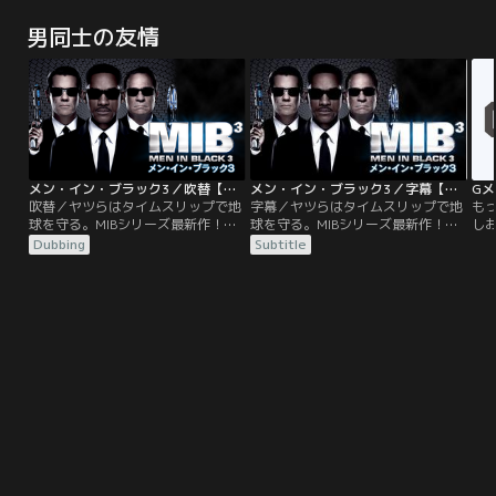
リント・イーストウッドが監督・主
父親から、野球の話を聞かされて育
っ
演を務めた衝撃のヒューマン・ドラ
ったレイ（K・コスナー）はある
て
男同士の友情
マ。ロサンゼルスのダウンタウンに
日、自分の農場で不思議な声を聞
は
ある小さなボクシング・ジムを営む
く。“それを作れば彼はやってく
を
老トレーナー、フランキー。ある
る”その意味を、野球場をつくるこ
く
日、31歳になる女性マギーがフラン
とだと解釈した彼は畑の一部を潰
こ
キーに弟子入りを志願するが…。
し、野球場を作ることを決意する。
し
メン・イン・ブラック3／吹替【ウィル・スミス×トミー・リー・ジョーンズ】
メン・イン・ブラック3／字幕【ウィル・スミス×トミー・リー・ジョーンズ】
Gメ
吹替／ヤツらはタイムスリップで地
字幕／ヤツらはタイムスリップで地
も
球を守る。MIBシリーズ最新作！エ
球を守る。MIBシリーズ最新作！エ
し
ージェント“J”と“K”のコンビは日
ージェント“J”と“K”のコンビは日
情
Dubbing
Subtitle
夜、エイリアンたちを監視、取締り
夜、エイリアンたちを監視、取締り
春
に奔走していた。ある日、Kの姿を
に奔走していた。ある日、Kの姿を
ド
探すJに上司は、「Kは40年前に亡
探すJに上司は、「Kは40年前に亡
力
くなった」と……。
くなった」と…。
た
す
く
の