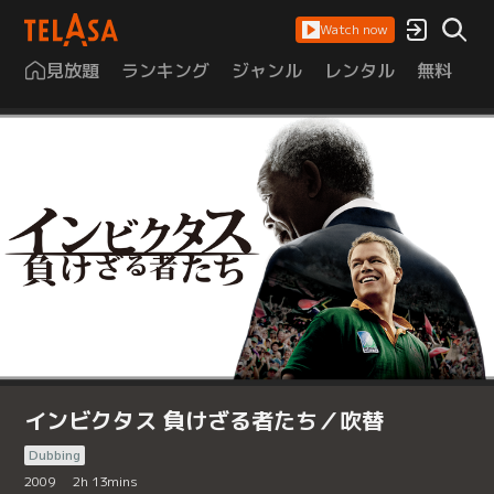
Watch now
見放題
ランキング
ジャンル
レンタル
無料
は
インビクタス 負けざる者たち／吹替
Dubbing
2009
2
h
13
mins