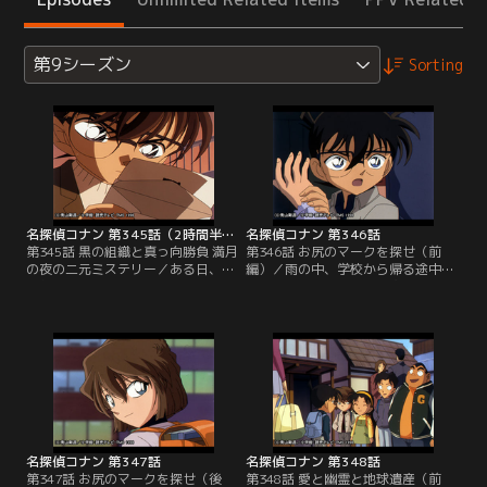
第9シーズン
Sorting
名探偵コナン 第345話（2時間半スペシャル）
名探偵コナン 第346話
第345話 黒の組織と真っ向勝負 満月
第346話 お尻のマークを探せ（前
の夜の二元ミステリー／ある日、小
編）／雨の中、学校から帰る途中の
五郎のもとに殺人予告をほのめかし
歩美は雨ガッパの男と激突してしま
た“季節外れのハロウィンパーティ
う。その男は慌てて何かを拾うと逃
ー”への招待状が届く。自分への挑
げ去ってしまった。なんとその男は
戦状と受け取った小五郎は早速、園
女性を刺し、逃げる途中の通り魔だ
子と2人だけで会場に向かった。い
ったのだ。歩美は顔を見ることはで
っぽう、新一の家にも同じ招待状が
きなかったが、通り魔の持ち物と思
届いていた。※番組内の告知は、放
われる数字の“5”に似たマークが手
送当時のものとなります。ご了承下
に残っていた。そして元太の尻にも
さい。
同じマークが…。
名探偵コナン 第347話
名探偵コナン 第348話
第347話 お尻のマークを探せ（後
第348話 愛と幽霊と地球遺産（前