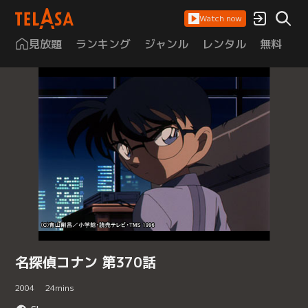
Watch now
見放題
ランキング
ジャンル
レンタル
無料
は
名探偵コナン 第370話
2004
24
mins