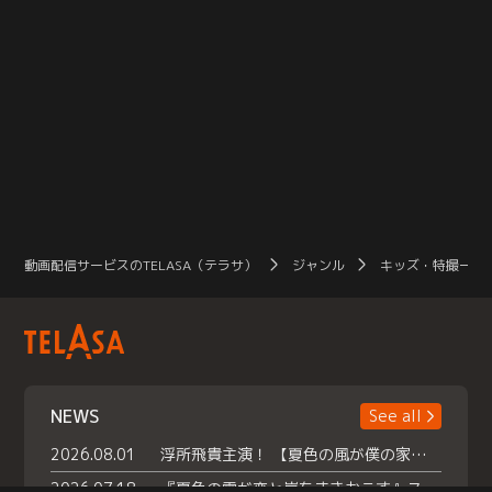
動画配信サービスのTELASA（テラサ）
ジャンル
キッズ・特撮一覧
NEWS
See all
2026.08.01
浮所飛貴主演！ 【夏色の風が僕の家にやってきた】 本日よりテラサで独占配信スタート！
2026.07.18
『夏色の雲が恋と嵐をまきおこす』スペシャルメイキング 【Part1】2026年７月18日（土）23時30分～配信スタート！話題のシーンの裏側を大公開！豪華キャスト大集合！ 『武宮家 真夏の家族会議』開催！