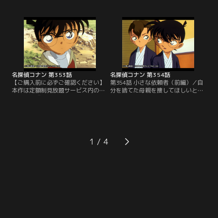
は携帯に入っていたメモリーの数字
の堕天使』公開記念！TVシリーズ特
の暗号を解き、さらに、携帯を忘れ
別配信 風の女神 萩原千速＆神奈川
た男は、わざと携帯を忘れ、電話を
県警セレクション」にて3/14～
かけてきた男に携帯を渡そうとして
8/31まで配信中です。ご加入の方は
いたのかもしれないと推理。だが、
見放題ページよりご視聴ください。
携帯を忘れた男は場所を間違えてし
／第352話 フィッシング大会の悲劇
まったのだ。喫茶店ポアロと間違え
（前編）／園子の誘いでバス釣り大
た店というのは…。
会に…。
名探偵コナン 第353話
名探偵コナン 第354話
【ご購入前に必ずご確認ください】
第354話 小さな依頼者（前編）／自
本作は定額制見放題サービス内の
分を捨てた母親を捜してほしいとい
「劇場版『名探偵コナン ハイウェイ
う人気子役、絹川和輝の依頼で、熱
の堕天使』公開記念！TVシリーズ特
海の旅館を訪れたコナン、蘭、小五
別配信 風の女神 萩原千速＆神奈川
郎。まもなく、フリーライターの鴨
県警セレクション」にて3/14～
下保比呂の絞殺死体が客室の浴槽で
8/31まで配信中です。ご加入の方は
発見される。鴨下はなぜか和輝が母
見放題ページよりご視聴ください。
親を捜していることを知っていた。
1
／第353話 フィッシング大会の悲劇
しかも鴨下の携帯電話には、犯人と
（後編）／警察は昨夜、船木と言い
みられる顔のない女性の写真が映っ
争っていた…。
ていた。