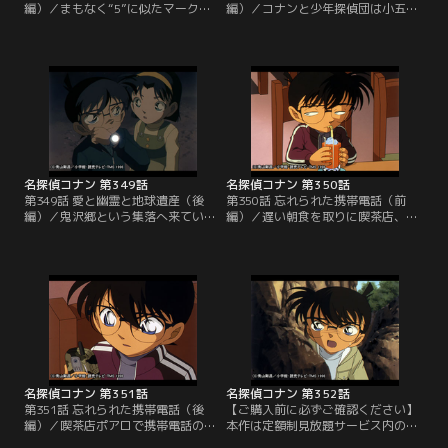
編）／まもなく“5”に似たマークは
編）／コナンと少年探偵団は小五郎
車のエンブレムだと判明。歩美の前
と蘭に連れられ、鬼沢郷という小さ
で通り魔が落としたのは血のついた
な村に観光に来ていた。ここでは、
車のキーだったのだ。警察の手配に
半年ほど前から子供の幽霊を見たと
より、アリバイがなくマスターキー
いう噂が広まっていた。コナンは元
をなくした3台の車の持ち主が米花
太たちに誘われ、幽霊を確かめるた
警察署に集まった。歩美は車の中か
めに散歩に出かけた。そのとき、歩
らスモークガラス越しに容疑者たち
美は近くの路地に同じ年くらいの少
を見るが、通り魔かどうか確認する
女が立っているのを見つけ、ついて
ことはできず…。
いってしまう。
名探偵コナン 第349話
名探偵コナン 第350話
第349話 愛と幽霊と地球遺産（後
第350話 忘れられた携帯電話（前
編）／鬼沢郷という集落へ来ていた
編）／遅い朝食を取りに喫茶店、ポ
コナンたちは、その日の夜、殺傷事
アロにやってきたコナンと小五郎。
件に遭遇。暴力団風の男・川治が重
そこで、ウエイトレスの梓に客が忘
要参考人として警察に連行されてい
れていった携帯電話の持ち主を捜し
った。だが、コナンは川治が犯人だ
てほしいと頼まれる。そこへ警視庁
とはどうしても思えない。そこで永
交通課の婦警、由美が現れ、携帯の
倉の家が10日前に家ごと場所を移動
持ち主はすでに交通事故で死んでい
させたと聞いたコナンは、以前に永
たことが発覚する。しかも、男の身
倉の家が建っていた廃屋から、ある
元は不明で手掛かりは暗号を残した
物を見つけ…。
携帯電話だけ…。
名探偵コナン 第351話
名探偵コナン 第352話
第351話 忘れられた携帯電話（後
【ご購入前に必ずご確認ください】
編）／喫茶店ポアロで携帯電話の持
本作は定額制見放題サービス内の
ち主捜しを頼まれた小五郎。コナン
「劇場版『名探偵コナン ハイウェイ