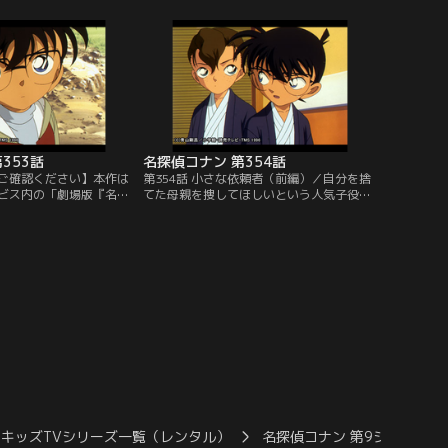
広まっていた。コナンは
れていった。だが、コナンは川治が犯人だ
、幽霊を確かめるために
とはどうしても思えない。そこで永倉の家
そのとき、歩美は近くの
が10日前に家ごと場所を移動させたと聞い
いの少女が立っているの
たコナンは、以前に永倉の家が建っていた
いってしまう。
廃屋から、ある物を見つけ…。
353話
名探偵コナン 第354話
ご確認ください】本作は
第354話 小さな依頼者（前編）／自分を捨
ビス内の「劇場版『名探
てた母親を捜してほしいという人気子役、
ェイの堕天使』公開記念！
絹川和輝の依頼で、熱海の旅館を訪れたコ
信 風の女神 萩原千速＆
ナン、蘭、小五郎。まもなく、フリーライ
ョン」にて3/14～
ターの鴨下保比呂の絞殺死体が客室の浴槽
です。ご加入の方は見放題
で発見される。鴨下はなぜか和輝が母親を
ださい。／第353話 フ
捜していることを知っていた。しかも鴨下
悲劇（後編）／警察は昨
の携帯電話には、犯人とみられる顔のない
っていた…。
女性の写真が映っていた。
キッズTVシリーズ一覧（レンタル）
名探偵コナン 第9シーズン