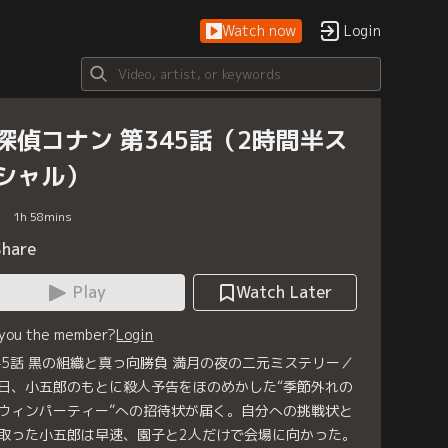
Watch now
Login
探偵コナン 第345話（2時間半ス
シャル）
1
h
58
mins
Share
Play
Watch Later
 you the member?
Login
45話 黒の組織と真っ向勝負 満月の夜の二元ミステリー／
日、小五郎のもとに殺人予告をほのめかした“季節外れの
ウィンパーティー”への招待状が届く。自分への挑戦状と
取った小五郎は早速、園子と2人だけで会場に向かった。