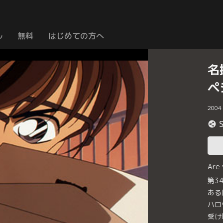
ル
無料
はじめての方へ
名
ペ
2004
Are
第3
ある
ハロ
受け