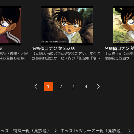
る途中の通り魔だ
手配により、アリバイがなくマスターキー
を見たという噂が
ることはできなか
をなくした3台の車の持ち主が米花警察署
元太たちに誘われ
と思われる数字
に集まった。歩美は車の中からスモークガ
散歩に出かけた。
に残っていた。そ
ラス越しに容疑者たちを見るが、通り魔か
路地に同じ年くら
ークが…。
どうか確認することはできず…。
を見つけ、ついて
話
名探偵コナン 第352話
名探偵コナン 第
帯電話（後編）／喫
【ご購入前に必ずご確認ください】本作は
【ご購入前に必ず
持ち主捜しを頼ま
定額制見放題サービス内の「劇場版『名探
定額制見放題サー
帯に入っていたメ
偵コナン ハイウェイの堕天使』公開記念！
偵コナン ハイウ
き、さらに、携帯
TVシリーズ特別配信 風の女神 萩原千速＆
TVシリーズ特別配
帯を忘れ、電話を
神奈川県警セレクション」にて3/14～
神奈川県警セレクシ
そうとしていたの
8/31まで配信中です。ご加入の方は見放題
8/31まで配信中
が、携帯を忘れた
ページよりご視聴ください。／第352話 フ
ページよりご視聴く
1
2
3
4
ったのだ。喫茶店
ィッシング大会の悲劇（前編）／園子の誘
ィッシング大会の
うのは…。
いでバス釣り大会に…。
夜、船木と言い争
キッズ・特撮一覧（見放題）
キッズTVシリーズ一覧（見放題）