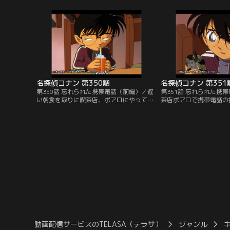
分への挑戦状と受け取った小五郎は早速、
の男は女性を刺し、逃げ
園子と2人だけで会場に向かった。いっぽ
ったのだ。歩美は顔を見
う、新一の家にも同じ招待状が届いてい
ったが、通り魔の持ち物
た。※番組内の告知は、放送当時のものと
の“5”に似たマークが手
なります。ご了承下さい。
して元太の尻にも同じマ
名探偵コナン 第350話
名探偵コナン 第351
第350話 忘れられた携帯電話（前編）／遅
第351話 忘れられた携
い朝食を取りに喫茶店、ポアロにやってき
茶店ポアロで携帯電話の
たコナンと小五郎。そこで、ウエイトレス
れた小五郎。コナンは携
の梓に客が忘れていった携帯電話の持ち主
モリーの数字の暗号を解
を捜してほしいと頼まれる。そこへ警視庁
を忘れた男は、わざと携
交通課の婦警、由美が現れ、携帯の持ち主
かけてきた男に携帯を渡
はすでに交通事故で死んでいたことが発覚
かもしれないと推理。だ
する。しかも、男の身元は不明で手掛かり
男は場所を間違えてしま
は暗号を残した携帯電話だけ…。
ポアロと間違えた店とい
動画配信サービスのTELASA（テラサ）
ジャンル