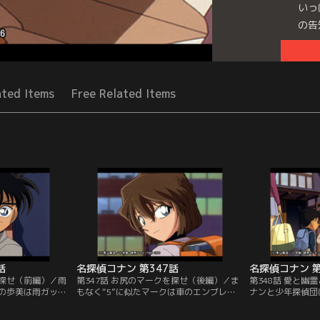
いっ
の告
Seri
ated Items
Free Related Items
話
名探偵コナン 第347話
名探偵コナン 第
を探せ（前編）／雨
第347話 お尻のマークを探せ（後編）／ま
第348話 愛と幽
の歩美は雨ガッパ
もなく“5”に似たマークは車のエンブレム
ナンと少年探偵団
その男は慌てて何
だと判明。歩美の前で通り魔が落としたの
れ、鬼沢郷という
まった。なんとそ
は血のついた車のキーだったのだ。警察の
た。ここでは、半