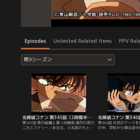
Episodes
Unlimited Related Items
PPV Rel
第9シーズン
名探偵コナン 第345話（2時間半スペシャル）
名探偵コナン 第346
第345話 黒の組織と真っ向勝負 満月の夜の
第346話 お尻のマーク
二元ミステリー／ある日、小五郎のもとに
の中、学校から帰る途中
殺人予告をほのめかした“季節外れのハロ
の男と激突してしまう。
ウィンパーティー”への招待状が届く。自
かを拾うと逃げ去ってし