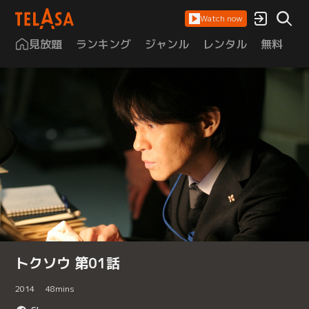
Watch now
見放題
ランキング
ジャンル
レンタル
無料
は
トクソウ 第01話
2014
48
mins