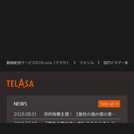
動画配信サービスのTELASA（テラサ）
ジャンル
国内ドラマ一覧（
NEWS
See all
2026.08.01
浮所飛貴主演！ 【夏色の風が僕の家にやってきた】 本日よりテラサで独占配信スタート！
2026.07.18
『夏色の雲が恋と嵐をまきおこす』スペシャルメイキング 【Part1】2026年７月18日（土）23時30分～配信スタート！話題のシーンの裏側を大公開！豪華キャスト大集合！ 『武宮家 真夏の家族会議』開催！
2026.07.15
救命医・遥（今田）の《心揺さぶる過去》や、 麻酔科医・権野（船越英一郎）の《謎多きプライベート》など… 《知られざるエピソード》を独占配信！