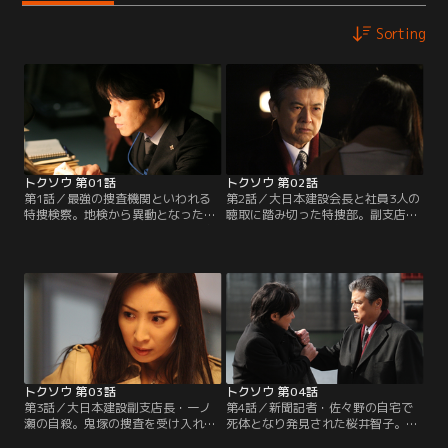
Sorting
トクソウ 第01話
トクソウ 第02話
第1話／最強の捜査機関といわれる
第2話／大日本建設会長と社員3人の
特捜検察。地検から異動となった検
聴取に踏み切った特捜部。副支店
事・織田俊哉は、特捜部副部長・鬼
長・一ノ瀬の聴取を任された織田
塚剛が指揮する直告班に配属とな
は、一ノ瀬の供述から贈収賄事件に
り、大日本建設と県知事の贈収賄事
疑問を抱き始めていた。織田は主任
件を担当することに。大日本建設の
検事らが他の社員を自白させる中、
一斉捜査で贈賄を示唆するメモを発
供述を裏付ける証拠を発見する。そ
見した鬼塚は、決定的な証拠がない
のころ、毎朝新聞の司法記者・桜井
まま、事件のシナリオを作ろうとす
智子は事件の真相を握る人物の情報
る。一方、鬼塚の捜査に疑問を抱く
を入手するが、鬼塚副部長にその人
織田は…。
物への接触を止められてしまう…。
トクソウ 第03話
トクソウ 第04話
第3話／大日本建設副支店長・一ノ
第4話／新聞記者・佐々野の自宅で
瀬の自殺。鬼塚の捜査を受け入れら
死体となり発見された桜井智子。重
れない織田は、特捜部失格の烙印を
要参考人として連行された佐々野