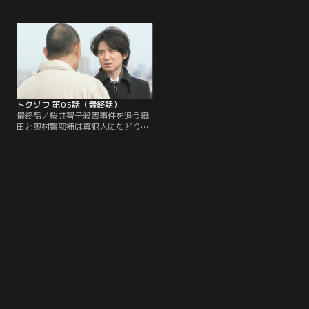
押されてしまう。衝突する織田と鬼
は、身に覚えがないと容疑を否認し
塚であったが、2人には織田の父に
ていた。そのころ、大日本建設の山
まつわる共通の過去があった。その
下を独自捜査していた織田は、聞き
頃、司法記者・桜井は事件の真相を
込みにきた奥村警部補から智子の手
握る山下に接触する。毎朝新聞が民
帳に「山下」の名前が書き込まれて
自党幹事長の収賄事件を示すスクー
いたことを知る。殺人事件の真相を
プを出した直後、桜井はある事件に
追う織田であったが、捜査線上に意
巻き込まれてしまう…。
外な人物が浮上することに…。
トクソウ 第05話（最終話）
最終話／桜井智子殺害事件を追う織
田と奥村警部補は真犯人にたどり着
こうとしている。そのころ、特捜部
ではついに民自党幹事長・谷山逮捕
の時を迎えていた。谷山の出頭を待
ち構える鬼塚副部長。しかし突然、
篠原部長に呼び出されることに。大
手ゼネコン贈収賄事件と不可解な殺
人事件が結びつく時、日本の検察と
マスコミの腐敗した「偽りの正義」
が暴走していく…。