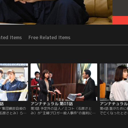
ated Items
Free Related Items
2話
アンナチュラル 第03話
アンナチュラル 
紙／集団練炭自殺の
第3話 予定外の証人／ミコト（石原さと
第4話 誰がため
石原さとみ）ら
み）が“主婦ブロガー殺人事件”の裁判に代
で亡くなったとさ
死であることを突
理証人として出廷した。だが、凶器とされ
幸）の死因を探る
不可能なダイイン
た包丁が本当の凶器でないことを指摘した
ち。そんな中、中
…。
ため、裁判は大混乱し…。
明らかになる出来