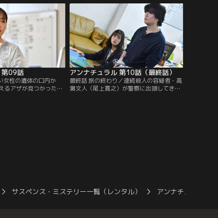
第09話
アンナチュラル 第10話（最終話）
若い女性の遺体の口内か
最終話 旅の終わり／連続殺人の容疑者・高
えるアザが見つかった。
瀬文人（尾上寛之）が警察に出頭してき
恋人を殺した犯人に繋が
た。だが、高瀬の殺人を立証できる証拠が
、警察は連続殺人の可能
なく、ミコト（石原さとみ）や中堂（井浦
新）たちは歯がゆさを感じ…。
サスペンス・ミステリー一覧（レンタル）
アンナチュラル