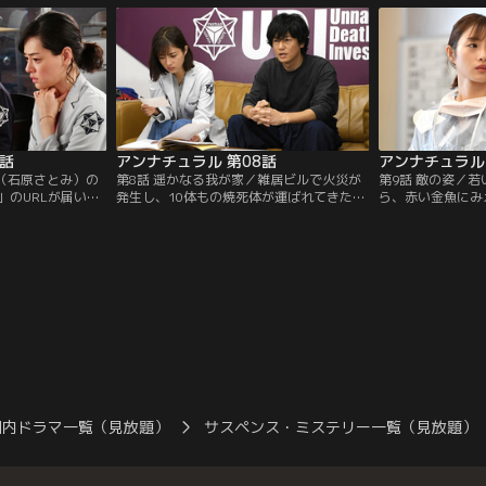
7話
アンナチュラル 第08話
アンナチュラル 
ト（石原さとみ）の
第8話 遥かなる我が家／雑居ビルで火災が
第9話 敵の姿／
」のURLが届い
発生し、10体もの焼死体が運ばれてきた。
ら、赤い金魚にみ
う？」と挑戦して
身元判明は困難を極めるが、ミコト（石原
中堂（井浦新）の
コトは勝負に乗る
さとみ）はある遺体から殺人を隠すための
るかと思われたが
放火では？と疑念を抱く。
性を否定する。
国内ドラマ一覧（見放題）
サスペンス・ミステリー一覧（見放題）