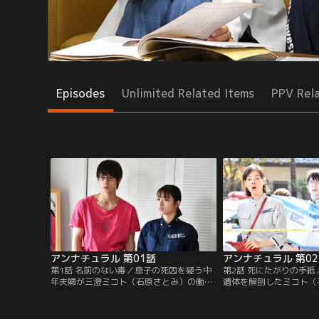
Episodes
Unlimited Related Items
PPV Rel
アンナチュラル 第01話
アンナチュラル 第0
第1話 名前のない毒／息子の死因を疑う中
第2話 死にたがりの手
年夫婦が三澄ミコト（石原さとみ）の働く
遺体を解剖したミコト（
UDIラボにやってきた。解剖の結果、薬毒
は、1人の少女だけが凍
物死が疑われるが、原因となった毒物がど
き止める。その上、解読
うしても特定できず…。
グメッセージも見つかり