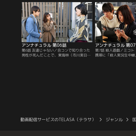
アンナチュラル 第06話
アンナチュラル 第0
第6話 友達じゃない／合コンで知り合った
第7話 殺人遊戯／ミコ
男性が死んだことで、東海林（市川実日
携帯に「殺人実況生中継
子）が連続殺人事件の犯人に疑われてしま
た。「死因はなんでしょ
った。ミコト（石原さとみ）らは容疑を晴
くる殺人者Sに対し、ミ
らすべく死因究明に乗り出す。
ことに。
動画配信サービスのTELASA（テラサ）
ジャンル