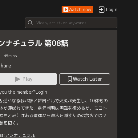
Watch now
Login
ンナチュラル 第08話
45
mins
Share
Play
Watch Later
 you the member?
Login
話 遥かなる我が家／雑居ビルで火災が発生し、10体もの
体が運ばれてきた。身元判明は困難を極めるが、ミコト
原さとみ）はある遺体から殺人を隠すための放火では？
念を抱く。
es:
アンナチュラル