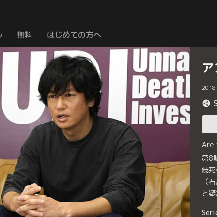
ル
無料
はじめての方へ
ア
2018
Are
第8
焼死
（石
と疑
Seri