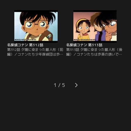
インロッカー前で板倉のソフトの受
いたコナンは、車に乗せてくれたカ
け渡しをすることになったコナン。
ップルが宝石強盗犯だということを
今のところ、ニュースは宝石強盗犯
暴いた。宝石強盗犯の処理を阿笠博
逃亡の情報だけしか扱っていない。
士に任せ、コナンは一人で取引現場
東京に戻る途中、阿笠博士の車のタ
へと向かう。ウォッカが指定したコ
イヤがパンクし、コナンと阿笠博士
インロッカーに先回りし物陰で見守
は通りかかった車に乗せてもらうこ
るコナン。そこへ拳銃を手にしたジ
とになるが…。
ンが現れた。
名探偵コナン 第312話
名探偵コナン 第313話
第312話 夕陽に染まった雛人形（前
第313話 夕陽に染まった雛人形（後
編）／コナンたち少年探偵団は歩美
編）／コナンたちは歩美の誘いで、
の誘いで、七段飾りの雛人形を並べ
七段飾りの雛人形を並べられれば、
られれば、その人形がもらえるとい
その人形がもらえるという観野宅を
う観野宅を訪れた。しかし、コナン
訪れた。しかし、コナンたちが出か
たちが買い物へ出かけている間に、
けている間に、高額な掛け軸「雷
高額な掛け軸「雷神」が空き巣に盗
神」が空き巣に盗まれてしまう。コ
まれてしまう。警察は犯人はベラン
ナンは歩美の「階段…」という言葉
1
ダから侵入したと断定するが、コナ
でついに事件の謎を解き明かすが、
ンはファックスの送信時刻からある
階段の踊り場で夕陽を見る歩美はな
ことに気づき…。
ぜか落ち着きがない。