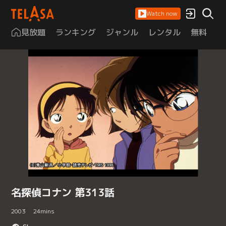
Watch now
見放題
ランキング
ジャンル
レンタル
無料
は
名探偵コナン 第313話
2003
24
mins