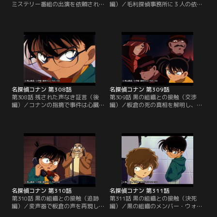
ミステリー番組の出演を依頼された
編）／毛利探偵事務所に３人の依頼
小五郎が訪れた洋館で起こった殺人
人が訪れた。行方不明の有名なシス
事件。捜査のために殺害現場を訪れ
テムエンジニア・板倉を捜してほし
たコナンは、床に貼ってあるガムテ
いという。コナンが追い続けている
ープに付着していた綿を見て、凶器
黒の組織のメンバー・テキーラと似
と犯人に気づく。早速小五郎に麻酔
た風貌の男を見かけたと聞き、この
針を打ち込もうとするコナンだが、
事件に関係しているのではないかと
なぜか麻酔針が出ない。仕方なくコ
考える。コナンたちは3人の依頼人
ナンは小五郎に事件のヒントを与え
とともに板倉が潜伏していた部屋を
ることに。
訪れるが…。
名探偵コナン 第308話
名探偵コナン 第309話
第308話 残された声なき証言（後
第309話 黒の組織との接触（交渉
編）／コナンの指摘で事件は心臓発
編）／板倉の死の真相を解明し、殺
作に見せかけた殺人事件と断定され
人事件を解決したコナンだったが、
た。板倉の持ち物のMOディスクに
板倉が黒の組織と関わっていたと思
直接関係のありそうな書き込みはな
われる以上、そちらの追求をしなけ
かった。だがコナンには、黒の組織
ればならない。ポケットには、板倉
の手がかりがつかめるかもしれない
の日記が記されたMOのコピーが入
貴重な資料だ。眠りの小五郎の推理
っている。一刻も早くMOの中身を
ショーを始めたコナンは、パソコン
見たいと意気込むコナンは、阿笠博
の操作を説明するふりをしてMOの
士の家に行き、パソコンでMOを開
コピーを作成する。
く。
名探偵コナン 第310話
名探偵コナン 第311話
第310話 黒の組織との接触（追跡
第311話 黒の組織との接触（決死
編）／変声器で板倉の声を再現しウ
編）／黒の組織のメンバー・ウォッ
ォッカと交渉した結果、賢橋駅のコ
カとの取引場所である賢橋駅に近づ