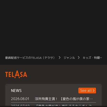
動画配信サービスのTELASA（テラサ）
ジャンル
キッズ・特撮一覧
NEWS
See all
2026.08.01
浮所飛貴主演！ 【夏色の風が僕の家にやってきた】 本日よりテラサで独占配信スタート！
2026.07.18
『夏色の雲が恋と嵐をまきおこす』スペシャルメイキング 【Part1】2026年７月18日（土）23時30分～配信スタート！話題のシーンの裏側を大公開！豪華キャスト大集合！ 『武宮家 真夏の家族会議』開催！