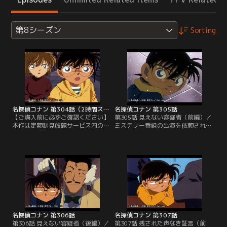
第8シーズン
Sorting
名探偵コナン 第304話（2時間スペシャル）
名探偵コナン 第305話
【ご購入前に必ずご確認ください】
第305話 見えない容疑者（前編）／
本作は定額制見放題サービス内の
ミステリー番組の出演を依頼された
「劇場版『名探偵コナン ハイウェイ
小五郎は、コナンと蘭を連れてロケ
の堕天使』公開記念！TVシリーズ特
現場の洋館にやってきた。そこで出
別配信 絆と秩序の捜査録！警察学校
会った出演者の雨城瑠璃は小五郎と
＆警視庁セレクション」にて3/14～
英理の中学の同級生だった。撮影が
8/31まで配信中です。ご加入の方は
始まると、主役の風見良輝はなぜか
見放題ページよりご視聴ください。
機嫌を悪くして現場から立ち去って
／第304話 （2時間SP）揺れる警視
しまう。その後、瑠璃の悲鳴ととも
庁 1200万人の人質／コナンと…。
に二階の一室に血まみれの風見の遺
体があった。
名探偵コナン 第306話
名探偵コナン 第307話
第306話 見えない容疑者（後編）／
第307話 残された声なき証言（前