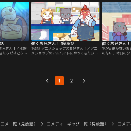
7話
働くお兄さん！ 第08話
働くお兄さん！ 
のお兄さん！／水族
第8話 アニメショップのお兄さん！／アニ
第9話 働かない
きたタピオとクエ
メショップのアルバイトにやってきたタピ
のない、休日のタ
業務に取り組む二
オとクエ彦。二匹は物忘れの激しいニワ徹
ない時の二匹はい
とは？【提供：バ
先輩と共に大量のグッズを捌いていく。
いるのか？【提供
【提供：バンダイチャンネル】
1
2
アニメ一覧（見放題）
コメディ・ギャグ一覧（見放題）
コメデ