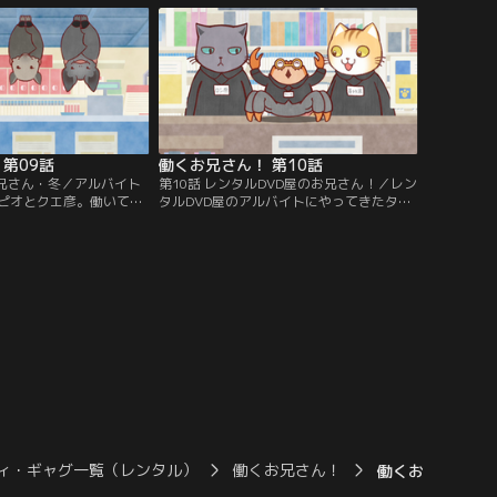
第09話
働くお兄さん！ 第10話
お兄さん・冬／アルバイト
第10話 レンタルDVD屋のお兄さん！／レン
ピオとクエ彦。働いてい
タルDVD屋のアルバイトにやってきたタピ
ったいどんな生活をして
オとクエ彦。二匹は貸し借りだけではない
：バンダイチャンネル】
業務の奥深さをカニ平先輩から学ぶ。【提
供：バンダイチャンネル】
ィ・ギャグ一覧（レンタル）
働くお兄さん！
働くお兄さん！ 