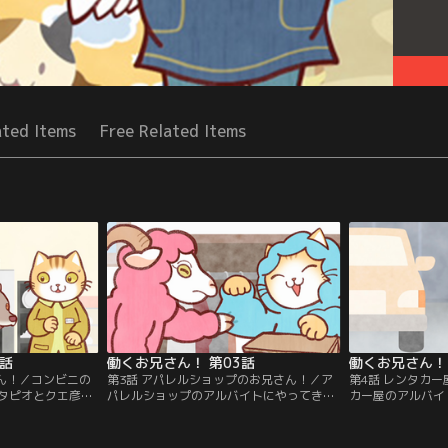
ated Items
Free Related Items
2話
働くお兄さん！ 第03話
働くお兄さん！ 
さん！／コンビニの
第3話 アパレルショップのお兄さん！／ア
第4話 レンタカ
タピオとクエ彦。
パレルショップのアルバイトにやってきた
カー屋のアルバイ
ジャコネ川先輩の
タピオとクエ彦。二匹は接客方法にも色々
クエ彦。二匹はゾ
バンダイチャンネ
あるのだとアルパ院先輩から学ぶ。【提
と、車両と業務を
供：バンダイチャンネル】
ダイチャンネル】