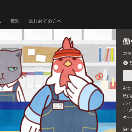
ル
無料
はじめての方へ
働
2018
Are
第8
バイ
ニワ
ダイ
Seri