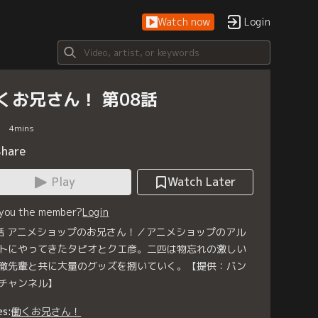
Watch now
Login
くお兄さん！ 第08話
4
mins
Share
Play
Watch Later
 you the member?
Login
話 アニメショップのお兄さん！／アニメショップのアル
トにやってきたタピオとクエ彦。二匹は物忘れの激しい
徹先輩と共に大量のグッズを捌いていく。【提供：バン
チャンネル】
es:
働くお兄さん！