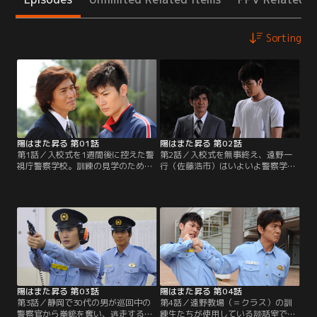
Sorting
陽はまた昇る 第01話
陽はまた昇る 第02話
第1話／入校式を1週間後に控えた警
第2話／入校式を無事終え、遠野一
視庁警察学校。訓練の見学のため新
行（佐藤浩市）はいよいよ警察学校
入生たちが集まる中、この場所
教官として本格的なスタートを切っ
に“もうひとりの新人”が姿を現し
た。一方、宮田英二（三浦春馬）ら
た。警視庁捜査一課所属の刑事から
遠野教場（＝クラス）の訓練生たち
一転、警察学校の教官として新たな
もまた、正式に巡査として採用。警
スタートを切ることになった48歳の
察学校での半年間にわたる過酷な試
遠野一行（佐藤浩市）だ。
練が、遂に幕を開ける！
陽はまた昇る 第03話
陽はまた昇る 第04話
第3話／静岡で30代の男が巡回中の
第4話／遠野教場（＝クラス）の訓
警察官から拳銃を奪い、逃走すると
練生たちが使用している談話室で、