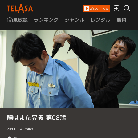
Watch now
見放題
ランキング
ジャンル
レンタル
無料
は
陽はまた昇る 第08話
2011
45
mins