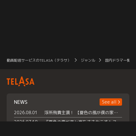
動画配信サービスのTELASA（テラサ）
ジャンル
国内ドラマ一覧（
NEWS
See all
2026.08.01
浮所飛貴主演！ 【夏色の風が僕の家にやってきた】 本日よりテラサで独占配信スタート！
2026.07.18
『夏色の雲が恋と嵐をまきおこす』スペシャルメイキング 【Part1】2026年７月18日（土）23時30分～配信スタート！話題のシーンの裏側を大公開！豪華キャスト大集合！ 『武宮家 真夏の家族会議』開催！
2026.07.15
救命医・遥（今田）の《心揺さぶる過去》や、 麻酔科医・権野（船越英一郎）の《謎多きプライベート》など… 《知られざるエピソード》を独占配信！