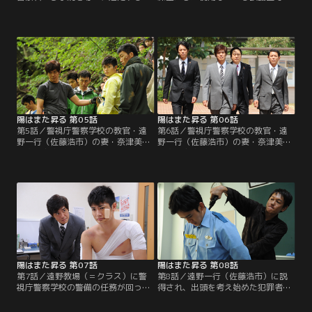
いう事件が発生した。朝一番にその
アイドルの写真集が見つかった。
ニュースを耳にした警視庁警察学校
「このような不謹慎極まりないもの
の教官・遠野一行（佐藤浩市）は、
を隠し持っていたとは許しがたい事
動揺のあまり動きを止めた。妻・奈
実」と、息巻く初任教養部長・簑島
津美（斉藤由貴）、そして彼女と逃
佐和子（真矢みき）。そこまで騒ぎ
避行している犯罪者・安西雄哉
立てるほどのことでない、と遠野一
（ARATA）は両者とも静岡出身。
行（佐藤浩市）は思いながらも教室
へ。
陽はまた昇る 第05話
陽はまた昇る 第06話
第5話／警視庁警察学校の教官・遠
第6話／警視庁警察学校の教官・遠
野一行（佐藤浩市）の妻・奈津美
野一行（佐藤浩市）の妻・奈津美
（斉藤由貴）とともに逃亡中の犯罪
（斉藤由貴）が入院先から姿を消し
者・安西雄哉（ARATA）を追い、警
た。犯罪者・安西雄哉（ARATA）の
視庁捜査一課長・杉崎孝夫（六角精
居場所を突き止め、身柄を確保する
児）らは静岡へ。ところが、入院中
ためには、奈津美の証言が必要…。
の奈津美を病室に残し、安西は姿を
携帯電話の通話記録から、遠野が奈
消してしまう。
津美に電話をかけていたことを知っ
た警視庁捜査一課長・杉崎孝夫（六
角精児）は、遠野に事情聴取をしよ
うとする。
陽はまた昇る 第07話
陽はまた昇る 第08話
第7話／遠野教場（＝クラス）に警
第8話／遠野一行（佐藤浩市）に説
視庁警察学校の警備の任務が回って
得され、出頭を考え始めた犯罪者・
くることになった。学校の警備とは
安西雄哉（ARATA）。その帰り道、
いえ、宮田英二（三浦春馬）や湯原
パトロール中の警察官に職務質問を