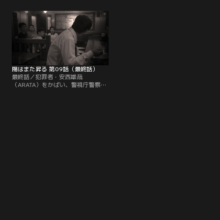
周太（池松壮亮）ら訓練生は警察官
受け、またも遠野に騙されたと誤解
として初めて現場に立つことにな
し警察官に襲い掛かった！しかも、
る。教官の遠野一行（佐藤浩市）は
威嚇射撃を試みた警察官が誤って、
訓練生たちに手錠を出させると、手
安西とともに逃げる遠野の妻・奈津
錠は警察官の分身であることを説
美（斉藤由貴）を射撃。奈津美は意
き、自分の手錠を前に卒業後の希望
識不明の重体となってしまう…。
配置先をじっくり考えるよう告げ
る。
陽はまた昇る 第09話（最終話）
最終話／犯罪者・安西雄哉
（ARATA）をかばい、警視庁警察学
校の教官・遠野一行（佐藤浩市）が
捜査員の放った銃弾に倒れた！一
方、やはり警官の発砲で撃たれ入院
中の遠野の妻・奈津美（斉藤由貴）
はこん睡状態に陥り、予断を許さな
い状態。初任教養部長・簑島佐和子
（真矢みき）が見守る中、奈津美は
生死の淵をさまよう。