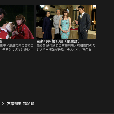
人は、子どもを戻さず追
だけの警備は無理だ。しかし鎌倉（山下真
。次は失敗できない。し
司）は、ライバルである暴力団関係の四
犯人対策はない。そこに
課・大橋警部（大和田伸也）の助けを借り
）の「あの、ちょっとよ
たくない。そこに美和子（深田恭子）の
という声が！
「あの、ちょっとよろしいですか？」とい
う声が！
話
富豪刑事 第10話（最終話）
豪刑事／焼畑市内の高校の
最終話 絶体絶命の富豪刑事／焼畑市内のカ
、何者かに次々と襲われ
ジノバー摘発が失敗。そんな中、喜久右衛
の熊谷コーチ（松村雄
門（夏八木勲）は、親交深い県警刑事部
捜査強化を申し込む。も
長・大谷（及川光博）の腹心の部下・市川
は、元ラグビー部員の非
（安藤一夫）に、元刑事の川村（松崎しげ
が状況証拠で未成年を拘
る）が営むバーに呼び出される。政財界を
抱える鎌倉警部（山下真
動かしてきた喜久右衛門の前に立ちはだか
美和子（深田恭子）が考
る巨悪の陰謀！？ 愛する祖父の危機に、美
とは！？
和子（深田恭子）は！
富豪刑事 第06話