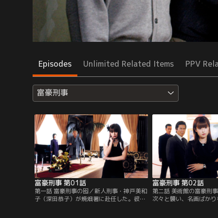
Episodes
Unlimited Related Items
PPV Rel
富豪刑事
富豪刑事 第01話
富豪刑事 第02話
第一話 富豪刑事の囮／新人刑事・神戸美和
第二話 美術館の富豪刑
子（深田恭子）が焼畑署に赴任した。彼女
次々と襲い、名画ばかり
は、政財界にも警察にも顔が効く大富豪・
没の『怪盗X』が現われ
神戸喜久右衛門（夏八木勲）の孫娘。7年
繰り返す怪盗Xに、鎌倉