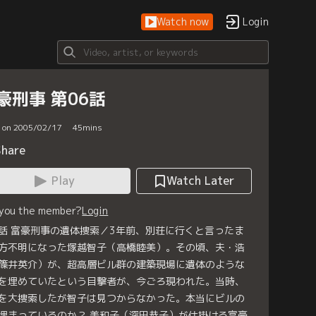
Watch now
Login
豪刑事 第06話
d on 2005/02/17
45
mins
Share
Play
Watch Later
 you the member?
Login
話 富豪刑事の遺体捜索／3年前、別荘に行くと言ったま
方不明になった塚越智子（高橋睦美）。その頃、夫・浩
篠井英介）が、超高層ビル群の建築現場に遺体のような
を埋めていたという目撃者が、今ごろ現われた。当時、
を大捜索したが智子は見つからなかった。本当にビルの
埋まっているのか？ 美和子（深田恭子）が仕掛ける富豪