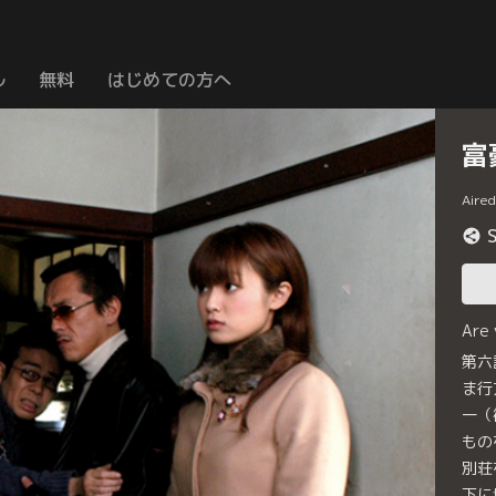
ル
無料
はじめての方へ
富
Aire
Are
第六
ま行
一（
もの
別荘
下に