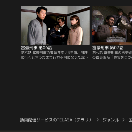
前の『五億円事件』の時効が目前で大忙し
たちは振り回され続け。
の鎌倉警部（山下真司）たちはそんな使え
美術館』に犯行予告状が
ない新人は必要ないと大憤慨。何とか早く
とよろしいですか」と手
辞めさせようと目論むが…。
（深田恭子）。神戸家の
た計画が始まる！
富豪刑事 第06話
富豪刑事 第07話
第六話 富豪刑事の遺体捜索／3年前、別荘
第七話 富豪刑事の古美
に行くと言ったまま行方不明になった塚越
の古美術品『真実を見つ
智子（高橋睦美）。その頃、夫・浩一（篠
畑市内の博物館へ運搬中
井英介）が、超高層ビル群の建築現場に遺
後には、博物館で一般公
体のようなものを埋めていたという目撃者
るのに…。国際問題に発
が、今ごろ現われた。当時、別荘を大捜索
ら、内密に捜査を進める
したが智子は見つからなかった。本当にビ
犯人の目処は立たない。
ルの下に埋まっているのか？ 美和子（深田
（深田恭子）が、手を挙
恭子）が仕掛ける富豪なワナとは！？
と、よろしいでしょうか
動画配信サービスのTELASA（テラサ）
ジャンル