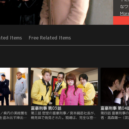
なワ
Mor
Seri
ated Items
Free Related Items
富豪刑事 第03話
富豪刑事 第04
事／県内の美術館を
第三話 密室の富豪刑事／宮本鋳造社長が、
第四話 富豪刑事
を盗み出す神出鬼
焼死体で発見された。現場は、完全な密室
者・高森陽一（吹
た。大胆な犯行を
だった自社ビル社長室。室内には可燃物も
子が、何者かに連
警部（山下真司）
なく、出火原因は全く分からない。犯人
員の給与を流用し