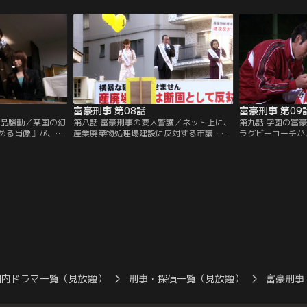
そんな中、『七瀬
は、宮本の商売敵・江草竜男（橋本さと
まんまと取った犯
届いた。「ちょっ
し）とその弟たちしか考えられない。だが
加の金を要求する
を上げた美和子
証拠はゼロだ。「ちょっとよろしいです
かし逃げ足の早い
財力をフルに使っ
か」と手を上げる美和子（深田恭子）。江
美和子（深田恭子
草兄弟を罠にはめるため、壮大な計画がス
ろしいですか？」
タートする！
富豪刑事 第08話
富豪刑事 第09
術品騒動／某国の幻
第八話 富豪刑事の要人警護／ネット上に、
第九話 学園の富
める肖像』が、焼
産業廃棄物処理場建設に反対する市議・大
ラグビーコーチが
に盗まれた。10日
蔵健吾（古田新太）の、狙撃依頼の書き込
る。市内最強豪校
開が予定されてい
みがされた。報酬は1千万円。いたずらか
基）は、焼畑署に
展する可能性か
もしれないが、大蔵が撃たれたら大問題
っとも疑わしいの
ことになったが、
だ。焼畑署刑事課総出で警備に当たる。街
行グループだ。だ
その時、美和子
頭演説でマイクを握る大蔵を、私服刑事た
束できない。頭を
げた。「ちょっ
ちが取り囲む。しかし、大警備をくぐり抜
司）たち。そこで
？」
け何者かが大蔵を狙撃！
え出したアイデア
国内ドラマ一覧（見放題）
刑事・探偵一覧（見放題）
富豪刑事