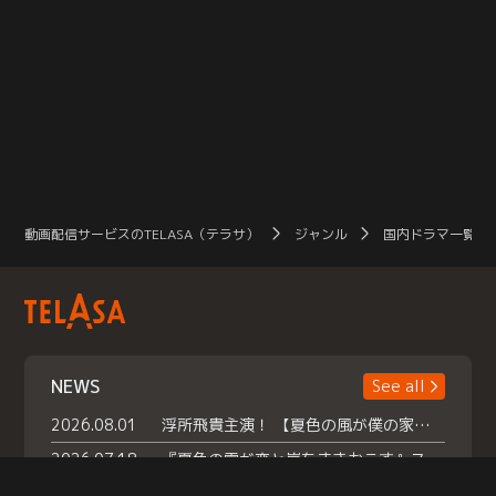
動画配信サービスのTELASA（テラサ）
ジャンル
国内ドラマ一覧（
NEWS
See all
2026.08.01
浮所飛貴主演！ 【夏色の風が僕の家にやってきた】 本日よりテラサで独占配信スタート！
2026.07.18
『夏色の雲が恋と嵐をまきおこす』スペシャルメイキング 【Part1】2026年７月18日（土）23時30分～配信スタート！話題のシーンの裏側を大公開！豪華キャスト大集合！ 『武宮家 真夏の家族会議』開催！
2026.07.15
救命医・遥（今田）の《心揺さぶる過去》や、 麻酔科医・権野（船越英一郎）の《謎多きプライベート》など… 《知られざるエピソード》を独占配信！