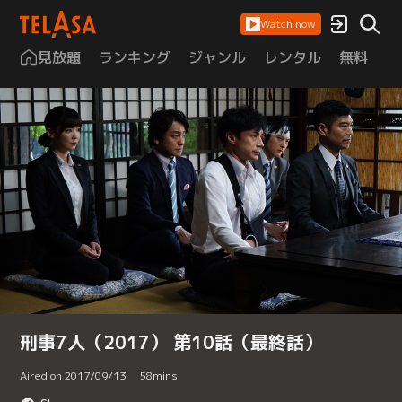
Watch now
見放題
ランキング
ジャンル
レンタル
無料
は
刑事7人（2017） 第10話（最終話）
Aired on 2017/09/13
58
mins