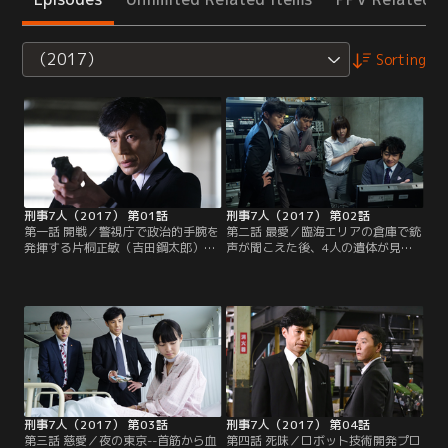
（2017）
Sorting
刑事7人（2017） 第01話
刑事7人（2017） 第02話
第一話 開戦／警視庁で政治的手腕を
第二話 最愛／臨海エリアの倉庫で銃
発揮する片桐正敏（吉田鋼太郎）が
声が聞こえた後、4人の遺体が見つ
室長となり、犯罪が激増する東京臨
かった。大きなバッグを背に、現場
海エリアを専従捜査する“最強の別
からバイクで立ち去る人物を目撃し
動隊”＝「第11方面本部準備室」が
た天樹は追跡を開始。だが、猛追も
発足。「警視庁機動捜査隊」の刑
むなしく見失ってしまう。
事・天樹悠（東山紀之）をはじめ、
「警視庁捜査一課12係」に所属する
沙村康介（高嶋政宏）らが集めら
れ、有能な精鋭7人が再びひとつに
なる。
刑事7人（2017） 第03話
刑事7人（2017） 第04話
第三話 慈愛／夜の東京--首筋から血
第四話 死味／ロボット技術開発プロ