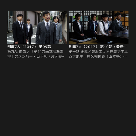
が“新たな勢力”として台頭。その会
者3人が次々と倒れた。結果、井村
社が所有する空き地で、女性の白骨
は死亡。彼と同じ会社の社長・伊藤
死体が見つかった。被害者は頭頂部
真理子（山口香緒里）と、個人投資
を殴打されて即死したとみられてい
家の原咲希（矢田亜希子）はなんと
たが、法医学教室教授・堂本俊太郎
か一命を取り留め、病院へ搬送され
（北大路欣也）の見立ては違った。
る。まもなく、何者かがパーティー
なんと、被害者は土に埋められた
の最中、立食用パエリアに毒物を混
後、一度蘇生していたというのだ！
入したことが判明。
刑事7人（2017） 第09話
刑事7人（2017） 第10話（最終話）
第九話 血戦／「第11方面本部準備
第十話 正義／臨海エリアを裏で牛耳
室」のメンバー・山下巧（片岡愛之
る大地主・馬久根恒義（山本學）の
助）が拉致され、行方不明となって
狙撃を次々と試み、天樹悠（東山紀
数週間--。室長・片桐正敏（吉田鋼
之）ら「第11方面本部準備室」の
太郎）の独断による指揮のもと、天
面々に阻止された男2人が自殺し
樹悠（東山紀之）ら「第11方面本
た。その後、事件現場となったビル
部」の面々は、管轄する臨海エリア
には、第三波として複数の爆弾も仕
の薬物カルテルを摘発。山下の拉致
掛けられていたことが判明。天樹ら
にも関与していると思われる大地
は、臨海エリアの利権を狙う謎の人
主・馬久根恒義（山本學）を倒すべ
物「御厨」によるテロの可能性を疑
く、大きく動き出した！
う。