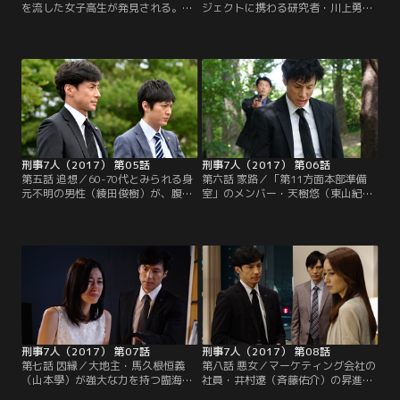
を流した女子高生が発見される。一
ジェクトに携わる研究者・川上勇人
命は取り留めたものの、襲われる被
（沖田裕樹）が、何者かに首を絞め
害者は1人、2人と増え続け、ついに
られ殺された。第一発見者は被害者
4人目の被害者は大量出血により死
と旧知の仲で、事件当日に待ち合わ
に至る。いずれの被害者も首筋に咬
せをしていた区役所の職員・吉原浩
まれたような跡があり、血液を大量
作（尾美としのり）。川上から急に
に抜かれていたことから、世間で
合流時間を2時間遅らせたいと言わ
は“吸血鬼の仕業”だと大騒ぎに…。
れ、職場近くで時間をつぶしていた
ところ、助けを求める電話を受けて
駆けつけたのだという。
刑事7人（2017） 第05話
刑事7人（2017） 第06話
第五話 追想／60-70代とみられる身
第六話 家路／「第11方面本部準備
元不明の男性（綾田俊樹）が、腹部
室」のメンバー・天樹悠（東山紀
を刺されて死亡した。まもなく検死
之）の妻子が不慮の事故で亡くなっ
の結果、被害者は末期がんを患って
て12年--。その命日に天樹は、亡き
いたにもかかわらず、医者にかかっ
妻・清（井上依吏子）の父でもある
ていなかったことが判明。さらに、
法医学教室教授・堂本俊太郎（北大
顔を整形し、“田中一郎”という偽名
路欣也）から、ある事実を告げられ
を使って暮らしていたことが分か
る。それは天樹も初めて聞く“衝撃
る。しかも、復元した整形前の顔を
の事実”だった！
照合すると、ありえない結果が出
る。
刑事7人（2017） 第07話
刑事7人（2017） 第08話
第七話 因縁／大地主・馬久根恒義
第八話 悪女／マーケティング会社の
（山本學）が強大な力を持つ臨海エ
社員・井村遼（斉藤佑介）の昇進を
リアでは、マンション投資会社
祝うパーティーで、主役を含む参加