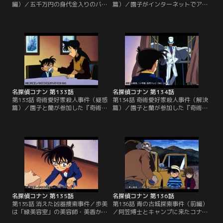
編）／五千万円の身代金入りのバッ
篇）／園子がインターネットでアク
グを持ち去ろうとした犯人は刑事た
セスしている「奇術愛好家連盟」の
ちに取り押さえられたが、床に転が
集まりが雪の山中にあるロッジで開
っていた携帯電話からもう一人の犯
催された。蘭も園子と一緒に参加す
人が仲間の解放と、さらに10億円の
ることになり、小五郎とコナンは車
現金を要求してきた。試合終了まで
で二人を送っていく。その帰り道、
に金を用意しなければ観客を殺すと
カーラジオのニュースで蘭が参加し
いう。目暮警部は捕らえた男を解放
ている集まりのリーダーが自宅で殺
し、大観衆の中に潜むもう一人の犯
されたことを知り、あわててロッジ
人の姿を捜すが…。
に引き返すが…。
名探偵コナン 第133話
名探偵コナン 第134話
第133話 奇術愛好家殺人事件（疑惑
第134話 奇術愛好家殺人事件（解決
篇）／園子と蘭が参加した『奇術愛
篇）／園子と蘭が参加した『奇術愛
好家連盟』の集まりは連続殺人事件
好家連盟』の集まりで二人が殺さ
の様相を呈してきた。ボードリーダ
れ、蘭と園子までがボーガンの矢で
ーの西山が自宅で殺されたのに続
狙われた。林の中に落ちていたボー
き、雪の山中で孤立したロッジでは
ガンと、木の幹に空けられた穴、矢
浜野の死体が雪の降り積もる裏庭に
が撃ち込まれた風呂場の外に落ちて
放置されていた。疑心暗鬼に陥るメ
いたホチキスの針。犯人の正体とト
ンバーから西山と影法師との口論の
リックを見破ったコナンはひもやホ
いきさつを聞いたコナンは第三の事
チキスなどの小道具を集め、謎解き
件に身構えるが…。
の準備を始める。
名探偵コナン 第135話
名探偵コナン 第136話
第135話 消えた凶器捜索事件／歩美
第136話 青の古城探索事件（前編）
は「緑美容室」の美容師・美香から
／阿笠博士とキャンプに来たコナン
自宅でカットしてあげるという申し
たちは、森の中にそびえ立つ西洋風