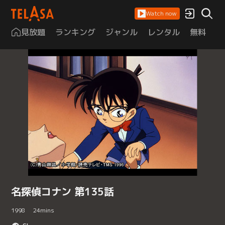
Watch now
見放題
ランキング
ジャンル
レンタル
無料
は
名探偵コナン 第135話
1998
24
mins