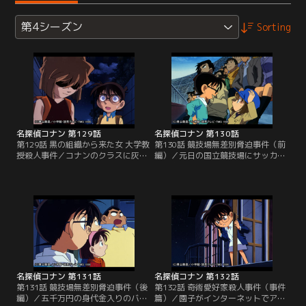
第4シーズン
Sorting
名探偵コナン 第129話
名探偵コナン 第130話
第129話 黒の組織から来た女 大学教
第130話 競技場無差別脅迫事件（前
授殺人事件／コナンのクラスに灰原
編）／元日の国立競技場にサッカー
哀という名の奇妙な少女が転校して
の天皇杯決勝を観戦に行ったコナン
きた。クールな態度で歩美たちをあ
たちの目の前でサッカーボールに銃
しらう哀だが、コナンだけには興味
弾が撃ち込まれた。この銃弾は身代
を示す。少年探偵団に依頼された事
金を要求する脅迫電話の犯人が、脅
件の調査に哀を誘い、コナンと一緒
迫が本物だと見せつけるためのもの
に同級生の俊也の兄を救い出し、事
だった。犯人の指示通り、現金が入
件を解決する。その復路、哀を家ま
ったバッグが用意され、駆けつけた
で送る途中でコナンは思いもかけな
刑事たちが競技場内で張り込みをす
い言葉を哀の口から聞く。
るが…。
名探偵コナン 第131話
名探偵コナン 第132話
第131話 競技場無差別脅迫事件（後
第132話 奇術愛好家殺人事件（事件
編）／五千万円の身代金入りのバッ
篇）／園子がインターネットでアク