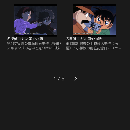
のマンションに行く。が、美香は何
の招きで城に一泊することになる。
者かに殺されていた。美香の首の前
間宮家の長女で満の妻が焼死したと
方にだけ索条痕があり、美容室の店
いう不気味な塔、チェス盤をかたど
長・緑の態度に不振を抱いたコナン
った庭など、いわくあり気な事件や
は、緑が気にしていた不燃ゴミ置き
事柄が続いている城らしい。コナン
場を捜索するが…。
は怪しげな雰囲気漂う城の内部を捜
索するが…。
名探偵コナン 第137話
名探偵コナン 第138話
第137話 青の古城探索事件（後編）
第138話 最後の上映殺人事件（前
／キャンプの途中で見つけた古城に
編）／小学校の創立記念日にコナン
一泊することになったコナンたち
と、哀、歩美、元太、光彦の5人
は、いわくあり気な住人たちから、
は、リバイバルの映画「大怪獣ゴメ
宝の在り処を示すらしい城の謎を聞
ラ」を見に行く。この映画館は不動
かされ、興味を持つ。が、早々にコ
産屋の張田の嫌がらせで閉館に追い
ナンが行方不明になり、阿笠博士ま
込まれ、今日が最後の上映だとい
でもが姿を消してしまう。残された
う。コナンも昔に戻って映画を楽し
1
哀、歩美、光彦、元太の子供たち四
もうとするが、映画の上映中に首を
人は自分たちだけで二人を捜し出そ
吊った張田のシルエットがスクリー
うとするが…。
ンに映し出される。