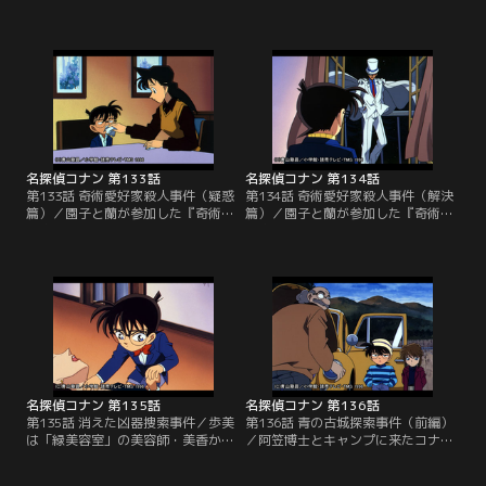
グを持ち去ろうとした犯人は刑事た
セスしている「奇術愛好家連盟」の
ちに取り押さえられたが、床に転が
集まりが雪の山中にあるロッジで開
っていた携帯電話からもう一人の犯
催された。蘭も園子と一緒に参加す
人が仲間の解放と、さらに10億円の
ることになり、小五郎とコナンは車
現金を要求してきた。試合終了まで
で二人を送っていく。その帰り道、
に金を用意しなければ観客を殺すと
カーラジオのニュースで蘭が参加し
いう。目暮警部は捕らえた男を解放
ている集まりのリーダーが自宅で殺
し、大観衆の中に潜むもう一人の犯
されたことを知り、あわててロッジ
人の姿を捜すが…。
に引き返すが…。
名探偵コナン 第133話
名探偵コナン 第134話
第133話 奇術愛好家殺人事件（疑惑
第134話 奇術愛好家殺人事件（解決
篇）／園子と蘭が参加した『奇術愛
篇）／園子と蘭が参加した『奇術愛
好家連盟』の集まりは連続殺人事件
好家連盟』の集まりで二人が殺さ
の様相を呈してきた。ボードリーダ
れ、蘭と園子までがボーガンの矢で
ーの西山が自宅で殺されたのに続
狙われた。林の中に落ちていたボー
き、雪の山中で孤立したロッジでは
ガンと、木の幹に空けられた穴、矢
浜野の死体が雪の降り積もる裏庭に
が撃ち込まれた風呂場の外に落ちて
放置されていた。疑心暗鬼に陥るメ
いたホチキスの針。犯人の正体とト
ンバーから西山と影法師との口論の
リックを見破ったコナンはひもやホ
いきさつを聞いたコナンは第三の事
チキスなどの小道具を集め、謎解き
件に身構えるが…。
の準備を始める。
名探偵コナン 第135話
名探偵コナン 第136話
第135話 消えた凶器捜索事件／歩美
第136話 青の古城探索事件（前編）
は「緑美容室」の美容師・美香から
／阿笠博士とキャンプに来たコナン
自宅でカットしてあげるという申し
たちは、森の中にそびえ立つ西洋風
出を受け、コナンたちと一緒に美香
の城に迷い込み、城の主人・間宮満