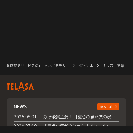
動画配信サービスのTELASA（テラサ）
ジャンル
キッズ・特撮一覧
NEWS
See all
2026.08.01
浮所飛貴主演！ 【夏色の風が僕の家にやってきた】 本日よりテラサで独占配信スタート！
2026.07.18
『夏色の雲が恋と嵐をまきおこす』スペシャルメイキング 【Part1】2026年７月18日（土）23時30分～配信スタート！話題のシーンの裏側を大公開！豪華キャスト大集合！ 『武宮家 真夏の家族会議』開催！