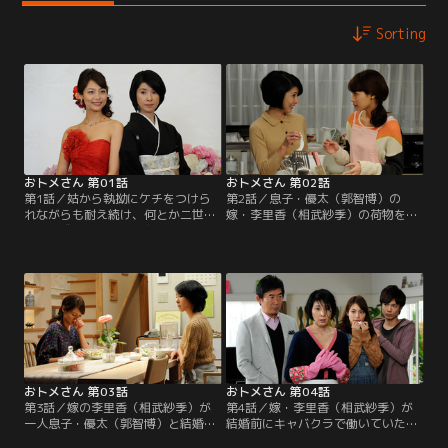
Sorting
おトメさん 第01話
おトメさん 第02話
第1話／姑から執拗にケチをつけら
第2話／息子・優太（郭智博）の
れながらも耐え続け、何とか二世帯
嫁・李里香（相武紗季）の荷物をこ
同居を成立させてきた主婦・水沢麻
っそりとあさり、手帳の中にずらり
子（黒木瞳）。やがて悩みの種だっ
と書き込まれた男性の名前と名刺の
た姑も亡くなり、悪夢のような同居
束を見つけてしまった麻子（黒木
生活から解放された麻子だったが、
瞳）は、嫁の過去に対する疑念を膨
その2年後に人生を左右する運命の
らませる一方。何とか李里香の化け
日を迎えることとなる。
の皮をはがそうと、遠回しに探りを
入れようとするが、明るくシッカリ
者の嫁からは期待するようなボロは
出てこない。
おトメさん 第03話
おトメさん 第04話
第3話／嫁の李里香（相武紗季）が
第4話／嫁・李里香（相武紗季）が
一人息子・優太（郭智博）と結婚す
結婚前にキャバクラで働いていたこ
る前、こともあろうかキャバクラで
とを、麻子（黒木瞳）が家族全員の