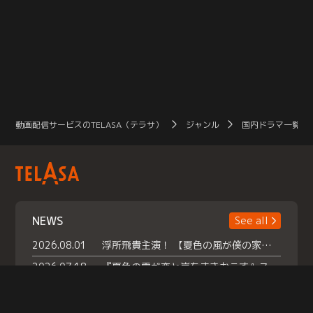
動画配信サービスのTELASA（テラサ）
ジャンル
国内ドラマ一覧（
NEWS
See all
2026.08.01
浮所飛貴主演！ 【夏色の風が僕の家にやってきた】 本日よりテラサで独占配信スタート！
2026.07.18
『夏色の雲が恋と嵐をまきおこす』スペシャルメイキング 【Part1】2026年７月18日（土）23時30分～配信スタート！話題のシーンの裏側を大公開！豪華キャスト大集合！ 『武宮家 真夏の家族会議』開催！
2026.07.15
救命医・遥（今田）の《心揺さぶる過去》や、 麻酔科医・権野（船越英一郎）の《謎多きプライベート》など… 《知られざるエピソード》を独占配信！