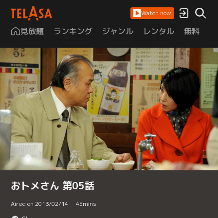
Watch now
見放題
ランキング
ジャンル
レンタル
無料
は
おトメさん 第05話
Aired on 2013/02/14
45
mins