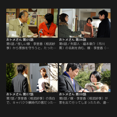
働いていた！しかも優太には、カフ
前で暴露してしまった！寝耳に水
ェで働いていた、と真っ赤な嘘まで
の“妻の秘密”…。長男・優太（郭智
ついて…。自分たち家族を欺く嫁の
博）は思わず言葉を失ってしまう。
嘘を知ってしまった麻子（黒木瞳）
ところが李里香は予想外の行動に出
は、居ても立っても居られず、李里
る。「嘘をつくつもりはなかっ
香に直接問いただす。
た」、「好きになればなるほど本当
のことを言えなくなってしまった」
と、泣きながら訴え始めたのだ。
おトメさん 第05話
おトメさん 第06話
第5話／怪しい嫁・李里香（相武紗
第6話／失踪人・福本章介（市川
季）から家族を守ろうと、たったひ
勇）の名刺を含む、嫁・李里香（相
とりで奮闘を続けてきた麻子（黒木
武紗季）の持ち物が忽然と消えた！
瞳）は、夫・博行（石田純一）から
それらを嫁の怪しげな正体を暴くた
その“行き過ぎた行動”を諌められ、
めの証拠として、夫・博行（石田純
思わず家出。そのまま、刑事・呉竹
一）に見せようとした麻子（黒木
（大地康雄）のもとへと向かう。
瞳）は愕然…。李里香が荷物をすべ
て倉島（渋川清彦）に預けたのでは
ないか、と疑う。というのも、倉島
はこっそりと李里香に現金を渡して
いた男。
おトメさん 第07話
おトメさん 第08話
第7話／李里香（相武紗季）の告白
第8話／嫁・李里香（相武紗季）が
で、キャバクラ嬢時代の客だった失
家を出て行ってしまったため、連れ
踪人・福本（市川勇）が、勤め先の
戻しに走った麻子（黒木瞳）は夫・
都庁から横領した金を使っては一方
博行（石田純一）との長きにわたる
的に貢ぎ、しつこく付きまとってい
結婚生活で抱いていた本音を告白。