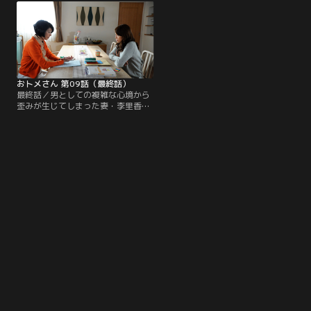
たことが判明。しかも、最後に目撃
李里香との間に雪解けの兆しが見え
された旅館で、福本が「カオリとい
始めていた…。一方、刑事・呉竹
う女性と約束している」と話してい
（大地康雄）は、失踪中の都庁職
たことも判る。カオリとは、李里香
員・福本（市川勇）が億単位の公金
が以前使っていた源氏名。
の横領に関与していた事実を知るこ
とに。
おトメさん 第09話（最終話）
最終話／男としての複雑な心境から
歪みが生じてしまった妻・李里香
（相武紗季）との関係を、紆余曲折
の末に修復し、麻子（黒木瞳）ら両
親との同居を解消することを決意し
た長男・優太（郭智博）。その決意
を受け、麻子は李里香にこう切り出
した。「あなたにこの家をお願いし
たいの」姑の真意が掴めず戸惑う李
里香。そんな嫁に麻子が告げたの
は“知られざる驚愕の事実”だった！