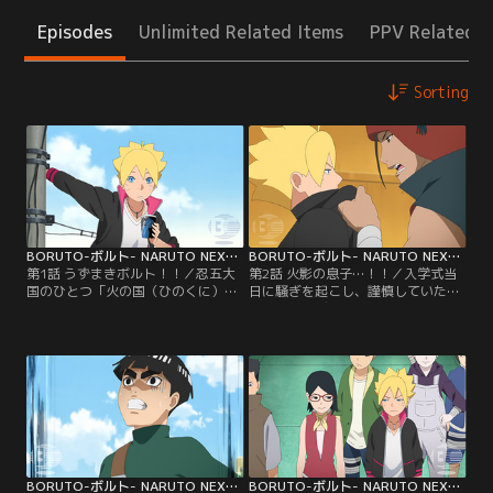
Episodes
Unlimited Related Items
PPV Related I
Sorting
BORUTO-ボルト- NARUTO NEXT GENERATIONS 第001話
BORUTO-ボルト- NARUTO NEXT GENERATIONS 第002話
第1話 うずまきボルト！！／忍五大
第2話 火影の息子…！！／入学式当
国のひとつ「火の国（ひのくに）」
日に騒ぎを起こし、謹慎していたボ
にある「木ノ葉隠れ（このはがく
ルトがアカデミーに初登校した。だ
れ）の里」--この里に住むうずまき
が、里の英雄と名高い七代目火影の
ボルトは、里長である七代目火影
息子でありながら、いきなり謹慎処
（ほかげ）・うずまきナルトを父に
分を受けたボルトにクラスメイトの
持つ少年だ。ある日ボルトは、不良
目は冷たい。そんな中ボルトはクラ
たちに絡まれていた少年・雷門デン
スメイトのひとり、結乃（ゆいの）
キを助ける。力も気も弱いデンキ
イワベエにケンカを売られる。イワ
は、不良たちばかりか自分の父親に
ベエは優れた戦闘センスを持ちなが
反発することもできないでいた…。
ら、素行の悪さが原因で…。【提
【提供：バンダイチャンネル】
供：バンダイチャンネル】
BORUTO-ボルト- NARUTO NEXT GENERATIONS 第003話
BORUTO-ボルト- NARUTO NEXT GENERATIONS 第004話