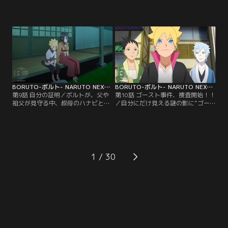
の熱視線に怯える（？）チョウチョ
れ、急に暴れ出した人々--はじめは
ウは、この気味の悪い相手を捕まえ
アカデミーの周辺だけで起こってい
てやろうと息巻く。そしてついに犯
た異変が、徐々に里中に広がり始め
人・隠蓑（かくれみの）マギレを捕
ていた--。そんなある晩ボルトは、
まえることに成功。だがマギレは、
謎の人物から不思議な瞳術（どうじ
実はチョウチョウのクラスの委員
ゅつ）を与えられる夢を見る。それ
長・筧（かけい）スミレのことが好
により、母・ヒナタの家系、日向
きでずっと彼女を見ていたのだっ
（ひゅうが）一族特有の能力であ
た…。【提供：バンダイチャンネ
る…。【提供：バンダイチャンネ
ル】
ル】
BORUTO-ボルト- NARUTO NEXT GENERATIONS 第009話
BORUTO-ボルト- NARUTO NEXT GENERATIONS 第010話
第9話 自分の証明／ボルトが、父や
第10話 ゴースト事件、捜査開始！！
祖父が見守る中、叔母のハナビと手
／自分にだけ見える謎の影に“ゴー
合わせすることになった。父に認め
スト”と名づけたボルトは、仲のよ
てもらうため果敢に戦うボルト。だ
いシカダイやミツキと協力して“ゴ
が、どんなにがんばっても白眼を発
ースト事件”を解決しようと張り切
動させることができず、覚醒した形
る。そんなボルトを陰ながら応援し
跡もないことがわかる。これまで見
ようと、シノが授業の一環として各
えていた歪んだチャクラのような影
自興味のある職場を見学するよう指
1
はすべて錯覚だったのではないかと
示。ボルトは、シカダイ、ミツキと
思い始めたボルトは、認めてもらう
ともに郵便配達員の仕事を間近で見
どころか、ウソをついたと…。【提
学しながら里中…。【提供：バンダ
供：バンダイチャンネル】
イチャンネル】