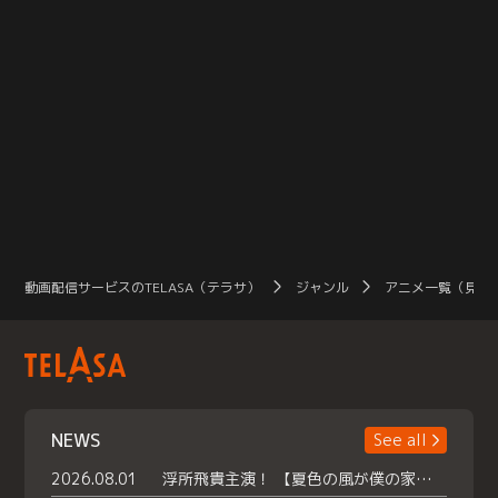
動画配信サービスのTELASA（テラサ）
ジャンル
アニメ一覧（見放
NEWS
See all
2026.08.01
浮所飛貴主演！ 【夏色の風が僕の家にやってきた】 本日よりテラサで独占配信スタート！