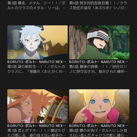
第3話 暴走、メタル・リー！！／ボ
第4話 男女対抗忍術合戦！！／クラ
ルトのクラスのメタル・リーは、と
ス担任の油女（あぶらめ）シノの提
ても努力家で優れた体術の使い手。
案で、男女のチームに分かれて屋上
だが緊張しやすい性格で、誰かに注
に設置されたフラッグを奪い合うこ
目されたりすると途端に実力を発揮
とになるボルトたち。早速、屋上に
できなくなる。そんなメタルにある
向かうボルトたち男子チームだが、
日クラスメイトの奈良（なら）シカ
途中に仕掛けられたトラップや、う
ダイが心無い一言を言ってしまう。
ちはサラダ、秋道（あきみち）チョ
悪気はなかったシカダイだが、翌
ウチョウを中心とした女子チームに
日、怒ったメタルがシカダイに戦い
行く手を阻まれ大苦戦する…。【提
を仕掛け…。【提供：バンダイチャ
供：バンダイチャンネル】
ンネル】
BORUTO-ボルト- NARUTO NEXT GENERATIONS 第005話
BORUTO-ボルト- NARUTO NEXT GENERATIONS 第006話
第5話 謎の転校生…！！／ボルトの
第6話 最後の授業…！！／担任のシ
クラスに、「音隠れ（おとがくれ）
ノに呼び出され、指示された場所ま
の里」から転入生がやってきた。ミ
でやってきたボルト、シカダイ、ミ
ツキという名のこの少年は、組み手
ツキ。いつもと様子の違うクラス担
の授業でイワベエを圧倒したり、難
任をいぶかしむボルトたちだが、そ
しい問題をあっさり解いたりとただ
んな三人に突然シノが襲い掛かる！
ならぬ才能を見せる。しかしミツキ
蟲（むし）を使った術を得意とする
は何を考えているのかわからないと
油女一族のシノは、「奇壊蟲（きか
ころがありボルトたちを困惑させて
いちゅう）」を放ち容赦ない攻撃を
ゆく。そんな中、校舎の修復工事を
仕掛けてくる…。【提供：バンダイ
していたひとりが急に…。【提供：
チャンネル】
バンダイチャンネル】
BORUTO-ボルト- NARUTO NEXT GENERATIONS 第007話
BORUTO-ボルト- NARUTO NEXT GENERATIONS 第008話
第7話 恋とポテチ…！！／最近たび
第8話 夢のお告げ／ボルトにしか見
たび感じる、姿の見えない相手から
えない歪んだチャクラの影に操ら