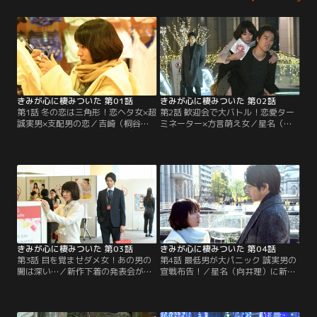
きみが心に棲みついた 第01話
きみが心に棲みついた 第02話
第1話 冬の恋は三角形！恋ヘタ女×超
第2話 歓迎会で大バトル！恋愛ター
誠実男×支配男の恋／吉崎（桐谷健
ミネーター×方言萌え女／星名（向
太）との出会いで、前向きに自分を
井理）のプロジェクトチームに参加
変えようと思った今日子（吉岡里
することになった今日子（吉岡里
帆）。だが、かつて強く惹かれ、自
帆）は不安でいっぱいになる。そん
分を傷つけた男・星名（向井理）と
な時、吉崎（桐谷健太）が取材で会
再会してしまい…。
社に来ると聞き…。
きみが心に棲みついた 第03話
きみが心に棲みついた 第04話
第3話 目を覚ませダメ女！あの男の
第4話 最低男が大パニック 誠実男の
闇は深い…／新作下着の発表会が開
宣戦布告！／星名（向井理）に新企
催され、忙しく動き回っていた今日
画が通ったらデートをするという約
子（吉岡里帆）は、星名（向井理）
束を取り付けた今日子（吉岡里
に呼ばれ紙袋を手渡される。中身を
帆）。だが、八木（鈴木紗理奈）が
見て戸惑う今日子に星名は…。
納得する生地を見つけられず…。