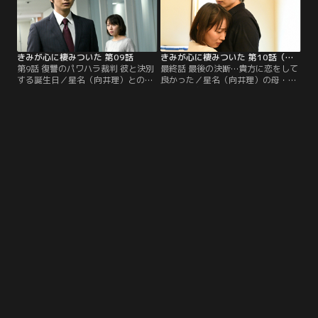
きみが心に棲みついた 第09話
きみが心に棲みついた 第10話（最終話）
第9話 復讐のパワハラ裁判 彼と決別
最終話 最後の決断…貴方に恋をして
する誕生日／星名（向井理）との関
良かった／星名（向井理）の母・郁
係に終止符を打った今日子（吉岡里
美（岡江久美子）が倒れたと聞き、
帆）だが、吉崎（桐谷健太）にデー
今日子（吉岡里帆）は病院を訪れ
トのことを知られてしまう。そんな
る。そして衝撃の事実を知らされ
中、ラプワールに星名を告発するメ
る。
ールが届く。