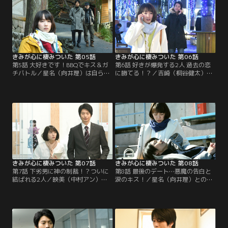
きみが心に棲みついた 第05話
きみが心に棲みついた 第06話
第5話 大好きです！BBQでキス＆ガ
第6話 好きが爆発する2人 過去の恋
チバトル／星名（向井理）は自ら計
に勝てる！？／吉崎（桐谷健太）と
画したバーベキューに吉崎（桐谷健
付き合い始めて浮かれる今日子（吉
太）を誘う。吉崎を守るために今日
岡里帆）。だが、新ブランド立ち上
子（吉岡里帆）も参加するが、大学
げには暗雲が立ち込める。今日子は
時代の傷を知る人々が現れる。
意を決して星名（向井理）の力を借
りるが…。
きみが心に棲みついた 第07話
きみが心に棲みついた 第08話
第7話 下劣男に神の制裁！？ついに
第8話 最後のデート…悪魔の告白と
結ばれる2人／映美（中村アン）の
涙のキス！／星名（向井理）との関
存在に思い悩む日々を過ごす今日子
係を終わらせるために1日デートを
（吉岡里帆）。ある日、今日子は吉
することになった今日子（吉岡里
崎（桐谷健太）が自分の過去を知っ
帆）。吉崎（桐谷健太）に後ろめた
てしまったことを知り…。
さを感じながらデートに挑んだ今日
子だが…。