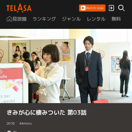
Watch now
見放題
ランキング
ジャンル
レンタル
無料
は
きみが心に棲みついた 第03話
2018
44
mins